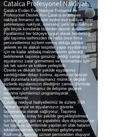
Çatalca Profesyonel Nakliyat
Çatalca Evden Eve Nakliyat Firmamız İle
Profesyonel Destek Alın Çatalca evden eve
nakliyat firmamız ile ister evden eve nakliyat, ister
şehirlerarası nakliyat, isterseniz şehir dışı nakliyat
gibi birçok konularda bizlerden destek alabilirsiniz.
Fiyatlarımız her bütçeye uygun olarak belirlendiği
gibi taşınma tarihinizden bir hafta önce firma
personellerimiz sizlerin vermiş olduğu adrese
gelerek ev ile alakalı tespitler yapar eşyalarınız
için ne kadar ambalaj malzemesinin gideceği
belirlenerek taşınma gününüz geldiği zaman tüm
eşyalarınız zarar görmemesi ve kırılmaması için
tek tek sarılır ve kolilere yerleştirilir.
Özenle ve dikkatli bir şekilde eşyalarınız
sarıldığından dolayı kırılma, aşınma ve benzeri
gibi durumlarla karşılaşmanız mümkün değildir
sizlerde eşyalarınızın dilediğiniz zaman diliminde
taşınması için firmamız ile iletişime geçerek
taşınma işlemlerinizi programlayarak
taşıtabilirsiniz.
Çatalca nakliyat faaliyetlerimiz ile sizlere 7/24
hizmet veriyor ve eşyalarınızın güvenle
taşınmasına olanak sağlıyoruz. Taşınma
hizmetlerinin kolay bir şekilde gerçekleştirilmesi
için her geçen gün ne yapabiliriz diye düşünüyor ve
her taşınma işlemlerinde yapılan en ufak hatanın
tekrarlanmaması için kendimizi geliştiriyoruz.
Kadromuz alanında uzman personelden oluşuyor