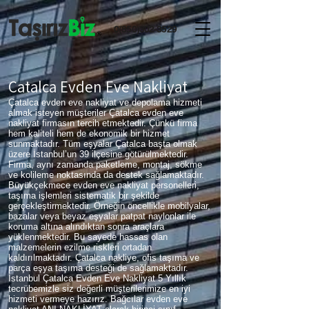
0(850)302-3529
Çatalca Evden Eve Nakliyat
Çatalca evden eve nakliyat ve depolama hizmeti
almak isteyen müşteriler Çatalca evden eve
nakliyat firmasın tercih etmektedir. Çünkü firma
hem kaliteli hem de ekonomik bir hizmet
sunmaktadır. Tüm eşyalar Çatalca başta olmak
üzere İstanbul’un 39 ilçesine götürülmektedir.
Firma, aynı zamanda paketleme, montaj, sökme
ve kolileme noktasında da destek sağlamaktadır.
Büyükçekmece evden eve nakliyat personelleri,
taşıma işlemleri sistematik bir şekilde
gerçekleştirmektedir. Örneğin öncellikle mobilyalar,
bazalar veya beyaz eşyalar patpat naylonlar ile
koruma altına alındıktan sonra araçlara
yüklenmektedir. Bu sayede hassas olan
malzemelerin ezilme riskleri ortadan
kaldırılmaktadır. Çatalca nakliye, ofis taşıma ve
parça eşya taşıma desteği de sağlamaktadır.
İstanbul Çatalca Evden Eve Nakliyat 5 Yıllık
tecrübemizle siz değerli müşterilerimize en iyi
hizmeti vermeye hazırız. Bağcılar evden eve