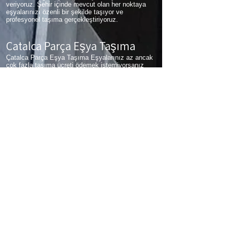
veriyoruz. Şehir içinde mevcut olan her noktaya
eşyalarınızı özenli bir şekilde taşıyor ve
profesyonel taşıma gerçekleştiriyoruz.
Çatalca Parça Eşya Taşıma
Çatalca Parça Eşya Taşıma Eşyalarınız az ancak
çok fazla taşıma ücreti ödemek istemiyorsanız
aradığınız adres firmamız. Sizlerin ne kadar az
eşyanız varsa taşınma maliyetinizde bir o kadar
düşer. Haftalık programımıza sizlerin eşyalarını da
ekleyerek en az 1 hafta içerisinde eşyalarınızı
parça olarak dilediğiniz noktaya ulaştırıyoruz.
Çatalca
koltuk taşıma,
Çatalca
çamaşır makinası
taşıma,
Çatalca
tablo taşıma,
Çatalca
Piyano
Taşıma,
Çatalca
Dolap Taşıma,
Çatalca
bulaşık
makinesi taşıma,
Çatalca
parça taşıma, eşya
taşıma
Çatalca
hizmetlerimiz devam etmektedir.
Çatalca Sigortalı Nakliyat
Çatalca Sigortalı Nakliyat Taşıma ve nakliye
firması olarak eşyalarınızda meydana gelebilecek
en ufak problemde sizlere sigortalı hizmet vererek
zararınızı karşılıyoruz. Sizler hiç düşünmeden
bizleri arayarak profesyonel taşıma hizmeti
alabilirsiniz.
Çatalca şehir içi evden eve nakliyat fiyatları