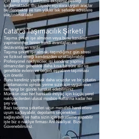
için talep edilen adreslere ekspertiz desteği
sağlamaktadır. Bu sayede eşyalara uygun araçlar
belirlenmekte ve tüm yükler tek seferde adreslere
ulaştırılmaktadır
Çatalca Taşımacılık Şirketi
Taşıma şirketi işe almanın veya bunu kendiniz
yapmanın her birinin kendi avantajları ve
dezavantajları vardır.
Taşıma şirketi işe almak, taşındığınız gün stresi
ve fiziksel emeği kendinizden uzaklaştırabilir.
Profesyonel nakliyeciler, işi kendiniz yapmış
olmanızdan genellikle daha kısa bir süre alır ve
genellikle evlerin ve değerli eşyaların taşınması
için önerilir.
Bunu kendiniz yapmak daha ucuzdur ve bir şirketin
planlamasına uymak yerine sizin için uygun olan
herhangi bir günde hareket edebilirsiniz.
Mümkün olan her hareketli ihtiyaç için küçük yerel
nakliyecilerden ulusal minibüs hatlarına kadar her
şey var.
Bazı taşınma şirketleri uzun mesafeli hareketlere
uyum sağlayabilir, depolama seçenekleri
sağlayabilir ve hatta sizin için paketleme yapabilir
işte biz o nakliye firması Anı Nakliyat. Bize
Güvenebilirsiniz.