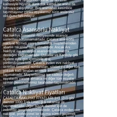
nakliyat ANI NAKLİYAT olarak birinci sınıf
kalitesiyle hijyenik dürüstlük kaliteli bir arada da
tutmaya çalışıyoruz. Bizi aramadan kesinlikle
taşınmayınız çünkü eşyalarınız sizin anılarınız
olduğunu farkındayız.
Çatalca Asansörlü Nakliyat
Her nakliye firmasının bünyesinde asansör
sistemleri bulunmamaktadır. Çatalca asansörlü
nakliyat hizmeti veren firmalarda müşterilerinden
abartılı rakamlar talep etmektedir. Ancak Anı
Nakliyat ise en uygun asansörlü taşımacılık
desteğini sağlamaktadır. Üsküdar ve Kadıköy gibi
ilçelere aynı gün içerisinde araç
yönlendirilmektedir. Çatalca evden eve nakliyat
ücretleri firmamız rezidansları, siteleri ve diğer tüm
yüksek katlı binaları asansör sistemleri ile
taşımaktadır. Müşterilerimiz ise sadece değerli
eşyalarını yanına almakta ve diğer tüm eşyalar
uzman personellerimiz tarafından taşınmaktadır.
Çatalca Nakliyat Fiyatları
ÇATALCA NAKLİYAT FİYATLARI 1+1, 2+1 gibi
daireler 1000 Türk Lirası gibi rakamlar ile
taşınmaktadır. Diğer büyük daireler için de
indirimler gerçekleştirilmektedir. Çatalca evden eve
nakliyat, profesyonel bir taşıma süreci geçirmek