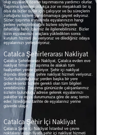
olup eşyaların özenle taşınmasına yardımcı olurlar.
Taşınma işlemleri oldukça zor ve meşakkatli bir iş
olsa da bizler sizler için çalışıyor ve bu süreçlerin
zorluğunu sizlere yansıtmamaya gayret ediyoruz.
Sizler, taşınma esnasında eşyalarınızın hangi
yerlere yerleştirileceğini bizlere söyleyerek
rahatlıkla farklı işleriniz ile ilgilenebilirsiniz. Bizler
sizin eşyalarınızı araçlara yükledikten sonra
kurulum hizmeti de veriyoruz ve dilediğiniz odaya
eşyalarınızı yerleştiriyoruz.
Çatalca Şehirlerarası Nakliyat
Çatalca Şehirlerarası Nakliyat, Çatalca evden eve
nakliyat firmamız taşınma ile alakalı tüm
faaliyetleri yerine getiriyor. Şehir içi nakliyat
dışında dilediğiniz şehre nakliyat hizmeti veriyoruz.
Sizler bulunduğunuz yerden başka bir yere
gidecekseniz bizlere gerekli olan tüm bilgileri
verebilirsiniz. Taşınma gününüzde çalışanlarımız
sizlerin bulunduğu adrese gelerek eşyalarınızı
paketler ve eşya durumunuza göre de araç temin
eder. İstediğiniz tarihte de eşyalarınız yerine
güvenle ulaşır.
Çatalca Şehir İçi Nakliyat
Çatalca Şehir İçi Nakliyat İstanbul ve çevre
noktalara uygun fiyatlı şehir içi nakliyat hizmeti