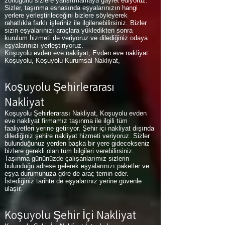
zorluğunu sizlere yansıtmamaya gayret ediyoruz.
Sizler, taşınma esnasında eşyalarınızın hangi
yerlere yerleştirileceğini bizlere söyleyerek
rahatlıkla farklı işleriniz ile ilgilenebilirsiniz. Bizler
sizin eşyalarınızı araçlara yükledikten sonra
kurulum hizmeti de veriyoruz ve dilediğiniz odaya
eşyalarınızı yerleştiriyoruz.
Koşuyolu evden eve nakliyat, Evden eve nakliyat
Koşuyolu, Koşuyolu Kurumsal Nakliyat,
Koşuyolu Şehirlerarası
Nakliyat
Koşuyolu Şehirlerarası Nakliyat, Koşuyolu evden
eve nakliyat firmamız taşınma ile ilgili tüm
faaliyetleri yerine getiriyor. Şehir içi nakliyat dışında
dilediğiniz şehire nakliyat hizmeti veriyoruz. Sizler
bulunduğunuz yerden başka bir yere gidecekseniz
bizlere gerekli olan tüm bilgileri verebilirsiniz.
Taşınma gününüzde çalışanlarımız sizlerin
bulunduğu adrese gelerek eşyalarınızı paketler ve
eşya durumunuza göre de araç temin eder.
İstediğiniz tarihte de eşyalarınız yerine güvenle
ulaşır.
Koşuyolu Şehir İçi Nakliyat