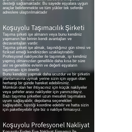
desteği sağlamaktadır. Bu sayede eşyalara uygun
araçlar belirlenmekte ve tüm yükler tek seferde
adreslere ulaştırılmaktadır
Koşuyolu Taşımacılık Şirketi
Taşıma şirketi işe almanın veya bunu kendiniz
yapmanın her birinin kendi avantajları ve
dezavantajları vardır.
Taşıma şirketi işe almak, taşındığınız gün stresi ve
fiziksel emeği kendinizden uzaklaştırabilir.
Profesyonel nakliyeciler ile taşınmak, işi kendiniz
yapmış olmanızdan genellikle daha kısa bir süre
alır ve genellikle evlerin ve değerli eşyaların
taşınması için önerilir.
Bunu kendiniz yapmak daha ucuzdur ve bir şirketin
planlamasına uymak yerine sizin için uygun olan
herhangi bir günde hareket edebilirsiniz.
Mümkün olan her ihtiyacınız için küçük nakliyeler
veya şehirler arası nakliyeler için yanınızdayız.
Bazı taşınma şirketleri uzun mesafeli taşımalara
uyum sağlayabilir, depolama seçenekleri
sağlayabilir, lojistiği koordine edebilir ve hatta sizin
için paketleyebilir işte biz o nakliye firmasıyız.
Koşuyolu Profesyonel Nakliyat
Koşuyolu Evden Eve Nakliyat Firmamız İle