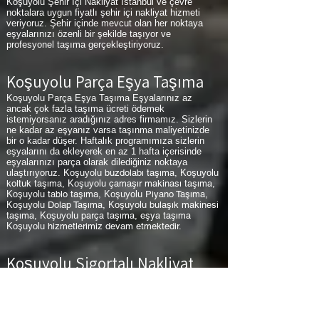
Koşuyolu Şehir İçi Nakliyat İstanbul ve çevre
noktalara uygun fiyatlı şehir içi nakliyat hizmeti
veriyoruz. Şehir içinde mevcut olan her noktaya
eşyalarınızı özenli bir şekilde taşıyor ve
profesyonel taşıma gerçekleştiriyoruz.
Koşuyolu Parça Eşya Taşıma
Koşuyolu Parça Eşya Taşıma Eşyalarınız az
ancak çok fazla taşıma ücreti ödemek
istemiyorsanız aradığınız adres firmamız. Sizlerin
ne kadar az eşyanız varsa taşınma maliyetinizde
bir o kadar düşer. Haftalık programımıza sizlerin
eşyalarını da ekleyerek en az 1 hafta içerisinde
eşyalarınızı parça olarak dilediğiniz noktaya
ulaştırıyoruz.
Koşuyolu
buzdolabı taşıma,
Koşuyolu
koltuk taşıma,
Koşuyolu
çamaşır makinası taşıma,
Koşuyolu
tablo taşıma,
Koşuyolu
Piyano Taşıma,
Koşuyolu
Dolap Taşıma,
Koşuyolu
bulaşık makinesi
taşıma,
Koşuyolu
parça taşıma, eşya taşıma
Koşuyolu
hizmetlerimiz devam etmektedir.
Koşuyolu Sigortalı Nakliyat
Koşuyolu Sigortalı Nakliyat Taşıma ve nakliye
firması olarak eşyalarınızda meydana gelebilecek
en ufak problemde tercih ederseniz küçük bir fiyat
farkı ile sizlere sigortalı hizmet vererek zararınızı