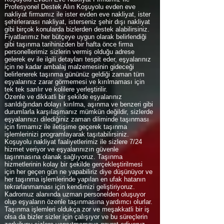
Profesyonel Destek Alın Koşuyolu evden eve
nakliyat firmamız ile ister evden eve nakliyat, ister
şehirlerarası nakliyat, isterseniz şehir dışı nakliyat
gibi birçok konularda bizlerden destek alabilirsiniz.
Fiyatlarımız her bütçeye uygun olarak belirlendiği
gibi taşınma tarihinizden bir hafta önce firma
personellerimiz sizlerin vermiş olduğu adrese
gelerek ev ile ilgili detayları tespit eder, eşyalarınız
için ne kadar ambalaj malzemesinin gideceği
belirlenerek taşınma gününüz geldiği zaman tüm
eşyalarınız zarar görmemesi ve kırılmaması için
tek tek sarılır ve kolilere yerleştirilir.
Özenle ve dikkatli bir şekilde eşyalarınız
sarıldığından dolayı kırılma, aşınma ve benzeri gibi
durumlarla karşılaşmanız mümkün değildir, sizlerde
eşyalarınızı dilediğiniz zaman diliminde taşınması
için firmamız ile iletişime geçerek taşınma
işlemlerinizi programlayarak taşıtabilirsiniz.
Koşuyolu nakliyat faaliyetlerimiz ile sizlere 7/24
hizmet veriyor ve eşyalarınızın güvenle
taşınmasına olanak sağlıyoruz. Taşınma
hizmetlerinin kolay bir şekilde gerçekleştirilmesi
için her geçen gün ne yapabiliriz diye düşünüyor ve
her taşınma işlemlerinde yapılan en ufak hatanın
tekrarlanmaması için kendimizi geliştiriyoruz.
Kadromuz alanında uzman personelden oluşuyor
olup eşyaların özenle taşınmasına yardımcı olurlar.
Taşınma işlemleri oldukça zor ve meşakkatli bir iş
olsa da bizler sizler için çalışıyor ve bu süreçlerin