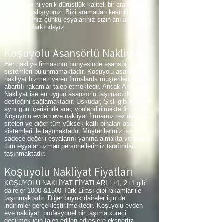
kalitesiyle hijyenik dürüstlük kaliteli bir arada da
tutmaya çalışıyoruz. Bizi aramadan kesinlikle
taşınmayınız çünkü eşyalarınız sizin anılarınız
olduğunu farkındayız.
Koşuyolu Asansörlü Nakliyat
Her nakliye firmasının bünyesinde asansör
sistemleri bulunmamaktadır. Koşuyolu asansörlü
nakliyat hizmeti veren firmalarda müşterilerinden
abartılı rakamlar talep etmektedir. Ancak Anı
Nakliyat ise en uygun asansörlü taşımacılık
desteğini sağlamaktadır. Üsküdar, Şişli gibi ilçelere
aynı gün içerisinde araç yönlendirilmektedir.
Koşuyolu evden eve nakliyat firmamız rezidansları,
siteleri ve diğer tüm yüksek katlı binaları asansör
sistemleri ile taşımaktadır. Müşterilerimiz ise
sadece değerli eşyalarını yanına almakta ve diğer
tüm eşyalar uzman personellerimiz tarafından
taşınmaktadır.
Koşuyolu Nakliyat Fiyatları
KOŞUYOLU NAKLİYAT FİYATLARI 1+1, 2+1 gibi
daireler 1000 &1500 Türk Lirası gibi rakamlar ile
taşınmaktadır. Diğer büyük daireler için de
indirimler gerçekleştirilmektedir. Koşuyolu evden
eve nakliyat, profesyonel bir taşıma süreci
geçirmek için talep edilen adreslere ekspertiz