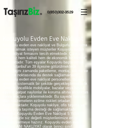
0(850)302-3529
Koşuyolu Evden Eve Nakliyat
Koşuyolu evden eve nakliyat ve Bulgurlu depolama
hizmeti almak isteyen müşteriler Koşuyolu evden
eve nakliyat firmasını tercih etmektedir. Çünkü
firmamız hem kaliteli hem de ekonomik bir hizmet
sunmaktadır. Tüm eşyalar Koşuyolu başta olmak
üzere İstanbul’un 39 ilçesine götürülmektedir.
Firma, aynı zamanda paketleme, montaj, sökme ve
kolileme noktasında da destek sağlamaktadır.
Koşuyolu evden eve nakliyat personelleri, taşıma
işlemleri sistematik bir şekilde gerçekleştirmektedir.
Örneğin öncellikle mobilyalar, bazalar veya beyaz
eşyalar patpat naylonlar ile koruma altına alındıktan
sonra araçlara yüklenmektedir. Bu sayede hassas
olan malzemelerin ezilme riskleri ortadan
kaldırılmaktadır. Koşuyolu nakliye, ofis taşıma ve
parça eşya taşıma desteği de sağlamaktadır.
İstanbul Koşuyolu Evden Eve Nakliyat 5 Yıllık
tecrübemizle siz değerli müşterilerimize en iyi
hizmeti vermeye hazırız. Koşuyolu evden eve
nakliyat ANI NAKLİYAT olarak birinci sınıf