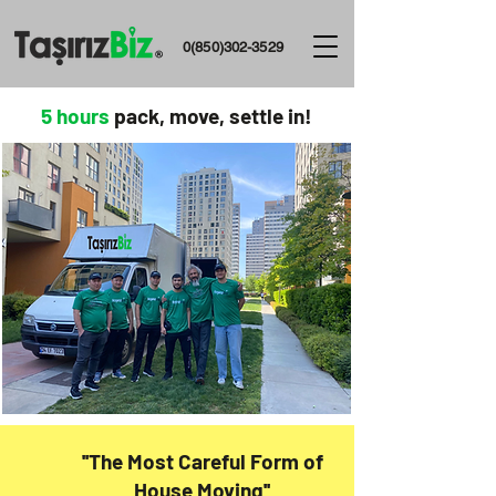
0(850)302-3529
5 hours
pack, move, settle in!
''The Most Careful Form of
House Moving''