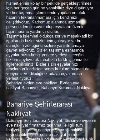
hizmetlerinin kolay bir şekilde gerçekleştirilmesi
için her geçen gün ne yapabiliriz diye düşünüyor
ve her taşınma işlemlerinde yapılan en ufak
hatanın tekrarlanmaması için kendimizi
geliştiriyoruz. Kadromuz alanında uzman
personelden oluşuyor olup eşyaların özenle
taşınmasına yardımcı olurlar.
Taşınma işlemleri oldukça zor ve meşakkatli bir
iş olsa da bizler sizler için çalışıyor ve bu
süreçlerin zorluğunu sizlere yansıtmamaya
gayret ediyoruz. Sizler, taşınma esnasında
eşyalarınızın hangi yerlere yerleştirileceğini
bizlere söyleyerek rahatlıkla farklı işleriniz ile
ilgilenebilirsiniz. Bizler sizin eşyalarınızı
araçlara yükledikten sonra kurulum hizmeti de
veriyoruz ve dilediğiniz odaya eşyalarınızı
yerleştiriyoruz.
Bahariye evden eve nakliyat, Evden eve
nakliyat Bahariye , Bahariye Kurumsal Nakliyat,
Bahariye Şehirlerarası
Nakliyat
Bahariye Şehirlerarası Nakliyat, Bahariye evden
eve nakliyat firmamız taşınma ile ilgili tüm
faaliyetleri yerine getiriyor. Şehir içi nakliyat
dışında dilediğiniz şehire nakliyat hizmeti
veriyoruz. Sizler bulunduğunuz yerden başka bir