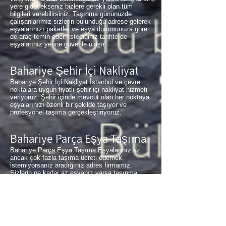
yere gidecekseniz bizlere gerekli olan tüm
bilgileri verebilirsiniz. Taşınma gününüzde
çalışanlarımız sizlerin bulunduğu adrese gelerek
eşyalarınızı paketler ve eşya durumunuza göre
de araç temin eder. İstediğiniz tarihte de
eşyalarınız yerine güvenle ulaşır.
Bahariye Şehir İçi Nakliyat
Bahariye Şehir İçi Nakliyat İstanbul ve çevre
noktalara uygun fiyatlı şehir içi nakliyat hizmeti
veriyoruz. Şehir içinde mevcut olan her noktaya
eşyalarınızı özenli bir şekilde taşıyor ve
profesyonel taşıma gerçekleştiriyoruz.
Bahariye Parça Eşya Taşıma
Bahariye Parça Eşya Taşıma Eşyalarınız az
ancak çok fazla taşıma ücreti ödemek
istemiyorsanız aradığınız adres firmamız.
Sizlerin ne kadar az eşyanız varsa taşınma
maliyetinizde bir o kadar düşer. Haftalık
programımıza sizlerin eşyalarını da ekleyerek
en az 1 hafta içerisinde eşyalarınızı parça
olarak dilediğiniz noktaya ulaştırıyoruz.
Haydarpaşa
buzdolabı taşıma,
Bahariye
koltuk
taşıma,
Bahariye
çamaşır makinası taşıma,
Bahariye
tablo taşıma,
Bahariye
Piyano Taşıma,