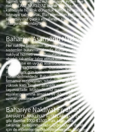
hizmeti vermeye hazırız. Bahariye evden eve
nakliyat ANI NAKLİYAT olarak birinci sınıf
kalitesiyle hijyenik dürüstlük kaliteli bir arada da
tutmaya çalışıyoruz. Bizi aramadan kesinlikle
taşınmayınız çünkü eşyalarınız sizin anılarınız
olduğunu farkındayız.
Bahariye Asansörlü Nakliyat
Her nakliye firmasının bünyesinde asansör
sistemleri bulunmamaktadır. Bahariye asansörlü
nakliyat hizmeti veren firmalarda müşterilerinden
abartılı rakamlar talep etmektedir. Ancak Anı
Nakliyat ise en uygun asansörlü taşımacılık
desteğini sağlamaktadır. Üsküdar, Şişli gibi
ilçelere aynı gün içerisinde araç
yönlendirilmektedir. Bahariye evden eve nakliyat
firmamız rezidansları, siteleri ve diğer tüm
yüksek katlı binaları asansör sistemleri ile
taşımaktadır. Müşterilerimiz ise sadece değerli
eşyalarını yanına almakta ve diğer tüm eşyalar
uzman personellerimiz tarafından taşınmaktadır.
Bahariye Nakliyat Fiyatları
BAHARİYE NAKLİYAT FİYATLARI 1+1, 2+1
gibi daireler 1000 &1500 Türk Lirası gibi
rakamlar ile taşınmaktadır. Diğer büyük daireler
için de indirimler gerçekleştirilmektedir. Bahariye