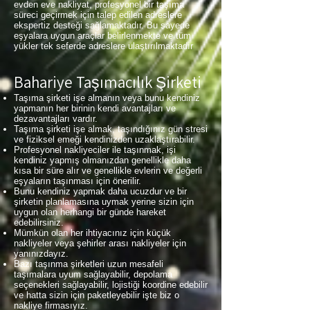
evden eve nakliyat, profesyonel bir taşıma
süreci geçirmek için talep edilen adreslere
ekspertiz desteği sağlamaktadır. Bu sayede
eşyalara uygun araçlar belirlenmekte ve tüm
yükler tek seferde adreslere ulaştırılmaktadır
Bahariye Taşımacılık Şirketi
Taşıma şirketi işe almanın veya bunu kendiniz
yapmanın her birinin kendi avantajları ve
dezavantajları vardır.
Taşıma şirketi işe almak, taşındığınız gün stresi
ve fiziksel emeği kendinizden uzaklaştırabilir.
Profesyonel nakliyeciler ile taşınmak, işi
kendiniz yapmış olmanızdan genellikle daha
kısa bir süre alır ve genellikle evlerin ve değerli
eşyaların taşınması için önerilir.
Bunu kendiniz yapmak daha ucuzdur ve bir
şirketin planlamasına uymak yerine sizin için
uygun olan herhangi bir günde hareket
edebilirsiniz.
Mümkün olan her ihtiyacınız için küçük
nakliyeler veya şehirler arası nakliyeler için
yanınızdayız.
Bazı taşınma şirketleri uzun mesafeli
taşımalara uyum sağlayabilir, depolama
seçenekleri sağlayabilir, lojistiği koordine edebilir
ve hatta sizin için paketleyebilir işte biz o
nakliye firmasıyız.