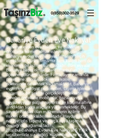
0(850)302-3529
Bahariye Evden Eve Nakliyat
Bahariye evden eve nakliyat ve Bahariye
depolama hizmeti almak isteyen müşteriler
Bahariye evden eve nakliyat firmasını tercih
etmektedir. Çünkü firmamız hem kaliteli hem de
ekonomik bir hizmet sunmaktadır. Tüm eşyalar
Bahariye başta olmak üzere İstanbul’un 39
ilçesine götürülmektedir. Firma, aynı zamanda
paketleme, montaj, sökme ve kolileme
noktasında da destek sağlamaktadır. Bahariye
evden eve nakliyat personelleri, taşıma işlemleri
sistematik bir şekilde gerçekleştirmektedir.
Örneğin öncellikle mobilyalar, bazalar veya
beyaz eşyalar patpat naylonlar ile koruma altına
alındıktan sonra araçlara yüklenmektedir. Bu
sayede hassas olan malzemelerin ezilme
riskleri ortadan kaldırılmaktadır. Haydarpaşa
nakliye, ofis taşıma ve parça eşya taşıma
desteği de sağlamaktadır.
İstanbul Bahariye Evden Eve Nakliyat 5 Yıllık
tecrübemizle siz değerli müşterilerimize en iyi