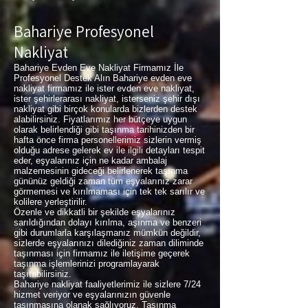
Bahariye Profesyonel
Nakliyat
Bahariye Evden Eve Nakliyat Firmamız İle
Profesyonel Destek Alın Bahariye evden eve
nakliyat firmamız ile ister evden eve nakliyat,
ister şehirlerarası nakliyat, isterseniz şehir dışı
nakliyat gibi birçok konularda bizlerden destek
alabilirsiniz. Fiyatlarımız her bütçeye uygun
olarak belirlendiği gibi taşınma tarihinizden bir
hafta önce firma personellerimiz sizlerin vermiş
olduğu adrese gelerek ev ile ilgili detayları tespit
eder, eşyalarınız için ne kadar ambalaj
malzemesinin gideceği belirlenerek taşınma
gününüz geldiği zaman tüm eşyalarınız zarar
görmemesi ve kırılmaması için tek tek sarılır ve
kolilere yerleştirilir.
Özenle ve dikkatli bir şekilde eşyalarınız
sarıldığından dolayı kırılma, aşınma ve benzeri
gibi durumlarla karşılaşmanız mümkün değildir,
sizlerde eşyalarınızı dilediğiniz zaman diliminde
taşınması için firmamız ile iletişime geçerek
taşınma işlemlerinizi programlayarak
taşıtabilirsiniz.
Bahariye nakliyat faaliyetlerimiz ile sizlere 7/24
hizmet veriyor ve eşyalarınızın güvenle
taşınmasına olanak sağlıyoruz. Taşınma