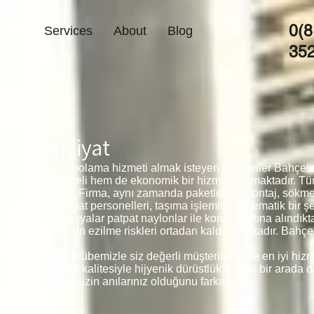
0(8
Services
About
Blog
35
Eve Nakliyat
Bahçelievler depolama hizmeti almak isteyen müşteriler Bahçeli
irmamız hem kaliteli hem de ekonomik bir hizmet sunmaktadır. T
 götürülmektedir. Firma, aynı zamanda paketleme, montaj, sökm
den eve nakliyat personelleri, taşıma işlemleri sistematik bir şe
r veya beyaz eşyalar patpat naylonlar ile koruma altına alındıkt
n malzemelerin ezilme riskleri ortadan kaldırılmaktadır. Bahçeli
aktadır.
yat 5 Yıllık tecrübemizle siz değerli müşterilerimize en iyi hiz
 birinci sınıf kalitesiyle hijyenik dürüstlük kaliteli bir arada d
kü eşyalarınız sizin anılarınız olduğunu farkındayız.