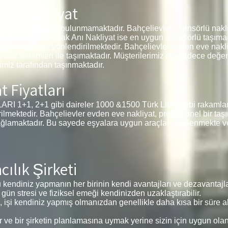
rlü Nakliyat
ansör sistemleri bulunmamaktadır. Bahçelievler asansörlü nakli
ep etmektedir. Ancak Anı Nakliyat ise en uygun asansörlü taşımac
içerisinde araç yönlendirilmektedir. Bahçelievler evden eve nakliy
ansör sistemleri ile taşımaktadır. Müşterilerimiz ise sadece değe
miz tarafından taşınmaktadır.
t Fiyatları
1, 2+1 gibi daireler 1000 &1500 Türk Lirası gibi rakamlar i
irilmektedir. Bahçelievler evden eve nakliyat, profesyonel bir ta
ağlamaktadır. Bu sayede eşyalara uygun araçlar belirlenmekte v
ılık Şirketi
kendiniz yapmanın her birinin kendi avantajları ve dezavantajlar
 gün stresi ve fiziksel emeği kendinizden uzaklaştırabilir.
, işi kendiniz yapmış olmanızdan genellikle daha kısa bir süre alı
e bir şirketin planlamasına uymak yerine sizin için uygun ola