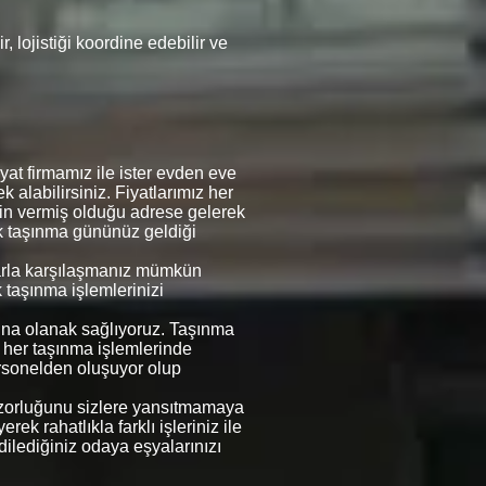
 lojistiği koordine edebilir ve
at firmamız ile ister evden eve
k alabilirsiniz. Fiyatlarımız her
erin vermiş olduğu adrese gelerek
rek taşınma gününüz geldiği
mlarla karşılaşmanız mümkün
k taşınma işlemlerinizi
asına olanak sağlıyoruz. Taşınma
e her taşınma işlemlerinde
rsonelden oluşuyor olup
in zorluğunu sizlere yansıtmamaya
ek rahatlıkla farklı işleriniz ile
 dilediğiniz odaya eşyalarınızı