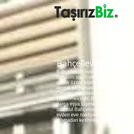
Bahçelievler Evden 
Bahçelievler evden eve nakliyat ve 
firmasını tercih etmektedir. Çünkü f
olmak üzere İstanbul’un 39 ilçesine
destek sağlamaktadır. Bahçelievler ev
Örneğin öncellikle mobilyalar, bazala
yüklenmektedir. Bu sayede hassas ola
parça eşya taşıma desteği de sağlam
İstanbul Bahçelievler Evden Eve Nakli
evden eve nakliyat ANI NAKLİYAT olarak
aramadan kesinlikle taşınmayınız çün