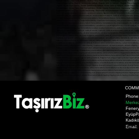
Nakliyat Ataköy , Taşımacılık Ataköy , Ataköy Parça Eşya Taşıma, Ataköy Eşya taşıma, Ataköy Şehirlerar
Bağcılar Eşya taşıma, Bağcılar Şehirlerarası nakliyat, Bağcılar Şehir içi Nakliyat, Bağcılar Parça Eşya T
Taşıma, Avcılar Eşya taşıma, Avcılar Şehirlerarası nakliyat, Avcılar Şehir içi Nakliyat, Avcılar Parça E
Transportation, Avcılar Piece Item Transportation, Avcılar Insured Transportation, Авджыл
COMM
Phon
Merke
​Fener
EyüpP
Kadıkö
Email:
Pnakliyat fulya nakliyat şişli evden eve nakliyat ANI TAŞIMACILIK ani anı home anı kargo anı nakliyat a
gültepe makliye mecidiyeköy nakliyat mediciyeköy nakliye moving state nakliyat üsküdar nakliye firmala
moment shipping bomonti transportation bulent transportation october transportation Gültepe Makli
Prices,üsküdar evden eve nakliyat,üsküdar nakliyat firması, üsküdar ev taşıma,üsküdar asansörlü nakliyat
Pnakliyat fulya nakliyat şişli evden eve nakliyat ANI TAŞIMACILIK ani anı home anı kargo anı nakliyat anı s