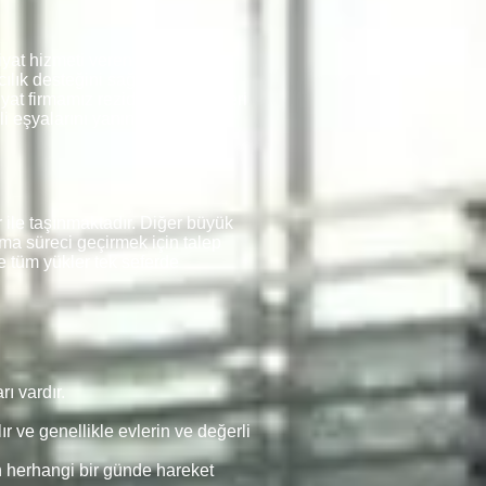
yat hizmeti veren firmalarda
ılık desteğini sağlamaktadır.
at firmamız rezidansları, siteleri
rli eşyalarını yanına almakta ve
le taşınmaktadır. Diğer büyük
şıma süreci geçirmek için talep
e tüm yükler tek seferde
ı vardır.
r ve genellikle evlerin ve değerli
n herhangi bir günde hareket