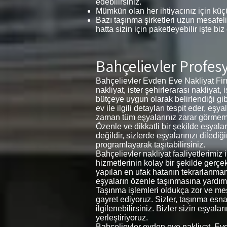
edebilirsiniz.
Mümkün olan her ihtiyacınız için küçü
Bazı taşınma şirketleri uzun mesafeli
hatta sizin için paketleyebilir işte biz
Bahçelievler Profes
Bahçelievler Evden Eve Nakliyat Firm
nakliyat, ister şehirlerarası nakliyat,
bütçeye uygun olarak belirlendiği gib
ev ile ilgili detayları tespit eder, 
zaman tüm eşyalarınız zarar görmemesi 
Özenle ve dikkatli bir şekilde eşyal
değildir, sizlerde eşyalarınızı diledi
programlayarak taşıtabilirsiniz.
Bahçelievler nakliyat faaliyetlerimiz
hizmetlerinin kolay bir şekilde gerçe
yapılan en ufak hatanın tekrarlanma
eşyaların özenle taşınmasına yardımc
Taşınma işlemleri oldukça zor ve meşa
gayret ediyoruz. Sizler, taşınma esnas
ilgilenebilirsiniz. Bizler sizin eşyal
yerleştiriyoruz.
Bahçelievler evden eve nakliyat, Ev