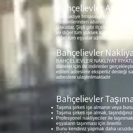
Bahçelievler Asansö
Her nakliye firmasının bünyesinde as
müşterilerinden abartılı rakamlar tal
Üsküdar, Şişli gibi ilçelere aynı gün 
ve diğer tüm yüksek katlı binaları as
diğer tüm eşyalar uzman personelleri
Bahçelievler Nakliya
BAHÇELİEVLER NAKLİYAT FİYATLARI 1+
daireler için de indirimler gerçekleşt
edilen adreslere ekspertiz desteği s
adreslere ulaştırılmaktadır
Bahçelievler Taşımac
Taşıma şirketi işe almanın veya bunu 
Taşıma şirketi işe almak, taşındığınız
Profesyonel nakliyeciler ile taşınmak
eşyaların taşınması için önerilir.
Bunu kendiniz yapmak daha ucuzdur v