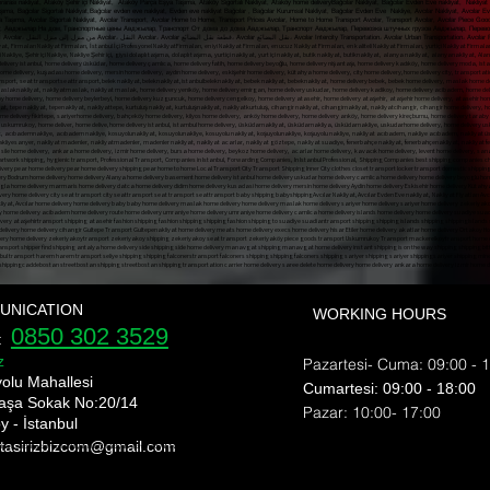
ası nakliyat, Ataköy Şehir içi Nakliyat, Ataköy Parça Eşya Taşıma, Ataköy Sigortalı Nakliyat, Ataköy home deliveryBağcılar Nakliyat, Bağcılar Evden Eve nakliyat, Nakliyat Fi
aşıma, Bağcılar Sigortalı Nakliyat,Bağcılar evden eve nakliyat, Evden eve nakliyat Bağcılar , Bağcılar Kurumsal Nakliyat, Bağcılar Evden Eve Nakliye, Avcılar Nakliyat, Avcılar E
şya Taşıma, Avcılar Sigortalı Nakliyat, Avcılar Transport, Avcılar Home to Home, Transport Prices Avcılar, Home to Home Transport Avcılar, Transport Avcılar, Avcılar Piece Good
ар Транспорт, Авджылар На дом, Транспортные цены Авджылар, Транспорт От дома до дома Авджылар, Транспорт Авджылар, Перевозка штучных грузов Авджылар, Пе
Транспортировка штучных грузов Авджылар, Авджылар застрахованный транспорт,t، أسعار النقل Avcılar، من منزل إلى منزل النقل Avcılar، النقل Avcılar، Avcılar قطعة نقل البضائع، Avcılar نقل البضائع، Avcılar Intercity Transp
UNICATION
WORKING HOURS
0850 302 3529
e:
z
Pazartesi- Cuma: 09:00 - 
yolu Mahallesi
​​Cumartesi: 09:00 - 18:00
aşa Sokak No:20/14
​Pazar: 10:00- 17:00
y - İstanbul
 tasirizbizcom
@gmail.com
nı shipping bomonti nakliyat bülent nakliyat ekim nakliyat ev taşıma evden eve nakliyat fiyat eve nakliyat fulya nakliye fulya nakliyeci gayretepe nakliyat gayrettepe nakliyat
rı esentepe ortaköy nakliyat üsküdar nakliye Şişli evden eve nakliyat şehir içi nakliye şehirler arası nakliyat şişli ev taşıma şişli nakliyat şişli nakliye nakliyat fulya nak
ye Mecidiyeköy Transport Mediciyeköy Transport Moving State Transport Uskudar Transport Companies Esentepe Ortakoy Transport Uskudar Transport Sisli Home To Home Transp
, üsküdar sigortalı nakliyat, üsküdar güvenilir nakliyat, üsküdar en iyi nakliyat firması, üsküdar uygun fiyatlı nakliyat, üsküdar nakliyat fiyatlar, üsküdar evden eve nakliyat fi
hipping bomonti nakliyat bülent nakliyat ekim nakliyat ev taşıma evden eve nakliyat fiyat eve nakliyat fulya nakliye fulya nakliyeci gayretepe nakliyat gayrettepe nakliyat