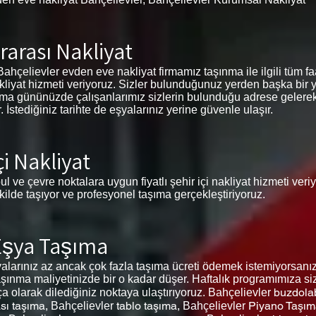
rarası Nakliyat
ahçelievler evden eve nakliyat firmamız taşınma ile ilgili tüm faali
akliyat hizmeti veriyoruz. Sizler bulunduğunuz yerden başka bir 
şınma gününüzde çalışanlarımız sizlerin bulunduğu adrese gelerek
stediğiniz tarihte de eşyalarınız yerine güvenle ulaşır.
çi Nakliyat
ul ve çevre noktalara uygun fiyatlı şehir içi nakliyat hizmeti ver
ekilde taşıyor ve profesyonel taşıma gerçekleştiriyoruz.
 Eşya Taşıma
larınız az ancak çok fazla taşıma ücreti ödemek istemiyorsanız
şınma maliyetinizde bir o kadar düşer. Haftalık programımıza siz
buzdola
ça olarak dilediğiniz noktaya ulaştırıyoruz. Bahçelievler
sı taşıma,
tablo taşıma,
Piyano Taşım
Bahçelievler
Bahçelievler