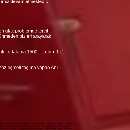
rimiz devam etmektedir.
en ufak problemde tercih
düşünmeden bizleri arayarak
erilir, ortalama 1500 TL olup 1+1
ı sözleşmeli taşıma yapan Anı
iler de camiones, Transporte de carga, Transporte de piano, Transporte de paquetes, Transporte de
 dowry Transport, Pickup Transport, Treadmill Transport, Washing Machine Transport, Dishwasher