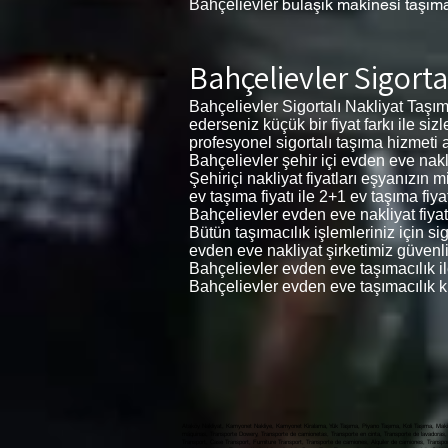
bulaşık makinesi taşım
Bahçelievler
Bahçelievler Sigorta
Bahçelievler Sigortalı Nakliyat Taşı
ederseniz küçük bir fiyat farkı ile si
profesyonel sigortalı taşıma hizmeti al
Bahçelievler şehir içi evden eve nakliy
Şehiriçi nakliyat fiyatları eşyanızın
ev taşıma fiyatı ile 2+1 ev taşıma fiyat
Bahçelievler evden eve nakliyat fiyatl
Bütün taşımacılık işlemleriniz için s
evden eve nakliyat şirketimiz güvenli
Bahçelievler evden eve taşımacılık i
Bahçelievler evden eve taşımacılık k
Ataköy Nakliyat, Kamyonet Nakliye, Kamyonet Kiralama, Yük Taşıma, Piyano Taşıma, Koli Taşıma, Makin
máquinas, Transporte Dowery, Transporte de camionetas, Transporte en cinta, Transporte de lavadoras, 
Transport, Case Transport, Furniture Transport, Transporte de camiones, Alquiler de camiones, Transporte de carga, النقل بالشاحنات ، تأجير الشاحنات ، نقل البضائع ، نقل البيانو ، نقل الطرود ، نقل الآلة ، نقل المهور ، النقل لاقط ، نقل المطحنة ، نقل الغسالة ، نقل غسالة الصحون ، نقل الحالة ، نقل الأثاث, Ataköy Evden Eve nakli