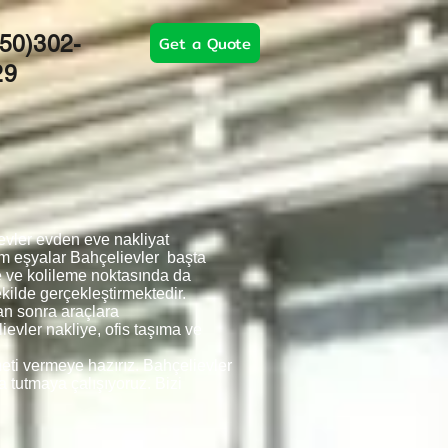
50)302-
Get a Quote
29
evler evden eve nakliyat
üm eşyalar Bahçelievler başta
e ve kolileme noktasında da
kilde gerçekleştirmektedir.
an sonra araçlara
evler nakliye, ofis taşıma ve
meti vermeye hazırız. Bahçelievler
a tutmaya çalışıyoruz. Bizi