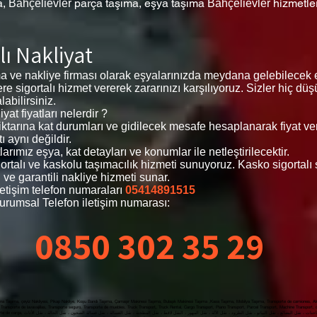
a,
parça taşıma, eşya taşıma
hizmetle
Bahçelievler
Bahçelievler
lı Nakliyat
ma ve nakliye firması olarak eşyalarınızda meydana gelebilecek 
zlere sigortalı hizmet vererek zararınızı karşılıyoruz. Sizler hiç 
abilirsiniz.
at fiyatları nelerdir ?
 miktarına kat durumları ve gidilecek mesafe hesaplanarak fiyat v
ı aynı değildir.
arımız eşya, kat detayları ve konumlar ile netleştirilecektir.
igortalı ve kaskolu taşımacılık hizmeti sunuyoruz. Kasko sigortal
 ve garantili nakliye hizmeti sunar.
letişim telefon numaraları
05414891515
urumsal Telefon iletişim numarası:
0850 302 35 29
a Taşıma, çeyiz Nakliyesi, Pikap Nakliye, Koşu Bandı Taşıma, Çamaşır Makinesi Taşıma, Bulaşık Makinesi Taşıma ,Kasa Taşıma, Mobilya Taşıma, Transporte de camiones, Alqu
Transporte de lavavajillas, Transporte seguro, Transporte de muebles, Truck Transport, Truck Rental, Cargo Transport, Piano Transport, Parcel Transport, Machine Transport,
yat, Nakliyat Fiyatları Ataköy , Evden Eve