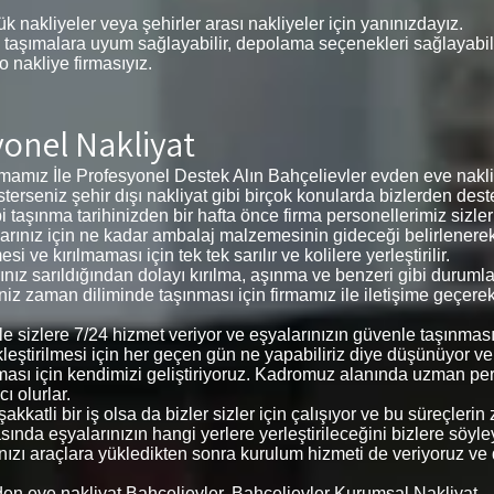
k nakliyeler veya şehirler arası nakliyeler için yanınızdayız.
 taşımalara uyum sağlayabilir, depolama seçenekleri sağlayabilir,
 o nakliye firmasıyız.
yonel Nakliyat
amız İle Profesyonel Destek Alın Bahçelievler evden eve nakliy
 isterseniz şehir dışı nakliyat gibi birçok konularda bizlerden deste
i taşınma tarihinizden bir hafta önce firma personellerimiz sizl
eşyalarınız için ne kadar ambalaj malzemesinin gideceği belirlene
ve kırılmaması için tek tek sarılır ve kolilere yerleştirilir.
arınız sarıldığından dolayı kırılma, aşınma ve benzeri gibi duru
ğiniz zaman diliminde taşınması için firmamız ile iletişime geçere
 ile sizlere 7/24 hizmet veriyor ve eşyalarınızın güvenle taşınm
kleştirilmesi için her geçen gün ne yapabiliriz diye düşünüyor v
ması için kendimizi geliştiriyoruz. Kadromuz alanında uzman pe
ı olurlar.
kkatli bir iş olsa da bizler sizler için çalışıyor ve bu süreçler
ında eşyalarınızın hangi yerlere yerleştirileceğini bizlere söyleyer
arınızı araçlara yükledikten sonra kurulum hizmeti de veriyoruz ve
den eve nakliyat Bahçelievler, Bahçelievler Kurumsal Nakliyat