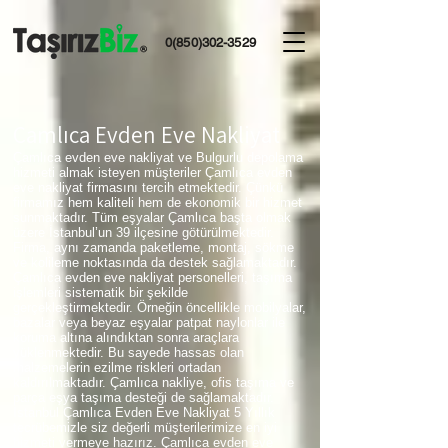
0(850)302-3529
Çamlıca Evden Eve Nakliyat
Çamlıca evden eve nakliyat ve Bulgurlu depolama
hizmeti almak isteyen müşteriler Çamlıca evden
eve nakliyat firmasını tercih etmektedir. Çünkü
firmamız hem kaliteli hem de ekonomik bir hizmet
sunmaktadır. Tüm eşyalar Çamlıca başta olmak
üzere İstanbul’un 39 ilçesine götürülmektedir.
Firma, aynı zamanda paketleme, montaj, sökme
ve kolileme noktasında da destek sağlamaktadır.
Çamlıca evden eve nakliyat personelleri, taşıma
işlemleri sistematik bir şekilde
gerçekleştirmektedir. Örneğin öncellikle mobilyalar,
bazalar veya beyaz eşyalar patpat naylonlar ile
koruma altına alındıktan sonra araçlara
yüklenmektedir. Bu sayede hassas olan
malzemelerin ezilme riskleri ortadan
kaldırılmaktadır. Çamlıca nakliye, ofis taşıma ve
parça eşya taşıma desteği de sağlamaktadır.
İstanbul Çamlıca Evden Eve Nakliyat 5 Yıllık
tecrübemizle siz değerli müşterilerimize en iyi
hizmeti vermeye hazırız. Çamlıca evden eve