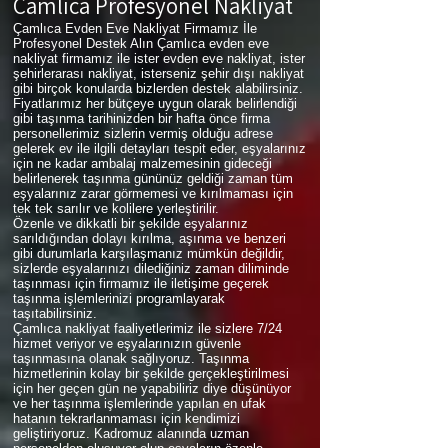
Çamlıca
Profesyonel Nakliyat
Çamlıca Evden Eve Nakliyat Firmamız İle
Profesyonel Destek Alın Çamlıca evden eve
nakliyat firmamız ile ister evden eve nakliyat, ister
şehirlerarası nakliyat, isterseniz şehir dışı nakliyat
gibi birçok konularda bizlerden destek alabilirsiniz.
Fiyatlarımız her bütçeye uygun olarak belirlendiği
gibi taşınma tarihinizden bir hafta önce firma
personellerimiz sizlerin vermiş olduğu adrese
gelerek ev ile ilgili detayları tespit eder, eşyalarınız
için ne kadar ambalaj malzemesinin gideceği
belirlenerek taşınma gününüz geldiği zaman tüm
eşyalarınız zarar görmemesi ve kırılmaması için
tek tek sarılır ve kolilere yerleştirilir.
Özenle ve dikkatli bir şekilde eşyalarınız
sarıldığından dolayı kırılma, aşınma ve benzeri
gibi durumlarla karşılaşmanız mümkün değildir,
sizlerde eşyalarınızı dilediğiniz zaman diliminde
taşınması için firmamız ile iletişime geçerek
taşınma işlemlerinizi programlayarak
taşıtabilirsiniz.
Çamlıca nakliyat faaliyetlerimiz ile sizlere 7/24
hizmet veriyor ve eşyalarınızın güvenle
taşınmasına olanak sağlıyoruz. Taşınma
hizmetlerinin kolay bir şekilde gerçekleştirilmesi
için her geçen gün ne yapabiliriz diye düşünüyor
ve her taşınma işlemlerinde yapılan en ufak
hatanın tekrarlanmaması için kendimizi
geliştiriyoruz. Kadromuz alanında uzman