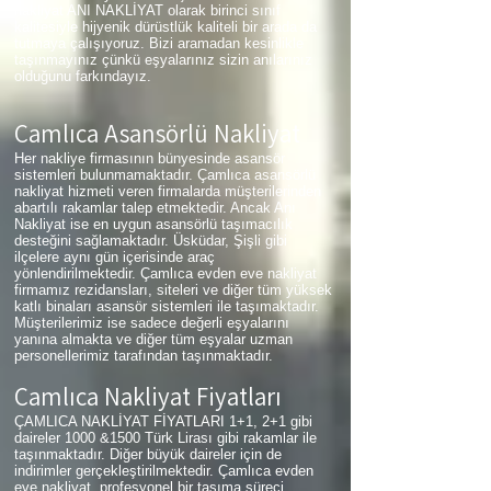
nakliyat ANI NAKLİYAT olarak birinci sınıf
kalitesiyle hijyenik dürüstlük kaliteli bir arada da
tutmaya çalışıyoruz. Bizi aramadan kesinlikle
taşınmayınız çünkü eşyalarınız sizin anılarınız
olduğunu farkındayız.
Çamlıca
Asansörlü Nakliyat
Her nakliye firmasının bünyesinde asansör
sistemleri bulunmamaktadır. Çamlıca asansörlü
nakliyat hizmeti veren firmalarda müşterilerinden
abartılı rakamlar talep etmektedir. Ancak Anı
Nakliyat ise en uygun asansörlü taşımacılık
desteğini sağlamaktadır. Üsküdar, Şişli gibi
ilçelere aynı gün içerisinde araç
yönlendirilmektedir. Çamlıca evden eve nakliyat
firmamız rezidansları, siteleri ve diğer tüm yüksek
katlı binaları asansör sistemleri ile taşımaktadır.
Müşterilerimiz ise sadece değerli eşyalarını
yanına almakta ve diğer tüm eşyalar uzman
personellerimiz tarafından taşınmaktadır.
Çamlıca
Nakliyat Fiyatları
ÇAMLICA NAKLİYAT FİYATLARI 1+1, 2+1 gibi
daireler 1000 &1500 Türk Lirası gibi rakamlar ile
taşınmaktadır. Diğer büyük daireler için de
indirimler gerçekleştirilmektedir. Çamlıca evden
eve nakliyat, profesyonel bir taşıma süreci