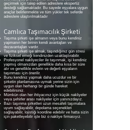
geçirmek için talep edilen adreslere ekspertiz
desteği sağlamaktadır. Bu sayede eşyalara uygun
araçlar belirlenmekte ve tüm yükler tek seferde
adreslere ulaştırılmaktadır
Çamlıca
Taşımacılık Şirketi
Taşıma şirketi işe almanın veya bunu kendiniz
yapmanın her birinin kendi avantajları ve
dezavantajları vardır.
Taşıma şirketi işe almak, taşındığınız gün stresi
ve fiziksel emeği kendinizden uzaklaştırabilir.
Profesyonel nakliyeciler ile taşınmak, işi kendiniz
yapmış olmanızdan genellikle daha kısa bir süre
alır ve genellikle evlerin ve değerli eşyaların
taşınması için önerilir.
Bunu kendiniz yapmak daha ucuzdur ve bir
şirketin planlamasına uymak yerine sizin için
uygun olan herhangi bir günde hareket
edebilirsiniz.
Mümkün olan her ihtiyacınız için küçük nakliyeler
veya şehirler arası nakliyeler için yanınızdayız.
Bazı taşınma şirketleri uzun mesafeli taşımalara
uyum sağlayabilir, depolama seçenekleri
sağlayabilir, lojistiği koordine edebilir ve hatta sizin
için paketleyebilir işte biz o nakliye firmasıyız.