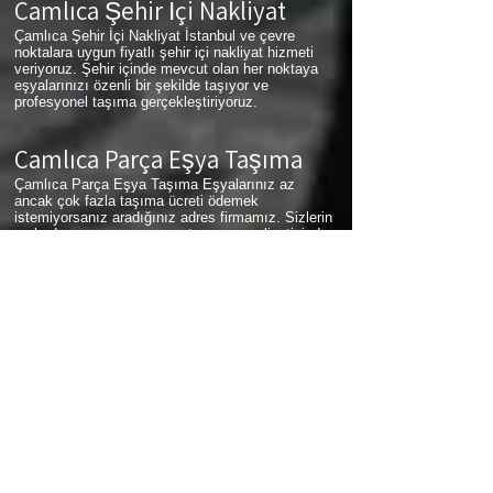
Çamlıca
Şehir İçi Nakliyat
Çamlıca Şehir İçi Nakliyat İstanbul ve çevre
noktalara uygun fiyatlı şehir içi nakliyat hizmeti
veriyoruz. Şehir içinde mevcut olan her noktaya
eşyalarınızı özenli bir şekilde taşıyor ve
profesyonel taşıma gerçekleştiriyoruz.
Çamlıca
Parça Eşya Taşıma
Çamlıca Parça Eşya Taşıma Eşyalarınız az
ancak çok fazla taşıma ücreti ödemek
istemiyorsanız aradığınız adres firmamız. Sizlerin
ne kadar az eşyanız varsa taşınma maliyetinizde
bir o kadar düşer. Haftalık programımıza sizlerin
eşyalarını da ekleyerek en az 1 hafta içerisinde
eşyalarınızı parça olarak dilediğiniz noktaya
ulaştırıyoruz. Çamlıca
buzdolabı taşıma,
Çamlıca
koltuk taşıma,
Çamlıca
çamaşır makinası taşıma,
Çamlıca
tablo taşıma,
Çamlıca
Piyano Taşıma,
Çamlıca
Dolap Taşıma,
Çamlıca
bulaşık makinesi
taşıma,
Çamlıca
parça taşıma, eşya taşıma
Çamlıca
hizmetlerimiz devam etmektedir.
Çamlıca
Sigortalı Nakliyat
Çamlıca Sigortalı Nakliyat Taşıma ve nakliye
firması olarak eşyalarınızda meydana gelebilecek