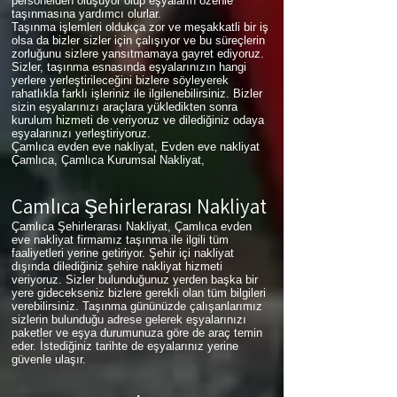
personelden oluşuyor olup eşyaların özenle
taşınmasına yardımcı olurlar.
Taşınma işlemleri oldukça zor ve meşakkatli bir iş
olsa da bizler sizler için çalışıyor ve bu süreçlerin
zorluğunu sizlere yansıtmamaya gayret ediyoruz.
Sizler, taşınma esnasında eşyalarınızın hangi
yerlere yerleştirileceğini bizlere söyleyerek
rahatlıkla farklı işleriniz ile ilgilenebilirsiniz. Bizler
sizin eşyalarınızı araçlara yükledikten sonra
kurulum hizmeti de veriyoruz ve dilediğiniz odaya
eşyalarınızı yerleştiriyoruz.
Çamlıca evden eve nakliyat, Evden eve nakliyat
Çamlıca, Çamlıca Kurumsal Nakliyat,
Çamlıca
Şehirlerarası Nakliyat
Çamlıca Şehirlerarası Nakliyat, Çamlıca evden
eve nakliyat firmamız taşınma ile ilgili tüm
faaliyetleri yerine getiriyor. Şehir içi nakliyat
dışında dilediğiniz şehire nakliyat hizmeti
veriyoruz. Sizler bulunduğunuz yerden başka bir
yere gidecekseniz bizlere gerekli olan tüm bilgileri
verebilirsiniz. Taşınma gününüzde çalışanlarımız
sizlerin bulunduğu adrese gelerek eşyalarınızı
paketler ve eşya durumunuza göre de araç temin
eder. İstediğiniz tarihte de eşyalarınız yerine
güvenle ulaşır.