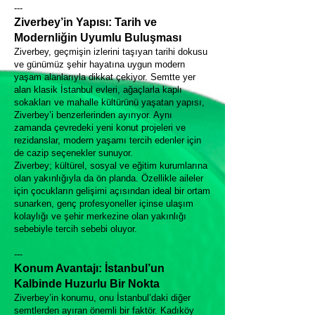
---
Ziverbey’in Yapısı: Tarih ve
Modernliğin Uyumlu Buluşması
Ziverbey, geçmişin izlerini taşıyan tarihi dokusu
ve günümüz şehir hayatına uygun modern
yaşam alanlarıyla dikkat çekiyor. Semtte yer
alan klasik İstanbul evleri, ağaçlarla kaplı
sokakları ve mahalle kültürünü yaşatan yapısı,
Ziverbey’i benzerlerinden ayırıyor. Aynı
zamanda çevredeki yeni konut projeleri ve
rezidanslar, modern yaşamı tercih edenler için
de cazip seçenekler sunuyor.
Ziverbey; kültürel, sosyal ve eğitim kurumlarına
olan yakınlığıyla da ön planda. Özellikle aileler
için çocukların gelişimi açısından ideal bir ortam
sunarken, genç profesyoneller içinse ulaşım
kolaylığı ve şehir merkezine olan yakınlığı
sebebiyle tercih sebebi oluyor.
---
Konum Avantajı: İstanbul’un
Kalbinde Huzurlu Bir Nokta
Ziverbey’in konumu, onu İstanbul’daki diğer
semtlerden ayıran önemli bir faktör. Kadıköy