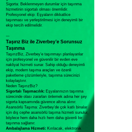
Sigorta: Beklenmeyen durumlar için taşınma
hizmetinin sigortalı olması önemlidir.
Profesyonel ekip: Eşyaların dikkatlice
taşınması ve yerleştirilmesi için deneyimli bir
ekip tercih edilmelidir.
---
Taşırız Biz ile Ziverbey’e Sorunsuz
Taşınma
TaşırızBiz, Ziverbey’e taşınmayı planlayanlar
için profesyonel ve güvenilir bir evden eve
nakliyat hizmeti sunar. Sahip olduğu deneyimli
ekip, modern taşıma araçları ve özenli
paketleme çözümleriyle, taşınma sürecinizi
kolaylaştırır.
Neden TaşırızBiz?
Sigortalı Taşımacılık:
Eşyalarınızın taşınma
sürecinde olası zararları önlemek adına her şey
sigorta kapsamında güvence altına alınır.
Asansörlü Taşıma: Ziverbey’de çok katlı binalar
için dış cephe asansörlü taşıma hizmeti sunulur,
böylece hem daha hızlı hem daha güvenli bir
taşınma sağlanır.
Ambalajlama Hizmeti:
Kırılacak, elektronik