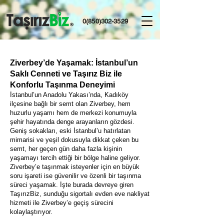
0(850)302-3529
Ziverbey’de Yaşamak: İstanbul’un
Saklı Cenneti ve Taşırız Biz ile
Konforlu Taşınma Deneyimi
İstanbul’un Anadolu Yakası’nda, Kadıköy
ilçesine bağlı bir semt olan Ziverbey, hem
huzurlu yaşamı hem de merkezi konumuyla
şehir hayatında denge arayanların gözdesi.
Geniş sokakları, eski İstanbul’u hatırlatan
mimarisi ve yeşil dokusuyla dikkat çeken bu
semt, her geçen gün daha fazla kişinin
yaşamayı tercih ettiği bir bölge haline geliyor.
Ziverbey’e taşınmak isteyenler için en büyük
soru işareti ise güvenilir ve özenli bir taşınma
süreci yaşamak. İşte burada devreye giren
TaşırızBiz, sunduğu sigortalı evden eve nakliyat
hizmeti ile Ziverbey’e geçiş sürecini
kolaylaştırıyor.