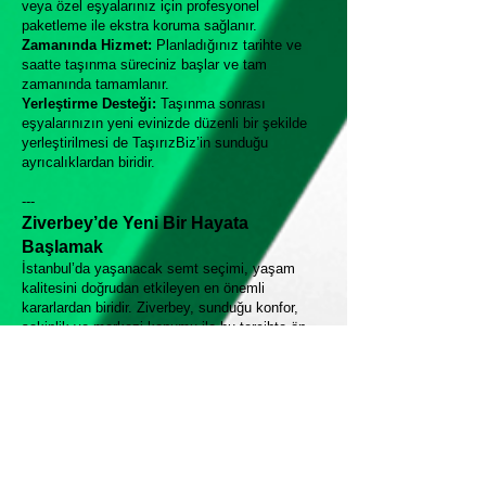
veya özel eşyalarınız için profesyonel
paketleme ile ekstra koruma sağlanır.
Zamanında Hizmet:
Planladığınız tarihte ve
saatte taşınma süreciniz başlar ve tam
zamanında tamamlanır.
Yerleştirme Desteği:
Taşınma sonrası
eşyalarınızın yeni evinizde düzenli bir şekilde
yerleştirilmesi de TaşırızBiz’in sunduğu
ayrıcalıklardan biridir.
---
Ziverbey’de Yeni Bir Hayata
Başlamak
İstanbul’da yaşanacak semt seçimi, yaşam
kalitesini doğrudan etkileyen en önemli
kararlardan biridir. Ziverbey, sunduğu konfor,
sakinlik ve merkezi konumu ile bu tercihte ön
plana çıkıyor. Taşınma süreci ise, doğru bir
planlama ve profesyonel destek ile çok daha
kolay hale geliyor.
TaşırızBiz ile Ziverbey’e taşınmak demek;
eşyalarınızın güvenliğini düşünmeden, yeni
evinize keyifle yerleşmek demektir. TaşırızBiz’in
müşteri odaklı yaklaşımı ve kaliteli hizmet
anlayışı sayesinde, Ziverbey’de yeni bir hayata