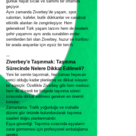
günlük hayat sıcak ve samimi bir ortamda
geçiyor.
Aynı zamanda Ziverbey’de yaşam, spor
salonları, kafeler, butik dükkanlar ve sanatsal
etkinlik alanları ile zenginleşiyor. Hem
geleneksel Türk yaşam tarzını hem de modern
şehir yaşamını aynı anda sunabilen ender
semtlerden biri olan Ziverbey, huzur ve konforu
bir arada arayanlar için eşsiz bir tercih.
---
Ziverbey’e Taşınmak: Taşınma
Sürecinde Nelere Dikkat Edilmeli?
Yeni bir semte taşınmak, her zaman heyecan
verici olduğu kadar planlama ve dikkat isteyen
bir süreçtir. Özellikle Ziverbey gibi hem merkezi
hem de düzenli bir bölgede taşınma süreci
sırasında dikkat edilmesi gereken en önemli
konular:
Zamanlama: Trafik yoğunluğu ve mahalle
düzeni göz önünde bulundurularak taşınma
saatleri doğru planlanmalıdır.
Eşya güvenliği: Taşınma sırasında eşyaların
zarar görmemesi için profesyonel ambalajlama
gerekir.