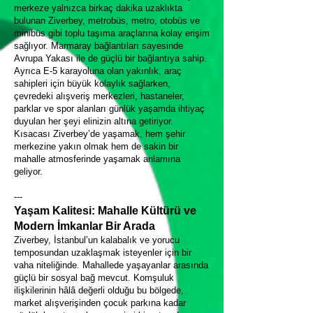
merkeze yalnızca birkaç dakika uzaklıkta
bulunan Ziverbey, metrobüs, metro, otobüs ve
minibüs gibi toplu taşıma araçlarına kolay erişim
sağlıyor. Marmaray bağlantıları sayesinde
Avrupa Yakası ile de güçlü bir bağlantıya sahip.
Ayrıca E-5 karayoluna olan yakınlık, araç
sahipleri için büyük kolaylık sağlarken,
çevredeki alışveriş merkezleri, hastaneler,
parklar ve spor alanları günlük yaşamda ihtiyaç
duyulan her şeyi elinizin altına getiriyor.
Kısacası Ziverbey’de yaşamak, hem şehir
merkezine yakın olmak hem de sakin bir
mahalle atmosferinde yaşamak anlamına
geliyor.
---
Yaşam Kalitesi: Mahalle Kültürü ve
Modern İmkanlar Bir Arada
Ziverbey, İstanbul’un kalabalık ve yorucu
temposundan uzaklaşmak isteyenler için bir
vaha niteliğinde. Mahallede yaşayanlar arasında
güçlü bir sosyal bağ mevcut. Komşuluk
ilişkilerinin hâlâ değerli olduğu bu bölgede,
market alışverişinden çocuk parkına kadar