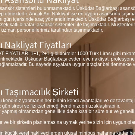
sansör sistemleri bulunmamaktadır. Üsküdar Bağlarbaşı asansörl
lep etmektedir. Ancak Anı Nakliyat ise en uygun asansörlü taşıma
ı gün içerisinde araç yönlendirilmektedir. Üsküdar Bağlarbaşı e
ksek katlı binaları asansör sistemleri ile taşımaktadır. Müşteriler
 uzman personellerimiz tarafından taşınmaktadır.
Nakliyat Fiyatları
LARI 1+1, 2+1 gibi daireler 1000 Türk Lirası gibi rakamlar
tirilmektedir. Üsküdar Bağlarbaşı evden eve nakliyat, profesyonel
sağlamaktadır. Bu sayede eşyalara uygun araçlar belirlenmekte v
 Taşımacılık Şirketi
 kendiniz yapmanın her birinin kendi avantajları ve dezavantajla
z gün stresi ve fiziksel emeği kendinizden uzaklaştırabilir.
z yapmış olmanızdan genellikle daha kısa bir süre alır ve genelli
ve bir şirketin planlamasına uymak yerine sizin için uygun ola
in küçük yerel nakliyecilerden ulusal minibüs hatlarına kadar he