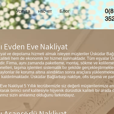
0(8
Услуга
насчет
Блог
35
 Evden Eve Nakliyat
yat ve depolama hizmeti almak isteyen müşteriler Üsküdar Bağl
 kaliteli hem de ekonomik bir hizmet sunmaktadır. Tüm eşyalar 
edir. Firma, aynı zamanda paketleme, montaj, sökme ve kolilem
lleri, taşıma işlemleri sistematik bir şekilde gerçekleştirmekted
aylonlar ile koruma altına alındıktan sonra araçlara yüklenmek
 kaldırılmaktadır. Üsküdar Bağlarbaşı nakliye, ofis taşıma ve p
e Nakliyat 5 Yıllık tecrübemizle siz değerli müşterilerimize en 
ak birinci sınıf kalitesiyle hijyenik dürüstlük kaliteli bir arad
ınız sizin anılarınız olduğunu farkındayız.
 Asansörlü Nakliyat