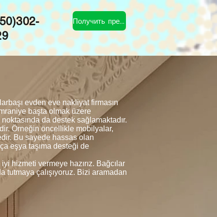
50)302-
Получить предложение
29
arbaşı evden eve nakliyat firmasın
Ümraniye başta olmak üzere
e noktasında da destek sağlamaktadır.
ir. Örneğin öncellikle mobilyalar,
tedir. Bu sayede hassas olan
arça eşya taşıma desteği de
iyi hizmeti vermeye hazırız. Bağcılar
a da tutmaya çalışıyoruz. Bizi aramadan