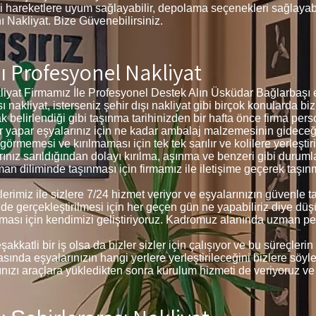
i hareketlere uyum sağlayabilir, depolama seçenekleri sağlayabil
nı Nakliyat. Bize Güvenebilirsiniz.
 Profesyonel Nakliyat
at Firmamız İle Profesyonel Destek Alın Üsküdar Bağlarbaşı ev
ı nakliyat, isterseniz şehir dışı nakliyat gibi birçok konularda biz
 belirlendiği gibi taşınma tarihinizden bir hafta önce firma pers
tler yapar eşyalarınız için ne kadar ambalaj malzemesinin gidece
rmemesi ve kırılmaması için tek tek sarılır ve kolilere yerleştiril
arınız sarıldığından dolayı kırılma, aşınma ve benzeri gibi duru
aman diliminde taşınması için firmamız ile iletişime geçerek taşı
lerimiz ile sizlere 7/24 hizmet veriyor ve eşyalarınızın güvenle 
lde gerçekleştirilmesi için her geçen gün ne yapabiliriz diye dü
ması için kendimizi geliştiriyoruz. Kadromuz alanında uzman p
akkatli bir iş olsa da bizler sizler için çalışıyor ve bu süreçle
ında eşyalarınızın hangi yerlere yerleştirileceğini bizlere söyleye
larınızı araçlara yükledikten sonra kurulum hizmeti de veriyoruz ve