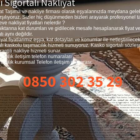
Sigortalı Nakliyat
at Taşıma ve nakliye firması olarak eşyalarınızda meydana gele
arşılıyoruz. Sizler hiç düşünmeden bizleri arayarak profesyonel ta
e nakliyat fiyatları nelerdir ?
n miktarına kat durumları ve gidilecek mesafe hesaplanarak fiyat 
tı aynı değildir.
 fiyatlarımız eşya, kat detayları ve konumlar ile netleştirilecek
talı kaskolu taşımacılık hizmeti sunuyoruz. Kasko sigortalı sözl
rantili nakliye hizmeti sunar.
cılık iletişim telefon numaraları
cılık kurumsal Telefon iletişim numarası:
0850 302 35 29
rmut nakliye armutnakliye, armut evden eve nakliyat, armut evdeneve nakliyat, armut evden evenakliyat, nakliyat armut evden eve, Şehiriçi Nakliye, Şehir içi Nakliye, Nakliye Şehir içi, giysi dolaplı taşıma, dolaplı taşıma, yurtiçi nakliyat, yurt içi nakliyat, butik nakliyat, butiknakliyat, alanya nakliyat, alanyanakliyat, Alanya Transport, Transport Alanya, Транспорт Алании, alanya evden eve nakliyat, Доставка на дом в Алании, Alanya home delivery, bodrum home delivery, home delivery Alanya, home delivery bodrum, home delivery istanbul, home delivery üsküdar, home delivery çamlıca, home delivery fatih, home delivery beyoğlu, home delivery nişantaşı, home delivery kadıköy, home delivery moda, istanbula nakliye, istanbulanakliye, istanbula nakliyat, istanbul nakliye, antalya home delivery, ankara home delivery, mugla home delivery, muğla home delivery, marmaris home delivery, datça home delivery, didim home delivery, kuşadası home delivery, mersin home delivery, aydın home delivery, eskişehir home delivery, kütahya home delivery, city ​​home delivery​​, home delivery city, transportation of goods, within the city transportation, of goods​​home delivery besiktas, ​​besiktas delivery, besiktas home delivery, home delivery taksim, taksim home delivery, homedelivery city, ​​seat transport, city ​​seattransport​​, seat transport​​seattransport, belek nakliyat, beleknakliyat, istanbulbeleknakliyat, bebek nakliyat, bebeknakliyat, home delivery bebek, bebek home delivery, maslak home delivery, home delivery maslak, home delivery sariyer, home delivery sarıyer, home delivery zekeriyaköy, zekeriyakoy home delivery, sariyer home delivery, sanathırsızı, sanattaşıma firması, maslak nakliyat, maslaknakliyat, nakliyatmaslak, nakliyat maslak, home delivery yeniköy, home delivery emirgan, home delivery uskudar, home delivery kadikoy, home delivery acibadem, home delivery kosuyolu home delivery ümraniye, home delivery umraniye, home delivery camlica, home delivery adalar, home delivery atakoy, home delivery suadiye, suadiye home delivery, yeniköy home delivery, yenikoy home delivery, home delivery beylerbeyi, home delivery kuzguncuk, home delivery cengelkoy, home delivery atasehir, home delivery ataşehir, ataşehir home delivery, atasehir home delivery, ataşehirnakliyat, nakliyat ataşehir, moda nakliyat, modanakliyat, nakliyat moda, suadiye nakliyat, suadiyenakliyat, nakliyat, nakliyat adalar, nakliyat, nakliyatadalar evden, nakliyat ofis, nakliyat, tepe nakliyat, tepenakliyat, nakliyattepe, kurtuluş nakliyat, kurtuluşnakliyat, nakliyatkurtuluş, cihangir nakliyat, cihangirnakliyat, nakliyatcihangir, cihangir home delivery, home delivery cihangir, gültepe nakliyat, gültepenakliyat, home delivery etiler, home delivery akatlar, home delivery hisar, etiler home delivery, akatlar home delivery, ortaköy home delivery, fikirtepe home delivery, home delivery fikirtepe, sariyerhome delivery, bahçeköy home delivery, kilyos home delivery, arıköy home delivery, home delivery arıköy, home delivery kireçburnu, home delivery tarabya, tarabya home delivery, home delivery yenikoy, zekeriyaköynakliye, zekeriyaköy nakliye, zekeriyaköy koltuk taşıma, zekeriyaköy parça eşya taşıma, uskumruköy nakliyat, uskumruköynakliye, home delivery uskumrukoy, home deliver, home delive, home delivery istanbul, istambul home delivery, üsküdarnakliyat, üsküdarnakliya, üsküdarnakliye, uskudarhome delivery, home delivery uskuda, koşuyolunakliyat, nakliyatcı, nakliyebul, antalya evden eve nakliyat, side nakliyat, side evden eve nakliyat, manavgat nakliyat, manavgat evden eve nakliyat, anı nakliyat yolda, anınakliyat, aninakliyat, acıbademnakliye, acıbadem nakliye, kosuyolunakliyat, kosuyolunakliye, kosuyolu nakliyat, koşuyolunakliye, koşuyolu nakliye, nakliyat acıbadem, nakliye acıbadem, nakliyat üsküdar, nakliyeüsküdar, nakliyatistanbul, nakliyat harem, harem nakliyat, selimiye nakliyat, nakliyat selimiye, doğancılarnakliyat, doğancılar nakliyat, nakliyat doğancılar, nakliyat sarıyer, nakliye sarıyer, nakliyesarıyer, nakliyat madenler, nakliyatmadenler, madenler nakliyat, nakliyat acarlar, nakliyat göztepe, nakliyat suadiye, fenerbahçe nakliyat, fenerbahçenakliyat, nakliyat fenerbahçe, kızıltoprak nakliyat, nakliyat kızıltoprak, nakliyat caddebostan, nakliyatcaddebostan, caddebostannakliyat, caddebostan nakliyat, transportation carrier home delivery, sariyer home delivery, sile home delivery, ankara home delivery, izmir home delivery, bursa home delivery, beykoz home delivery, acarlar home delivery, kavacık home delivery, levent home delivery, sanayi home de