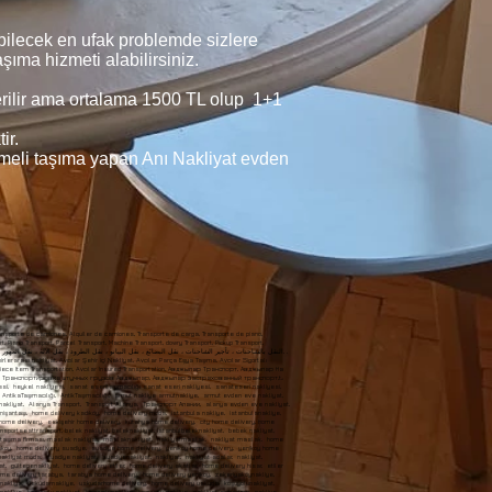
bilecek en ufak problemde sizlere
şıma hizmeti alabilirsiniz.
verilir ama ortalama 1500 TL olup 1+1
tir.
eşmeli taşıma yapan Anı Nakliyat evden
livery, maltepe home delivery, bostancı home delivery, göztepe Nakliyeci, mainframe transportation, table transport, table shipping, sculpture transport, art work transport, artwork shipping, artwork shipping, hygienic transport, Professional Transport, Companies in Istanbul, Forwarding Companies, In Istanbul Professional, Shipping Companies best shipping companies cheapest shipping companies top quality shipping companies Domestic Transport Companies Domestic Transport Companies Antiques Transportation antique transport pear shipping pear shipping pear home delivery pear home delivery pear home delivery shipping pear home to home Local Transport City Transport Shipping Inner City clothes closet transport locker transport domestic shipping domestic shipping boutique shipping boutique shipping Alanya Transport spaceshipping Alanya Transport Transport Alanya Транспорт Алании Alanya home delivery Доставка на дом в Алании Alanya home delivery Bodrum home delivery home delivery Alanya home delivery basement home delivery istanbul home delivery uskudar home delivery camlica home delivery home delivery beyoglu home delivery Nisantasi home delivery kadikoy home delivery fashion shipping to istanbul istanbul shipping shipping to istanbul istanbul shipping antalya home delivery ankara home delivery mugla home delivery mugla home delivery marmaris home delivery datca home delivery didim home delivery kusadasi home delivery mersin home delivery Aydin home delivery Eskisehir home delivery Kütahya Home Delivery city ​​home delivery home delivery city transportation of goods within the city transportation of goods home delivery besiktas besiktas delivery besiktas home delivery home delivery taxi Taksim Home Delivery home delivery city ​​seat transport city ​​seattransport seat transport seattransport baby shipping babyshipping home delivery baby baby home delivery maslak home delivery home delivery maslak home delivery sariyer home delivery sariyer home delivery zekeriyakoy zekeriyakoy home delivery sariyer home delivery maslak shipping maslak shipping shippingmaslak shipping maslak home delivery Yenikoy home delivery emirgan home delivery uskudar home delivery kadikoy home delivery acibadem home delivery route home delivery umraniye home delivery umraniye home delivery camlica home delivery islands home delivery home delivery suadiye suadiye home delivery Yenikoy Home Delivery Yenikoy home delivery home delivery beyl