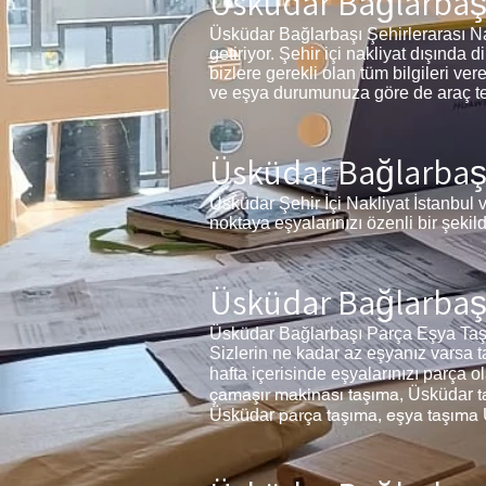
Üsküdar Bağlarbaşı
Üsküdar Bağlarbaşı Şehirlerarası Nak
getiriyor. Şehir içi nakliyat dışında
bizlere gerekli olan tüm bilgileri v
ve eşya durumunuza göre de araç temi
Üsküdar Bağlarbaşı 
Üsküdar Şehir İçi Nakliyat İstanbul v
noktaya eşyalarınızı özenli bir şekil
Üsküdar Bağlarbaş
Üsküdar Bağlarbaşı Parça Eşya Taşım
Sizlerin ne kadar az eşyanız varsa t
hafta içerisinde eşyalarınızı parça o
çamaşır makinası taşıma,
t
Üsküdar
parça taşıma, eşya taşıma
Üsküdar