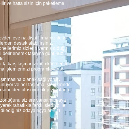
ir ve hatta sizin için paketleme
den eve nakliyat firmamız ile ister
lerden destek alabilirsiniz.
onellerimiz sizlerin vermiş olduğu
ği belirlenerek taşınma gününüz
ir.
mlarla karşılaşmanız mümkün değildir
nma işlemlerinizi programlayarak
taşınmasına olanak sağlıyoruz.
şünüyor ve her taşınma işlemlerinde
ersonelden oluşuyor olup eşyaların
rin zorluğunu sizlere yansıtmamaya
rek rahatlıkla farklı işleriniz ile
 dilediğiniz odaya eşyalarınızı