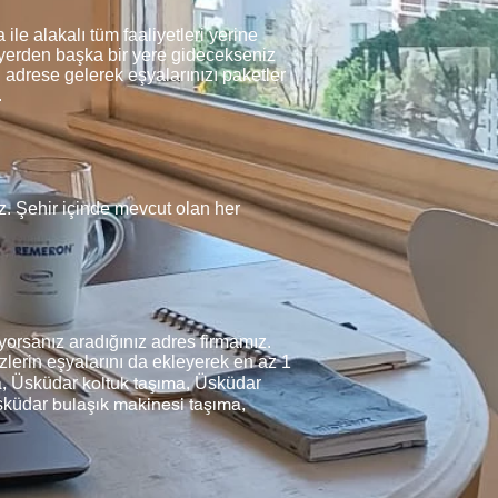
le alakalı tüm faaliyetleri yerine
z yerden başka bir yere gidecekseniz
u adrese gelerek eşyalarınızı paketler
.
uz. Şehir içinde mevcut olan her
orsanız aradığınız adres firmamız.
zlerin eşyalarını da ekleyerek en az 1
a,
koltuk taşıma,
Üsküdar
Üsküdar
bulaşık makinesi taşıma,
sküdar