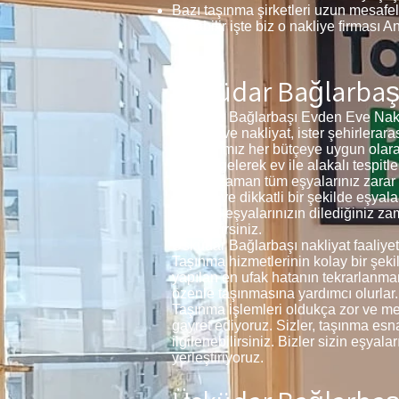
Bazı taşınma şirketleri uzun mesafel
yapabilir işte biz o nakliye firması A
Üsküdar Bağlarbaşı
Üsküdar Bağlarbaşı Evden Eve Nakliy
evden eve nakliyat, ister şehirleraras
Fiyatlarımız her bütçeye uygun olarak
adrese gelerek ev ile alakalı tespi
geldiği zaman tüm eşyalarınız zarar gö
Özenle ve dikkatli bir şekilde eşyal
sizlerde eşyalarınızın dilediğiniz z
taşıtabilirsiniz.
Üsküdar Bağlarbaşı nakliyat faaliyet
Taşınma hizmetlerinin kolay bir şeki
yapılan en ufak hatanın tekrarlanma
özenle taşınmasına yardımcı olurlar.
Taşınma işlemleri oldukça zor ve meş
gayret ediyoruz. Sizler, taşınma esnas
ilgilenebilirsiniz. Bizler sizin eşya
yerleştiriyoruz.