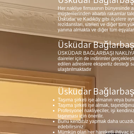
Her nakliye firmasının bünyesinde a
müşterilerinden abartılı rakamlar ta
Üsküdar ve Kadıköy gibi ilçelere ayn
rezidansları, siteleri ve diğer tüm yü
yanına almakta ve diğer tüm eşyalar
Üsküdar Bağlarbaşı 
ÜSKÜDAR BAĞLARBAŞI NAKLİYAT FİYAT
daireler için de indirimler gerçekleş
edilen adreslere ekspertiz desteği 
ulaştırılmaktadır
Üsküdar Bağlarbaşı
Taşıma şirketi işe almanın veya bunu
Taşıma şirketi işe almak, taşındığını
Profesyonel nakliyeciler, işi kendini
taşınması için önerilir.
Bunu kendiniz yapmak daha ucuzdur 
edebilirsiniz.
Mümkün olan her hareketli ihtiyaç iç