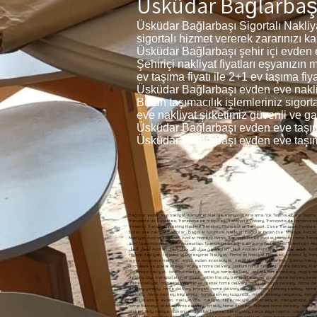
Üsküdar Bağlarbaşı 
Üsküdar Bağlarbaşı Sigortalı Nakliy
sigortalı hizmet vererek zararınızı k
Üsküdar Bağlarbaşı şehir içi evden ev
Şehiriçi nakliyat fiyatları eşyanızı
ev taşıma fiyatı ile 2+1 ev taşıma fiya
Üsküdar Bağlarbaşı evden eve nakliyat
Bütün taşımacılık işlemleriniz sigor
eve nakliyat şirketimiz güvenli ve ga
Üsküdar Bağlarbaşı evden eve taşıma
Üsküdar Bağlarbaşı evden eve taşıma
Bağcılar evden eve nakliyat, Kamyonet Nakliye, Kamyonet Kiralama, Yük Taşıma, Piyano Taşıma, Koli Taşıma, Makina Taşıma, çeyiz Nakliyesi, Pikap Nakliye, Koşu Bandı Taşıma, Çamaşır Makinesi Taşıma, Bulaşık Makinesi Taşıma ,Kasa Taşıma, Mobilya Taşıma, Transporte de camiones, Alquiler de camiones, Transporte de carga, Transporte de piano, Transporte de paquetes, Transporte de máquinas, Transporte Dowery, Transporte de camionetas, Transporte en cinta, Transporte de lavadoras, Transporte de lavavajillas, Transporte seguro, Transporte de muebles, Truck Transport, Truck Rental, Cargo Transport, Piano Transport, Parcel Transport, Machine Transport, dowry Transport, Pickup Transport, Treadmill Transport, Washing Machine Transport, Dishwasher Transport, Case Transport, Furniture Transport, Transporte de camiones, Alquiler de camiones, Transporte de carga, النقل بالشاحنات ، تأجير الشاحنات ، نقل البضائع ، نقل البيانو ، نقل الطرود ، نقل الآلة ، نقل المهور ، النقل لاقط ، نقل المطحنة ، نقل الغسالة ، نقل غسالة الصحون ، نقل الحالة ، نقل الأثاث, , Evden eve nakliyat Bağcılar , Bağcılar Kurumsal Nakliyat, Bağcılar Evden Eve Nakliye, Avcılar Nakliyat, Avcılar Evden Eve, Nakliyat Fiyatları Avcılar, Evden Eve Nakliyat Avcılar, Taşımacılık Avcılar, Avcılar Parça Eşya Taşıma, Avcılar Eşya taşıma, Avcılar Şehirlerarası nakliyat, Avcılar Şehir içi Nakliyat, Avcılar Parça Eşya Taşıma, Avcılar Sigortalı Nakliyat, Avcılar Transport, Avcılar Home to Home, Transport Prices Avcılar, Home to Home Transport Avcılar, Transport Avcılar, Avcılar Piece Goods Transportation, Avcılar Goods Transportation, Avcılar Intercity Transportation, Avcılar Urban Transportation, Avcılar Piece Item Transportation, Avcılar Insured Transportation, Авджылар Транспорт, Авджылар На дом, Транспортные цены Авджылар, Транспорт От дома до дома Авджылар, Транспорт Авджылар, Перевозка штучных грузов Авджылар, Перевозка грузов Авджылар, Междугородние перевозки Авджылар, Городские перевозки Авджылар, Транспортировка штучных грузов Авджылар, Авджылар застрахованный транспорт,t، أسعار النقل Avcılar، من منزل إلى منزل النقل Avcılar، النقل Avcılar، Avcılar قطعة نقل البضائع، Avcılar نقل البضائع، Avcılar Intercity Transportation، Avcılar Urban Transportation، Avcılar Piece Item Transport،, sanateseri taşımacılığı, tablo taşımacılığı, tablo nakliyesi, heykel nakliyesi, sanat eseritaşımacılığı sanat eseri nakliyesi, sanateseri nakliyesi, Hijyenik nakliyat, İstanbul İçi Profesyonel Nakliyat, Firmaları Nakliyat Firmaları, İstanbul İçi Profesyonel NakliyatFirmaları, en iyi Nakliyat Firmaları, en ucuz Nakliyat Firmaları, en kaliteli Nakliyat Firmaları, yurtiçi Nakliyat Firmaları, yurt içi Nakliyat Firmaları, AntikaTaşımacılığı, AntikTaşımacılığı, a