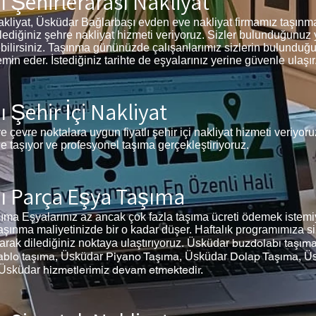
 Şehirlerarası Nakliyat
liyat, Üsküdar Bağlarbaşı evden eve nakliyat firmamız taşınma i
 dilediğiniz şehre nakliyat hizmeti veriyoruz. Sizler bulunduğunu
erebilirsiniz. Taşınma gününüzde çalışanlarımız sizlerin bulunduğ
n eder. İstediğiniz tarihte de eşyalarınız yerine güvenle ulaşır
Şehir İçi Nakliyat
e çevre noktalara uygun fiyatlı şehir içi nakliyat hizmeti veriyor
de taşıyor ve profesyonel taşıma gerçekleştiriyoruz.
ı Parça Eşya Taşıma
a Eşyalarınız az ancak çok fazla taşıma ücreti ödemek istemiy
aşınma maliyetinizde bir o kadar düşer. Haftalık programımıza si
buzdolabı taşım
larak dilediğiniz noktaya ulaştırıyoruz. Üsküdar
ablo taşıma,
Piyano Taşıma,
Dolap Taşıma,
Üsküdar
Üsküdar
Ü
hizmetlerimiz devam etmektedir.
Üsküdar