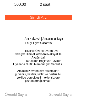
500.00
2 saat
Şimdi Ara
Anı Nakliyat | Anılarınızı Taşır
| En İyi Fiyat Garantisi
​ Hızlı ve Özenli Evden Eve
Nakliyat Hizmeti Artık Anı Nakliyat İle
Ayağında!
500tl den Başlayan Uygun
Fiyatlarla %100 Memnuniyet Garantisi.
Amacımız evden eve taşınmaları
güvenilir, kaliteli, şeffaf ve dertsiz bir
şekilde gerçekleştirmekte sizlere
çözüm ortağı olmak.
Önceki Sayfa
Sonraki Sayfa