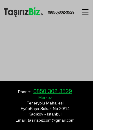
0(850)302-3529
0850 302 3529
Phone:
Merkez
​Feneryolu Mahallesi
EyüpPaşa Sokak No:20/14
Kadıköy - İstanbul
Email: tasirizbizcom
@gmail.com