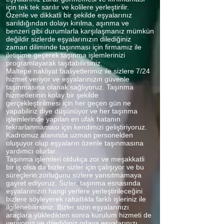
için tek tek sarılır ve kolilere yerleştirilir.
Özenle ve dikkatli bir şekilde eşyalarınız
sarıldığından dolayı kırılma, aşınma ve
benzeri gibi durumlarla karşılaşmanız mümkün
değildir sizlerde eşyalarınızın dilediğiniz
zaman diliminde taşınması için firmamız ile
iletişime geçerek taşınma işlemlerinizi
programlayarak taşıtabilirsiniz.
Maltepe nakliyat faaliyetlerimiz ile sizlere 7/24
hizmet veriyor ve eşyalarınızın güvenle
taşınmasına olanak sağlıyoruz. Taşınma
hizmetlerinin kolay bir şekilde
gerçekleştirilmesi için her geçen gün ne
yapabiliriz diye düşünüyor ve her taşınma
işlemlerinde yapılan en ufak hatanın
tekrarlanmaması için kendimizi geliştiriyoruz.
Kadromuz alanında uzman personelden
oluşuyor olup eşyaların özenle taşınmasına
yardımcı olurlar.
Taşınma işlemleri oldukça zor ve meşakkatli
bir iş olsa da bizler sizler için çalışıyor ve bu
süreçlerin zorluğunu sizlere yansıtmamaya
gayret ediyoruz. Sizler, taşınma esnasında
eşyalarınızın hangi yerlere yerleştirileceğini
bizlere söyleyerek rahatlıkla farklı işleriniz ile
ilgilenebilirsiniz. Bizler sizin eşyalarınızı
araçlara yükledikten sonra kurulum hizmeti de
veriyoruz ve dilediğiniz odaya eşyalarınızı