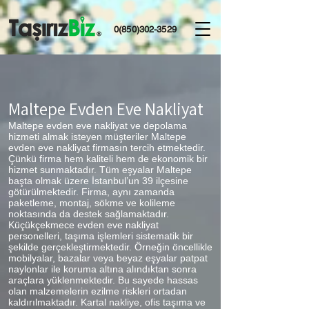
0(850)302-3529
Maltepe Evden Eve Nakliyat
Maltepe evden eve nakliyat ve depolama
hizmeti almak isteyen müşteriler Maltepe
evden eve nakliyat firmasın tercih etmektedir.
Çünkü firma hem kaliteli hem de ekonomik bir
hizmet sunmaktadır. Tüm eşyalar Maltepe
başta olmak üzere İstanbul’un 39 ilçesine
götürülmektedir. Firma, aynı zamanda
paketleme, montaj, sökme ve kolileme
noktasında da destek sağlamaktadır.
Küçükçekmece evden eve nakliyat
personelleri, taşıma işlemleri sistematik bir
şekilde gerçekleştirmektedir. Örneğin öncellikle
mobilyalar, bazalar veya beyaz eşyalar patpat
naylonlar ile koruma altına alındıktan sonra
araçlara yüklenmektedir. Bu sayede hassas
olan malzemelerin ezilme riskleri ortadan
kaldırılmaktadır. Kartal nakliye, ofis taşıma ve