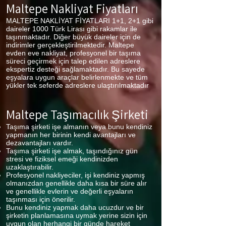
Maltepe Nakliyat Fiyatları
MALTEPE NAKLİYAT FİYATLARI 1+1, 2+1 gibi
daireler 1000 Türk Lirası gibi rakamlar ile
taşınmaktadır. Diğer büyük daireler için de
indirimler gerçekleştirilmektedir. Maltepe
evden eve nakliyat, profesyonel bir taşıma
süreci geçirmek için talep edilen adreslere
ekspertiz desteği sağlamaktadır. Bu sayede
eşyalara uygun araçlar belirlenmekte ve tüm
yükler tek seferde adreslere ulaştırılmaktadır
Maltepe Taşımacılık Şirketi
Taşıma şirketi işe almanın veya bunu kendiniz
yapmanın her birinin kendi avantajları ve
dezavantajları vardır.
Taşıma şirketi işe almak, taşındığınız gün
stresi ve fiziksel emeği kendinizden
uzaklaştırabilir.
Profesyonel nakliyeciler, işi kendiniz yapmış
olmanızdan genellikle daha kısa bir süre alır
ve genellikle evlerin ve değerli eşyaların
taşınması için önerilir.
Bunu kendiniz yapmak daha ucuzdur ve bir
şirketin planlamasına uymak yerine sizin için
uygun olan herhangi bir günde hareket