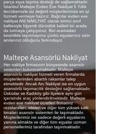
parça eşya taşıma desteği de sağlamaktadır.
İstanbul Maltepe Evden Eve Nakliyat 5 Yıllık
tecrübemizle siz değerli müşterilerimize en iyi
hizmeti vermeye hazırız. Bağcılar evden eve
nakliyat ANI NAKLİYAT olarak birinci sınıf
kalitesiyle hijyenik dürüstlük kaliteli bir arada
da tutmaya çalışıyoruz. Bizi aramadan
kesinlikle taşınmayınız çünkü eşyalarınız sizin
anılarınız olduğunu farkındayız.
Maltepe Asansörlü Nakliyat
Her nakliye firmasının bünyesinde asansör
sistemleri bulunmamaktadır. Maltepe
asansörlü nakliyat hizmeti veren firmalarda
müşterilerinden abartılı rakamlar talep
etmektedir. Ancak Anı Nakliyat ise en uygun
asansörlü taşımacılık desteğini sağlamaktadır.
Üsküdar ve Kadıköy gibi ilçelere aynı gün
içerisinde araç yönlendirilmektedir. Maltepe
evden eve nakliyat ücretleri firmamız
rezidansları, siteleri ve diğer tüm yüksek katlı
binaları asansör sistemleri ile taşımaktadır.
Müşterilerimiz ise sadece değerli eşyalarını
yanına almakta ve diğer tüm eşyalar uzman
personellerimiz tarafından taşınmaktadır.