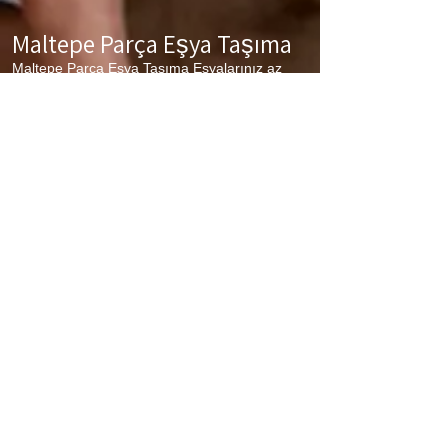
Maltepe Parça Eşya Taşıma
Maltepe Parça Eşya Taşıma Eşyalarınız az
ancak çok fazla taşıma ücreti ödemek
istemiyorsanız aradığınız adres firmamız.
Sizlerin ne kadar az eşyanız varsa taşınma
maliyetinizde bir o kadar düşer. Haftalık
programımıza sizlerin eşyalarını da ekleyerek
en az 1 hafta içerisinde eşyalarınızı parça
olarak dilediğiniz noktaya ulaştırıyoruz.
Maltepe
buzdolabı taşıma,
Maltepe
koltuk
taşıma,
Maltepe
çamaşır makinası taşıma,
Maltepe
tablo taşıma,
Maltepe
Piyano Taşıma,
Maltepe
Dolap Taşıma,
Maltepe
bulaşık
makinesi taşıma,
Maltepe
parça taşıma, eşya
taşıma
Maltepe
hizmetlerimiz devam
etmektedir.
Maltepe Sigortalı Nakliyat
Maltepe Sigortalı Nakliyat Taşıma ve nakliye
firması olarak eşyalarınızda meydana
gelebilecek en ufak problemde sizlere sigortalı
hizmet vererek zararınızı karşılıyoruz. Sizler
hiç düşünmeden bizleri arayarak profesyonel