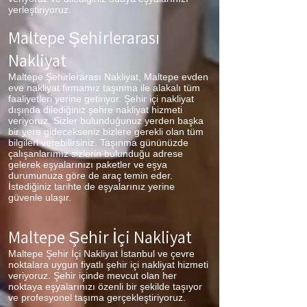
yerleştiriyoruz.
Maltepe Şehirlerarası
Nakliyat
Maltepe Şehirlerarası Nakliyat, Maltepe evden
eve nakliyat firmamız taşınma ile alakalı tüm
faaliyetleri yerine getiriyor. Şehir içi nakliyat
dışında dilediğiniz şehre nakliyat hizmeti
veriyoruz. Sizler bulunduğunuz yerden başka
bir yere gidecekseniz bizlere gerekli olan tüm
bilgileri verebilirsiniz. Taşınma gününüzde
çalışanlarımız sizlerin bulunduğu adrese
gelerek eşyalarınızı paketler ve eşya
durumunuza göre de araç temin eder.
İstediğiniz tarihte de eşyalarınız yerine
güvenle ulaşır.
Maltepe Şehir İçi Nakliyat
Maltepe Şehir İçi Nakliyat İstanbul ve çevre
noktalara uygun fiyatlı şehir içi nakliyat hizmeti
veriyoruz. Şehir içinde mevcut olan her
noktaya eşyalarınızı özenli bir şekilde taşıyor
ve profesyonel taşıma gerçekleştiriyoruz.