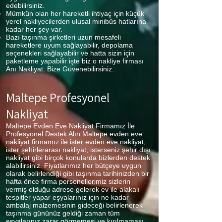
edebilirsiniz.
Mümkün olan her hareketli ihtiyaç için küçük
yerel nakliyecilerden ulusal minibüs hatlarına
kadar her şey var.
Bazı taşınma şirketleri uzun mesafeli
hareketlere uyum sağlayabilir, depolama
seçenekleri sağlayabilir ve hatta sizin için
paketleme yapabilir işte biz o nakliye firması
Anı Nakliyat. Bize Güvenebilirsiniz.
Maltepe Profesyonel
Nakliyat
Maltepe Evden Eve Nakliyat Firmamız İle
Profesyonel Destek Alın Maltepe evden eve
nakliyat firmamız ile ister evden eve nakliyat,
ister şehirlerarası nakliyat, isterseniz şehir dışı
nakliyat gibi birçok konularda bizlerden destek
alabilirsiniz. Fiyatlarımız her bütçeye uygun
olarak belirlendiği gibi taşınma tarihinizden bir
hafta önce firma personellerimiz sizlerin
vermiş olduğu adrese gelerek ev ile alakalı
tespitler yapar eşyalarınız için ne kadar
ambalaj malzemesinin gideceği belirlenerek
taşınma gününüz geldiği zaman tüm
eşyalarınız zarar görmemesi ve kırılmaması