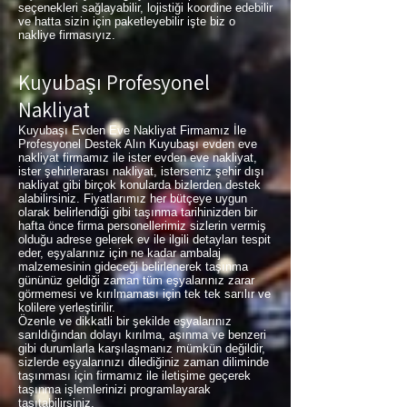
seçenekleri sağlayabilir, lojistiği koordine edebilir
ve hatta sizin için paketleyebilir işte biz o
nakliye firmasıyız.
Kuyubaşı Profesyonel
Nakliyat
Kuyubaşı Evden Eve Nakliyat Firmamız İle
Profesyonel Destek Alın Kuyubaşı evden eve
nakliyat firmamız ile ister evden eve nakliyat,
ister şehirlerarası nakliyat, isterseniz şehir dışı
nakliyat gibi birçok konularda bizlerden destek
alabilirsiniz. Fiyatlarımız her bütçeye uygun
olarak belirlendiği gibi taşınma tarihinizden bir
hafta önce firma personellerimiz sizlerin vermiş
olduğu adrese gelerek ev ile ilgili detayları tespit
eder, eşyalarınız için ne kadar ambalaj
malzemesinin gideceği belirlenerek taşınma
gününüz geldiği zaman tüm eşyalarınız zarar
görmemesi ve kırılmaması için tek tek sarılır ve
kolilere yerleştirilir.
Özenle ve dikkatli bir şekilde eşyalarınız
sarıldığından dolayı kırılma, aşınma ve benzeri
gibi durumlarla karşılaşmanız mümkün değildir,
sizlerde eşyalarınızı dilediğiniz zaman diliminde
taşınması için firmamız ile iletişime geçerek
taşınma işlemlerinizi programlayarak
taşıtabilirsiniz.