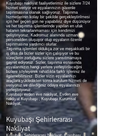
Kuyubaşı nakliyat faaliyetlerimiz ile sizlere 7/24
hizmet veriyor ve eşyalarınızın güvenle
taşınmasına olanak sağlıyoruz. Taşınma
hizmetlerinin kolay bir şekilde gerçekleştirilmesi
için her geçen gün ne yapabiliriz diye düşünüyor
ve her taşınma işlemlerinde yapılan en ufak
hatanın tekrarlanmaması için kendimizi
geliştiriyoruz. Kadromuz alanında uzman
personelden oluşuyor olup eşyaların özenle
taşınmasına yardımcı olurlar.
Taşınma işlemleri oldukça zor ve meşakkatli bir
iş olsa da bizler sizler için çalışıyor ve bu
süreçlerin zorluğunu sizlere yansıtmamaya
gayret ediyoruz. Sizler, taşınma esnasında
eşyalarınızın hangi yerlere yerleştirileceğini
bizlere söyleyerek rahatlıkla farklı işleriniz ile
ilgilenebilirsiniz. Bizler sizin eşyalarınızı
araçlara yükledikten sonra kurulum hizmeti de
veriyoruz ve dilediğiniz odaya eşyalarınızı
yerleştiriyoruz.
Kuyubaşı evden eve nakliyat, Evden eve
nakliyat Kuyubaşı , Kuyubaşı Kurumsal
Nakliyat,
Kuyubaşı Şehirlerarası
Nakliyat
Kuyubaşı Şehirlerarası Nakliyat, Kuyubaşı