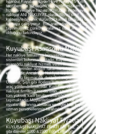
İstanbul Kuyubaşı Evden Eve Nakliyat 5 Yıllık
tecrübemizle siz değerli müşterilerimize en iyi
hizmeti vermeye hazırız. Kuyubaşı evden eve
nakliyat ANI NAKLİYAT olarak birinci sınıf
kalitesiyle hijyenik dürüstlük kaliteli bir arada da
tutmaya çalışıyoruz. Bizi aramadan kesinlikle
taşınmayınız çünkü eşyalarınız sizin anılarınız
olduğunu farkındayız.
Kuyubaşı Asansörlü Nakliyat
Her nakliye firmasının bünyesinde asansör
sistemleri bulunmamaktadır. Kuyubaşı
asansörlü nakliyat hizmeti veren firmalarda
müşterilerinden abartılı rakamlar talep
etmektedir. Ancak Anı Nakliyat ise en uygun
asansörlü taşımacılık desteğini sağlamaktadır.
Üsküdar, Şişli gibi ilçelere aynı gün içerisinde
araç yönlendirilmektedir. Kuyubaşı evden eve
nakliyat firmamız rezidansları, siteleri ve diğer
tüm yüksek katlı binaları asansör sistemleri ile
taşımaktadır. Müşterilerimiz ise sadece değerli
eşyalarını yanına almakta ve diğer tüm eşyalar
uzman personellerimiz tarafından taşınmaktadır.
Kuyubaşı Nakliyat Fiyatları
KUYUBAŞI NAKLİYAT FİYATLARI 1+1, 2+1
gibi daireler 1000 &1500 Türk Lirası gibi