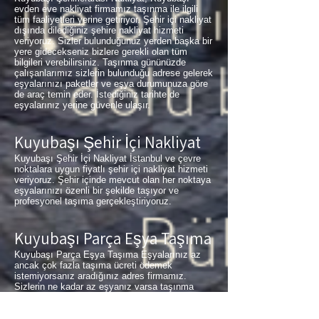
evden eve nakliyat firmamız taşınma ile ilgili
tüm faaliyetleri yerine getiriyor. Şehir içi nakliyat
dışında dilediğiniz şehire nakliyat hizmeti
veriyoruz. Sizler bulunduğunuz yerden başka bir
yere gidecekseniz bizlere gerekli olan tüm
bilgileri verebilirsiniz. Taşınma gününüzde
çalışanlarımız sizlerin bulunduğu adrese gelerek
eşyalarınızı paketler ve eşya durumunuza göre
de araç temin eder. İstediğiniz tarihte de
eşyalarınız yerine güvenle ulaşır.
Kuyubaşı Şehir İçi Nakliyat
Kuyubaşı Şehir İçi Nakliyat İstanbul ve çevre
noktalara uygun fiyatlı şehir içi nakliyat hizmeti
veriyoruz. Şehir içinde mevcut olan her noktaya
eşyalarınızı özenli bir şekilde taşıyor ve
profesyonel taşıma gerçekleştiriyoruz.
Kuyubaşı Parça Eşya Taşıma
Kuyubaşı Parça Eşya Taşıma Eşyalarınız az
ancak çok fazla taşıma ücreti ödemek
istemiyorsanız aradığınız adres firmamız.
Sizlerin ne kadar az eşyanız varsa taşınma
maliyetinizde bir o kadar düşer. Haftalık
programımıza sizlerin eşyalarını da ekleyerek
en az 1 hafta içerisinde eşyalarınızı parça