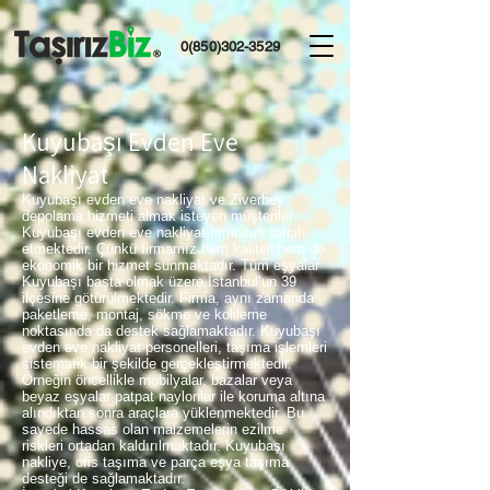
0(850)302-3529
Kuyubaşı Evden Eve
Nakliyat
Kuyubaşı evden eve nakliyat ve Ziverbey
depolama hizmeti almak isteyen müşteriler
Kuyubaşı evden eve nakliyat firmasını tercih
etmektedir. Çünkü firmamız hem kaliteli hem de
ekonomik bir hizmet sunmaktadır. Tüm eşyalar
Kuyubaşı başta olmak üzere İstanbul’un 39
ilçesine götürülmektedir. Firma, aynı zamanda
paketleme, montaj, sökme ve kolileme
noktasında da destek sağlamaktadır. Kuyubaşı
evden eve nakliyat personelleri, taşıma işlemleri
sistematik bir şekilde gerçekleştirmektedir.
Örneğin öncellikle mobilyalar, bazalar veya
beyaz eşyalar patpat naylonlar ile koruma altına
alındıktan sonra araçlara yüklenmektedir. Bu
sayede hassas olan malzemelerin ezilme
riskleri ortadan kaldırılmaktadır. Kuyubaşı
nakliye, ofis taşıma ve parça eşya taşıma
desteği de sağlamaktadır.