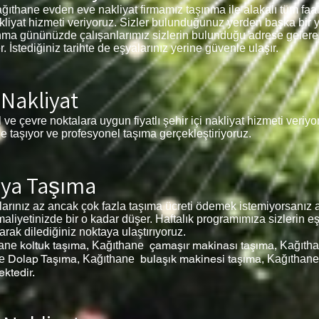
ağıthane
evden eve nakliyat firmamız taşınma ile alakalı tüm faaliy
akliyat hizmeti veriyoruz. Sizler bulunduğunuz yerden başka bir 
aşınma gününüzde çalışanlarımız sizlerin bulunduğu adrese gelere
İstediğiniz tarihte de eşyalarınız yerine güvenle ulaşır.
 Nakliyat
l ve çevre noktalara uygun fiyatlı şehir içi nakliyat hizmeti veriy
de taşıyor ve profesyonel taşıma gerçekleştiriyoruz.
şya Taşıma
ınız az ancak çok fazla taşıma ücreti ödemek istemiyorsanız ar
liyetinizde bir o kadar düşer. Haftalık programımıza sizlerin e
larak dilediğiniz noktaya ulaştırıyoruz.
koltuk taşıma,
çamaşır makinası taşıma,
ane
Kağıthane
Kağıth
Dolap Taşıma,
bulaşık makinesi taşıma,
e
Kağıthane
Kağıthane
ktedir.