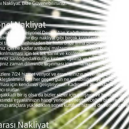
nı Nakliyat. Bize Güvenebilirsiniz.
nel Nakliyat
mız İle Profesyonel Destek Alın Kağıthane
evden eve nakliyat f
, isterseniz şehir dışı nakliyat gibi birçok konularda bizlerden dest
bi taşınma tarihinizden bir hafta önce firma personellerimiz siz
larınız için ne kadar ambalaj malzemesinin gideceği belirlenerek
ılmaması için tek tek sarılır ve kolilere yerleştirilir.
arınız sarıldığından dolayı kırılma, aşınma ve benzeri gibi dur
iğiniz zaman diliminde taşınması için firmamız ile iletişime geçer
 sizlere 7/24 hizmet veriyor ve eşyalarınızın güvenle taşınmasın
ekleştirilmesi için her geçen gün ne yapabiliriz diye düşünüyor 
ması için kendimizi geliştiriyoruz. Kadromuz alanında uzman p
ı olurlar.
akkatli bir iş olsa da bizler sizler için çalışıyor ve bu süreçle
ında eşyalarınızın hangi yerlere yerleştirileceğini bizlere söyleye
larınızı araçlara yükledikten sonra kurulum hizmeti de veriyoruz ve
rası Nakliyat