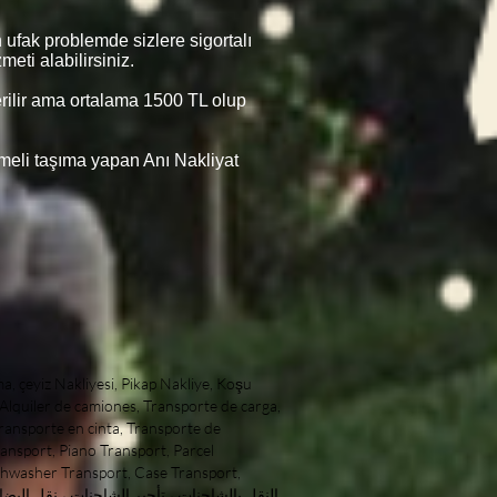
 ufak problemde sizlere sigortalı
eti alabilirsiniz.
verilir ama ortalama 1500 TL olup
şmeli taşıma yapan Anı Nakliyat
 table shipping, sculpture transport, art work transport, artwork shipping, artwork shipping, hygienic transport, Professional Transport, Companies in Istanbul, Forwarding Companies, In Istanbul Professional, Shipping Companies best shipping companies cheapest shipping companies top quality shipping companies Domestic Transport Companies Domestic Transport Companies Antiques Transportation antique transport pear shipping pear shipping pear home delivery pear home delivery pear home delivery shipping pear home to home Local Transport City Transport Shipping Inner City clothes closet transport locker transport domestic shipping domestic shipping boutique shipping boutique shipping Alanya Transport spaceshipping Alanya Transport Transport Alanya Транспорт Алании Alanya home delivery Доставка на дом в Алании Alanya home delivery Bodrum home delivery home delivery Alanya home delivery basement home delivery istanbul home delivery uskudar home delivery camlica home delivery home delivery beyoglu home delivery Nisantasi home delivery kadikoy home delivery fashion shipping to istanbul istanbul shipping shipping to istanbul istanbul shipping antalya home delivery ankara home delivery mugla home delivery mugla home delivery marmaris home delivery datca home delivery didim home delivery kusadasi home delivery mersin home delivery Aydin home delivery Eskisehir home delivery Kütahya Home Delivery city ​​home delivery home delivery city transportation of goods within the city transportation of goods home delivery besiktas besiktas delivery besiktas home delivery home delivery taxi Taksim Home Delivery home delivery city ​​seat transport city ​​seattransport seat transport seattransport baby shipping babyshipping home delivery baby baby home delivery maslak home delivery home delivery maslak home delivery sariyer home delivery sariyer home delivery zekeriyakoy zekeriyakoy home delivery sariyer home delivery maslak shipping maslak shipping shippingmaslak shipping maslak home delivery Yenikoy home delivery emirgan home delivery uskudar home delivery kadikoy home delivery acibadem home delivery route home delivery umraniye home delivery umraniye home delivery camlica home delivery islands home delivery home delivery suadiye suadiye home delivery Yenikoy Home Delivery Yenikoy home delivery home delivery beyl