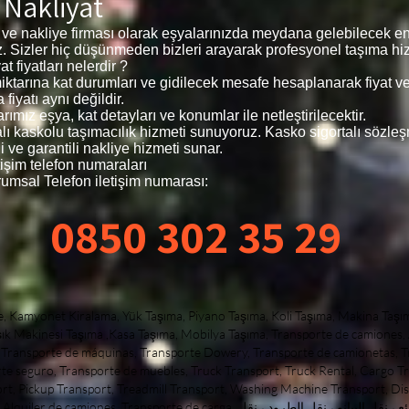
 Nakliyat
 ve nakliye firması olarak eşyalarınızda meydana gelebilecek en
z. Sizler hiç düşünmeden bizleri arayarak profesyonel taşıma hizm
t fiyatları nelerdir ?
n miktarına kat durumları ve gidilecek mesafe hesaplanarak fiyat 
fiyatı aynı değildir.
rımız eşya, kat detayları ve konumlar ile netleştirilecektir.
talı kaskolu taşımacılık hizmeti sunuyoruz. Kasko sigortalı sözle
 ve garantili nakliye hizmeti sunar.
işim telefon numaraları
umsal Telefon iletişim numarası:
0850 302 35 29
, nakliyat armut evden eve, Şehiriçi Nakliye, Şehir içi Nakliye, Nakliye Şehir içi, giysi dolaplı taşıma, dolaplı taşıma, yurtiçi nakliyat, yurt içi nakliyat, butik nakliyat, butiknakliyat, alanya nakliyat, alanyanakliyat, Alanya Transport, Transport Alanya, Транспорт Алании, alanya evden eve nakliyat, Доставка на дом в Алании, Alanya home delivery, bodrum home delivery, home delivery Alanya, home delivery bodrum, home delivery istanbul, home delivery üsküdar, home delivery çamlıca, home delivery fatih, home delivery beyoğlu, home delivery nişantaşı, home delivery kadıköy, home delivery moda, istanbula nakliye, istanbulanakliye, istanbula nakliyat, istanbul nakliye, antalya home delivery, ankara home delivery, mugla home delivery, muğla home delivery, marmaris home delivery, datça home delivery, didim home delivery, kuşadası home delivery, mersin home delivery, aydın home delivery, eskişehir home delivery, kütahya home delivery, city ​​home delivery​​, home delivery city, transportation of goods, within the city transportation, of goods​​home delivery besiktas, ​​besiktas delivery, besiktas home delivery, home delivery taksim, taksim home delivery, homedelivery city, ​​seat transport, city ​​seattransport​​, seat transport​​seattransport, belek nakliyat, beleknakliyat, istanbulbeleknakliyat, bebek nakliyat, bebeknakliyat, home delivery bebek, bebek home delivery, maslak home delivery, home delivery maslak, home delivery sariyer, home delivery sarıyer, home delivery zekeriyaköy, zekeriyakoy home delivery, sariyer home delivery, sanathırsızı, sanattaşıma firması, maslak nakliyat, maslaknakliyat, nakliyatmaslak, nakliyat maslak, home delivery yeniköy, home delivery emirgan, home delivery uskudar, home delivery kadikoy, home delivery acibadem, home delivery kosuyolu home delivery ümraniye, home delivery umraniye, home delivery camlica, home delivery adalar, home delivery atakoy, home delivery suadiye, suadiye home delivery, yeniköy home delivery, yenikoy home delivery, home delivery beylerbeyi, home delivery kuzguncuk, home delivery cengelkoy, home delivery atasehir, home delivery ataşehir, ataşehir home delivery, atasehir home delivery, ataşehirnakliyat, nakliyat ataşehir, moda nakliyat, modanakliyat, nakliyat moda, suadiye nakliyat, suadiyenakliyat, nakliyat, nakliyat adalar, nakliyat, nakliyatadalar evden, nakliyat ofis, nakliyat, tepe nakliyat, tepenakliyat, nakliyattepe, kurtuluş nakliyat, kurtuluşnakliyat, nakliyatkurtuluş, cihangir nakliyat, cihangirnakliyat, nakliyatcihangir, cihangir home delivery, home delivery cihangir, gültepe nakliyat, gültepenakliyat, home delivery etiler, home delivery akatlar, home delivery hisar, etiler home delivery, akatlar home delivery, ortaköy home delivery, fikirtepe home delivery, home delivery fikirtepe, sariyerhome delivery, bahçeköy home delivery, kilyos home delivery, arıköy home delivery, home delivery arıköy, home delivery kireçburnu, home delivery tarabya, tarabya home delivery, home delivery yenikoy, zekeriyaköynakliye, zekeriyaköy nakliye, zekeriyaköy koltuk taşıma, zekeriyaköy parça eşya taşıma, uskumruköy nakliyat, uskumruköynakliye, home delivery uskumrukoy, home deliver, home delive, home delivery istanbul, istambul home delivery, üsküdarnakliyat, üsküdarnakliya, üsküdarnakliye, uskudarhome delivery, home delivery uskuda, koşuyolunakliyat, nakliyatcı, nakliyebul, antalya evden eve nakliyat, side nakliyat, side evden eve nakliyat, manavgat nakliyat, manavgat evden eve nakliyat, anı nakliyat yolda, anınakliyat, aninakliyat, acıbademnakliye, acıbadem nakliye, kosuyolunakliyat, kosuyolunakliye, kosuyolu nakliyat, koşuyolunakliye, koşuyolu nakliye, nakliyat acıbadem, nakliye acıbadem, nakliyat üsküdar, nakliyeüsküdar, nakliyatistanbul, nakliyat harem, harem nakliyat, selimiye nakliyat, nakliyat selimiye, doğancılarnakliyat, doğancılar nakliyat, nakliyat doğancılar, nakliyat sarıyer, nakliye sarıyer, nakliyesarıyer, nakliyat madenler, nakliyatmadenler, madenler nakliyat, nakliyat acarlar, nakliyat göztepe, nakliyat suadiye, fenerbahçe nakliyat, fenerbahçenakliyat, nakliyat fenerbahçe, kızıltoprak nakliyat, nakliyat kızıltoprak, nakliyat caddebostan, nakliyatcaddebostan, caddebostannakliyat, caddebostan nakliyat, transportation carrier home delivery, sariyer home delivery, sile home delivery, ankara home delivery, izmir home delivery, bursa home delivery, beykoz home delivery, acarlar home delivery, kavacık home delivery, levent home delivery, sanayi home delivery, maltepe home delivery, bostancı home delivery, göztepe Nakliyeci, mainframe transportation, table transport,