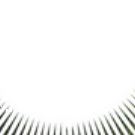
irmamız ile ister evden eve
ek alabilirsiniz. Fiyatlarımız her
lerin vermiş olduğu adrese gelerek
 taşınma gününüz geldiği zaman
umlarla karşılaşmanız mümkün
ek taşınma işlemlerinizi
a olanak sağlıyoruz. Taşınma
ve her taşınma işlemlerinde
ersonelden oluşuyor olup
rin zorluğunu sizlere yansıtmamaya
rek rahatlıkla farklı işleriniz ile
 dilediğiniz odaya eşyalarınızı