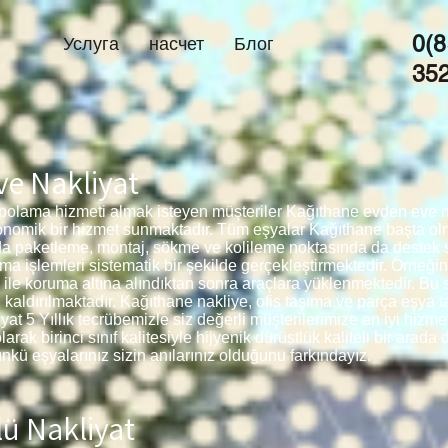
0(8
Услуга
насчет
Блог
35
e Nakliyat
olama hizmeti almak isteyen müşteriler Kağıthane evden eve nak
onomik bir hizmet sunmaktadır. Tüm eşyalar Kağıthane başta olm
da paketleme, montaj, sökme ve kolileme noktasında da deste
ma işlemleri sistematik bir şekilde gerçekleştirmektedir. Örneğin
 ile koruma altına alındıktan sonra araçlara yüklenmektedir. B
 kaldırılmaktadır. Kağıthane
nakliye, ofis taşıma ve parça eşya 
t 5 Yıllık tecrübemizle siz değerli müşterilerimize en iyi hizme
k birinci sınıf kalitesiyle hijyenik dürüstlük kaliteli bir arada 
kü eşyalarınız sizin anılarınız olduğunu farkındayız.
ü Nakliyat