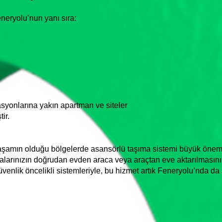
eryolu’nun yanı sıra:
yonlarına yakın apartman ve siteler
ir.
aşamın olduğu bölgelerde asansörlü taşıma sistemi büyük önem t
alarınızın doğrudan evden araca veya araçtan eve aktarılmasını 
üvenlik öncelikli sistemleriyle, bu hizmet artık Feneryolu’nda da 