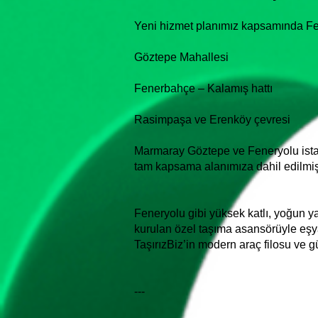
Yeni hizmet planımız kapsamında Fen
Göztepe Mahallesi
Fenerbahçe – Kalamış hattı
Rasimpaşa ve Erenköy çevresi
Marmaray Göztepe ve Feneryolu istas
tam kapsama alanımıza dahil edilmişt
Feneryolu gibi yüksek katlı, yoğun y
kurulan özel taşıma asansörüyle eşy
TaşırızBiz’in modern araç filosu ve g
---