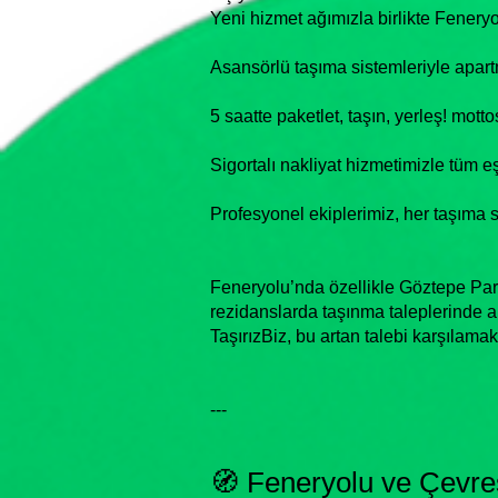
Yeni hizmet ağımızla birlikte Feneryo
Asansörlü taşıma sistemleriyle apart
5 saatte paketlet, taşın, yerleş! mott
Sigortalı nakliyat hizmetimizle tüm eş
Profesyonel ekiplerimiz, her taşıma 
Feneryolu’nda özellikle Göztepe Pa
rezidanslarda taşınma taleplerinde a
TaşırızBiz, bu artan talebi karşılamak
---
🧭 Feneryolu ve Çevres