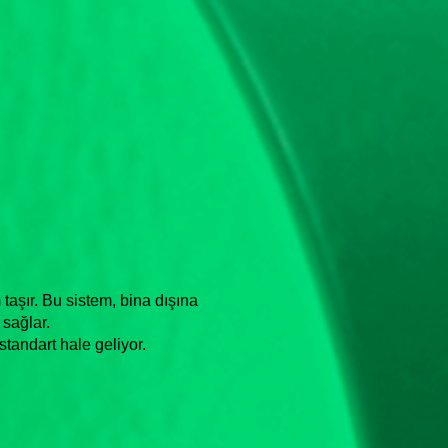
aşır. Bu sistem, bina dışına
sağlar.
standart hale geliyor.