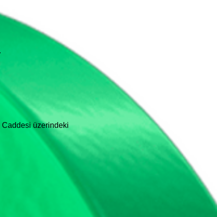
.
n Caddesi üzerindeki