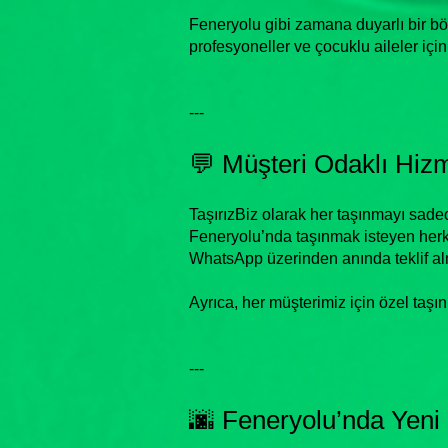
Feneryolu gibi zamana duyarlı bir bö
profesyoneller ve çocuklu aileler içi
---
💬 Müşteri Odaklı Hizm
TaşırızBiz olarak her taşınmayı sadece
Feneryolu’nda taşınmak isteyen herkes 
WhatsApp üzerinden anında teklif alm
Ayrıca, her müşterimiz için özel taş
---
🌆 Feneryolu’nda Yeni B