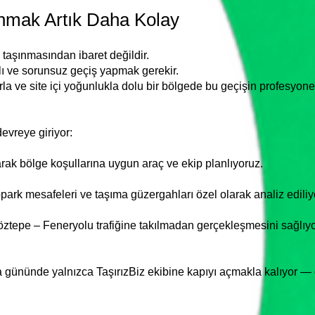
nmak Artık Daha Kolay
 taşınmasından ibaret değildir.
lı ve sorunsuz geçiş yapmak gerekir.
arla ve site içi yoğunlukla dolu bir bölgede bu geçişin profesyo
devreye giriyor:
ak bölge koşullarına uygun araç ve ekip planlıyoruz.
park mesafeleri ve taşıma güzergahları özel olarak analiz ediliy
tepe – Feneryolu trafiğine takılmadan gerçekleşmesini sağlıyo
 gününde yalnızca TaşırızBiz ekibine kapıyı açmakla kalıyor — g