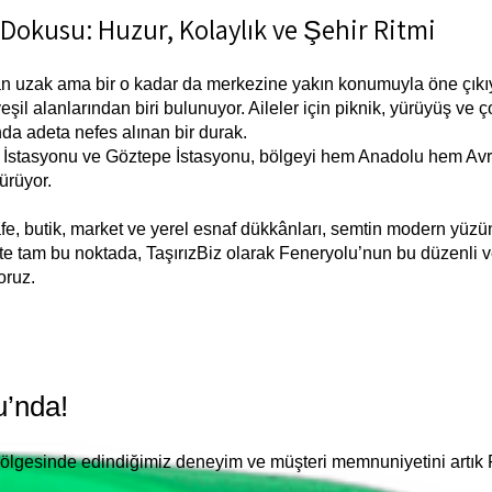
okusu: Huzur, Kolaylık ve Şehir Ritmi
n uzak ama bir o kadar da merkezine yakın konumuyla öne çıkıyor
şil alanlarından biri bulunuyor. Aileler için piknik, yürüyüş ve 
da adeta nefes alınan bir durak.
İstasyonu ve Göztepe İstasyonu, bölgeyi hem Anadolu hem Avru
ürüyor.
, butik, market ve yerel esnaf dükkânları, semtin modern yüzün
te tam bu noktada, TaşırızBiz olarak Feneryolu’nun bu düzenli v
oruz.
u’nda!
 bölgesinde edindiğimiz deneyim ve müşteri memnuniyetini artık