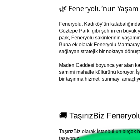
🌿 Feneryolu’nun Yaşam D
Feneryolu, Kadıköy’ün kalabalığında
Göztepe Parkı gibi şehrin en büyük ye
park, Feneryolu sakinlerinin yaşamın
Buna ek olarak Feneryolu Marmaray 
sağlayan stratejik bir noktaya dönüşt
Maden Caddesi boyunca yer alan kafe
samimi mahalle kültürünü koruyor. İş
bir taşınma hizmeti sunmayı amaçlıy
---
🚚 TaşırızBiz Feneryol
TaşırızBiz olarak İstanbul’un birçok
taşıyoruz.