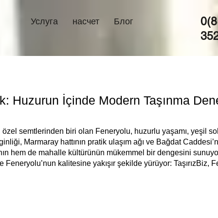
0(8
Услуга
насчет
Блог
35
: Huzurun İçinde Modern Taşınma Deney
 özel semtlerinden biri olan Feneryolu, huzurlu yaşamı, yeşil sok
nginliği, Marmaray hattının pratik ulaşım ağı ve Bağdat Caddesi’
nın hem de mahalle kültürünün mükemmel bir dengesini sunuyo
de Feneryolu’nun kalitesine yakışır şekilde yürüyor: TaşırızBiz,