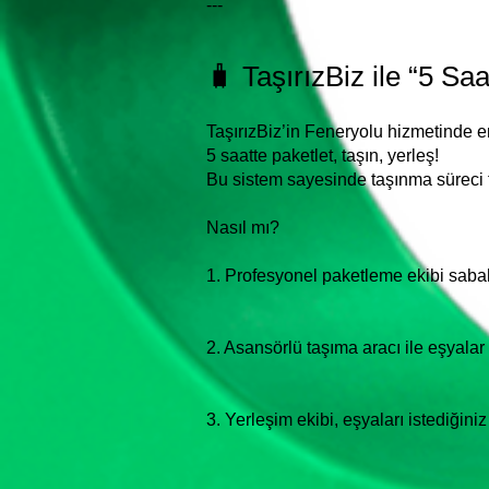
---
🧳 TaşırızBiz ile “5 Saa
TaşırızBiz’in Feneryolu hizmetinde en
5 saatte paketlet, taşın, yerleş!
Bu sistem sayesinde taşınma süreci 
Nasıl mı?
1. Profesyonel paketleme ekibi sabah 
2. Asansörlü taşıma aracı ile eşyalar
3. Yerleşim ekibi, eşyaları istediğiniz