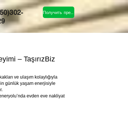
50)302-
Получить предложение
29
imi – TaşırızBiz
akları ve ulaşım kolaylığıyla
nin günlük yaşam enerjisiyle
r.
 Feneryolu’nda evden eve nakliyat