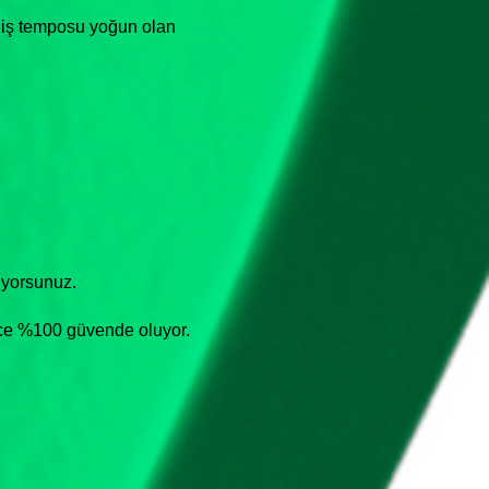
e iş temposu yoğun olan
iyorsunuz.
ince %100 güvende oluyor.