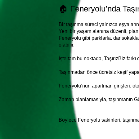
🏠 Feneryolu’nda Taşı
Bir taşınma süreci yalnızca eşyaların
Yeni bir yaşam alanına düzenli, plan
Feneryolu gibi parklarla, dar sokakl
olabilir.
İşte tam bu noktada, TaşırızBiz farkı 
Taşınmadan önce ücretsiz keşif yapar
Feneryolu’nun apartman girişleri, oto
Zaman planlamasıyla, taşınmanın Göz
Böylece Feneryolu sakinleri, taşınma