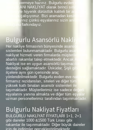
hizmeti vermeye hazırız. Bulgurlu evden eve
nakliyat ANI NAKLİYAT olarak birinci sınıf
kalitesiyle hijyenik dürüstlük kaliteli bir arada da
tutmaya çalışıyoruz. Bizi aramadan kesinlikle
taşınmayınız çünkü eşyalarınız sizin anılarınız
olduğunu farkındayız.
Bulgurlu Asansörlü Nakliyat
Her nakliye firmasının bünyesinde asansör
sistemleri bulunmamaktadır. Bulgurlu asansörlü
nakliyat hizmeti veren firmalarda müşterilerinden
abartılı rakamlar talep etmektedir. Ancak Anı
Nakliyat ise en uygun asansörlü taşımacılık
desteğini sağlamaktadır. Üsküdar, Şişli gibi
ilçelere aynı gün içerisinde araç
yönlendirilmektedir. Bulgurlu evden eve nakliyat
firmamız rezidansları, siteleri ve diğer tüm
yüksek katlı binaları asansör sistemleri ile
taşımaktadır. Müşterilerimiz ise sadece değerli
eşyalarını yanına almakta ve diğer tüm eşyalar
uzman personellerimiz tarafından taşınmaktadır.
Bulgurlu Nakliyat Fiyatları
BULGURLU NAKLİYAT FİYATLARI 1+1, 2+1
gibi daireler 1000 &1500 Türk Lirası gibi
rakamlar ile taşınmaktadır. Diğer büyük daireler
için de indirimler gerçekleştirilmektedir.