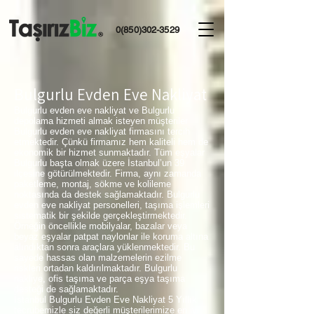
0(850)302-3529
Bulgurlu Evden Eve Nakliyat
Bulgurlu evden eve nakliyat ve Bulgurlu
depolama hizmeti almak isteyen müşteriler
Bulgurlu evden eve nakliyat firmasını tercih
etmektedir. Çünkü firmamız hem kaliteli hem de
ekonomik bir hizmet sunmaktadır. Tüm eşyalar
Bulgurlu başta olmak üzere İstanbul’un 39
ilçesine götürülmektedir. Firma, aynı zamanda
paketleme, montaj, sökme ve kolileme
noktasında da destek sağlamaktadır. Bulgurlu
evden eve nakliyat personelleri, taşıma işlemleri
sistematik bir şekilde gerçekleştirmektedir.
Örneğin öncellikle mobilyalar, bazalar veya
beyaz eşyalar patpat naylonlar ile koruma altına
alındıktan sonra araçlara yüklenmektedir. Bu
sayede hassas olan malzemelerin ezilme
riskleri ortadan kaldırılmaktadır. Bulgurlu
nakliye, ofis taşıma ve parça eşya taşıma
desteği de sağlamaktadır.
İstanbul Bulgurlu Evden Eve Nakliyat 5 Yıllık
tecrübemizle siz değerli müşterilerimize en iyi