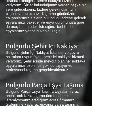
dışında dilediğiniz şehire nakliyat hizmeti
veriyoruz. Sizler bulunduğunuz yerden başka bir
yere gidecekseniz bizlere gerekli olan tüm
bilgileri verebilirsiniz. Taşınma gününüzde
çalışanlarımız sizlerin bulunduğu adrese gelerek
eşyalarınızı paketler ve eşya durumunuza göre
de araç temin eder. İstediğiniz tarihte de
eşyalarınız yerine güvenle ulaşır.
Bulgurlu Şehir İçi Nakliyat
Bulgurlu Şehir İçi Nakliyat İstanbul ve çevre
noktalara uygun fiyatlı şehir içi nakliyat hizmeti
veriyoruz. Şehir içinde mevcut olan her noktaya
eşyalarınızı özenli bir şekilde taşıyor ve
profesyonel taşıma gerçekleştiriyoruz.
Bulgurlu Parça Eşya Taşıma
Bulgurlu Parça Eşya Taşıma Eşyalarınız az
ancak çok fazla taşıma ücreti ödemek
istemiyorsanız aradığınız adres firmamız.
Sizlerin ne kadar az eşyanız varsa taşınma
maliyetinizde bir o kadar düşer. Haftalık
programımıza sizlerin eşyalarını da ekleyerek
en az 1 hafta içerisinde eşyalarınızı parça
olarak dilediğiniz noktaya ulaştırıyoruz. Bulgurlu
buzdolabı taşıma,
Bulgurlu
koltuk taşıma,