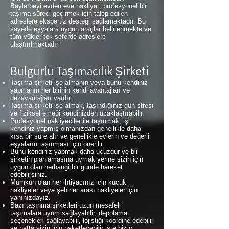
Beylerbeyi evden eve nakliyat, profesyonel bir
taşıma süreci geçirmek için talep edilen
adreslere ekspertiz desteği sağlamaktadır. Bu
sayede eşyalara uygun araçlar belirlenmekte ve
tüm yükler tek seferde adreslere
ulaştırılmaktadır
Bulgurlu Taşımacılık Şirketi
Taşıma şirketi işe almanın veya bunu kendiniz
yapmanın her birinin kendi avantajları ve
dezavantajları vardır.
Taşıma şirketi işe almak, taşındığınız gün stresi
ve fiziksel emeği kendinizden uzaklaştırabilir.
Profesyonel nakliyeciler ile taşınmak, işi
kendiniz yapmış olmanızdan genellikle daha
kısa bir süre alır ve genellikle evlerin ve değerli
eşyaların taşınması için önerilir.
Bunu kendiniz yapmak daha ucuzdur ve bir
şirketin planlamasına uymak yerine sizin için
uygun olan herhangi bir günde hareket
edebilirsiniz.
Mümkün olan her ihtiyacınız için küçük
nakliyeler veya şehirler arası nakliyeler için
yanınızdayız.
Bazı taşınma şirketleri uzun mesafeli
taşımalara uyum sağlayabilir, depolama
seçenekleri sağlayabilir, lojistiği koordine edebilir
ve hatta sizin için paketleyebilir işte biz o