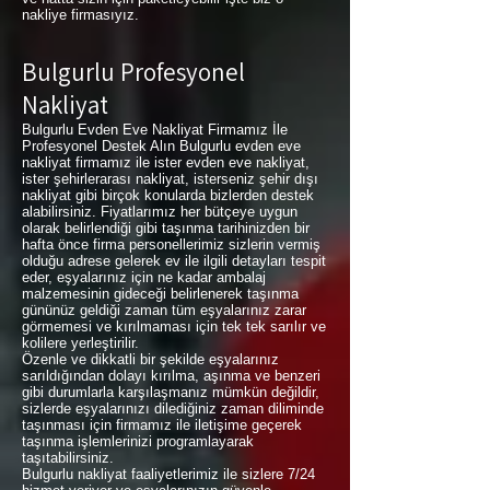
nakliye firmasıyız.
Bulgurlu Profesyonel
Nakliyat
Bulgurlu Evden Eve Nakliyat Firmamız İle
Profesyonel Destek Alın Bulgurlu evden eve
nakliyat firmamız ile ister evden eve nakliyat,
ister şehirlerarası nakliyat, isterseniz şehir dışı
nakliyat gibi birçok konularda bizlerden destek
alabilirsiniz. Fiyatlarımız her bütçeye uygun
olarak belirlendiği gibi taşınma tarihinizden bir
hafta önce firma personellerimiz sizlerin vermiş
olduğu adrese gelerek ev ile ilgili detayları tespit
eder, eşyalarınız için ne kadar ambalaj
malzemesinin gideceği belirlenerek taşınma
gününüz geldiği zaman tüm eşyalarınız zarar
görmemesi ve kırılmaması için tek tek sarılır ve
kolilere yerleştirilir.
Özenle ve dikkatli bir şekilde eşyalarınız
sarıldığından dolayı kırılma, aşınma ve benzeri
gibi durumlarla karşılaşmanız mümkün değildir,
sizlerde eşyalarınızı dilediğiniz zaman diliminde
taşınması için firmamız ile iletişime geçerek
taşınma işlemlerinizi programlayarak
taşıtabilirsiniz.
Bulgurlu nakliyat faaliyetlerimiz ile sizlere 7/24