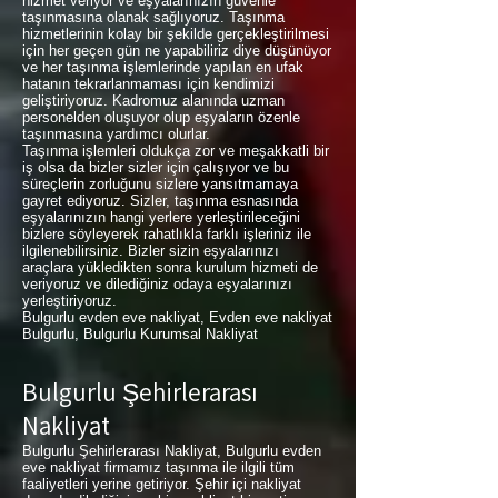
hizmet veriyor ve eşyalarınızın güvenle
taşınmasına olanak sağlıyoruz. Taşınma
hizmetlerinin kolay bir şekilde gerçekleştirilmesi
için her geçen gün ne yapabiliriz diye düşünüyor
ve her taşınma işlemlerinde yapılan en ufak
hatanın tekrarlanmaması için kendimizi
geliştiriyoruz. Kadromuz alanında uzman
personelden oluşuyor olup eşyaların özenle
taşınmasına yardımcı olurlar.
Taşınma işlemleri oldukça zor ve meşakkatli bir
iş olsa da bizler sizler için çalışıyor ve bu
süreçlerin zorluğunu sizlere yansıtmamaya
gayret ediyoruz. Sizler, taşınma esnasında
eşyalarınızın hangi yerlere yerleştirileceğini
bizlere söyleyerek rahatlıkla farklı işleriniz ile
ilgilenebilirsiniz. Bizler sizin eşyalarınızı
araçlara yükledikten sonra kurulum hizmeti de
veriyoruz ve dilediğiniz odaya eşyalarınızı
yerleştiriyoruz.
Bulgurlu evden eve nakliyat, Evden eve nakliyat
Bulgurlu, Bulgurlu Kurumsal Nakliyat
Bulgurlu Şehirlerarası
Nakliyat
Bulgurlu Şehirlerarası Nakliyat, Bulgurlu evden
eve nakliyat firmamız taşınma ile ilgili tüm
faaliyetleri yerine getiriyor. Şehir içi nakliyat