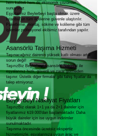
hem kaliteli hem de ekonomik çözümler
sunuyoruz.
Eşyalarınız Beylerbeyi başta olmak üzere
İstanbul’un tüm ilçelerine güvenle ulaştırılır.
Paketleme, montaj, sökme ve kolileme gibi tüm
işlemler profesyonel ekibimiz tarafından yapılır.
---
Asansörlü Taşıma Hizmeti
Taşınacağınız dairenin yüksek katlı olması artık
sorun değil!
TaşırızBiz Beylerbeyi Asansörlü Nakliyat ile
eşyalarınız hızlı, güvenli ve zarar görmeden
taşınır. Üstelik diğer firmalar gibi fahiş fiyatlar da
talep etmiyoruz.
---
Beylerbeyi Nakliyat Fiyatları
TaşırızBiz olarak 1+1 ya da 2+1 daireler için
fiyatlarımız ₺19.000'dan başlamaktadır. Daha
büyük daireler için ise uygun indirimler
sunulmaktadır.
Taşınma öncesinde ücretsiz ekspertiz
hizmetimizle, eşyalarınıza uygun araç ve