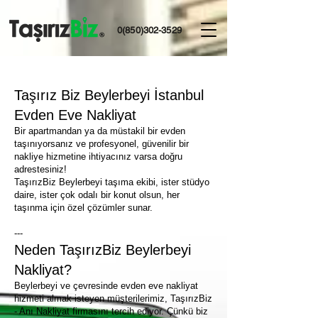
0(850)302-3529
Taşırız Biz Beylerbeyi İstanbul
Evden Eve Nakliyat
Bir apartmandan ya da müstakil bir evden
taşınıyorsanız ve profesyonel, güvenilir bir
nakliye hizmetine ihtiyacınız varsa doğru
adrestesiniz!
TaşırızBiz Beylerbeyi taşıma ekibi, ister stüdyo
daire, ister çok odalı bir konut olsun, her
taşınma için özel çözümler sunar.
---
Neden TaşırızBiz Beylerbeyi
Nakliyat?
Beylerbeyi ve çevresinde evden eve nakliyat
hizmeti almak isteyen müşterilerimiz, TaşırızBiz
- Anı Nakliyat firmasını tercih ediyor. Çünkü biz