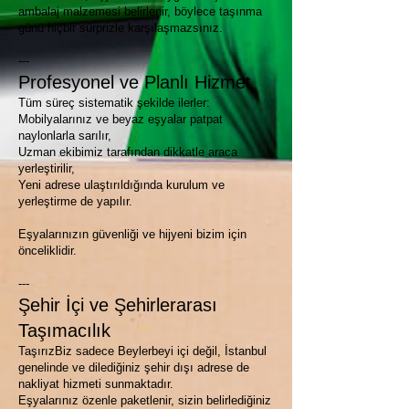
ambalaj malzemesi belirlenir, böylece taşınma
günü hiçbir sürprizle karşılaşmazsınız.
---
Profesyonel ve Planlı Hizmet
Tüm süreç sistematik şekilde ilerler:
Mobilyalarınız ve beyaz eşyalar patpat
naylonlarla sarılır,
Uzman ekibimiz tarafından dikkatle araca
yerleştirilir,
Yeni adrese ulaştırıldığında kurulum ve
yerleştirme de yapılır.
Eşyalarınızın güvenliği ve hijyeni bizim için
önceliklidir.
---
Şehir İçi ve Şehirlerarası
Taşımacılık
TaşırızBiz sadece Beylerbeyi içi değil, İstanbul
genelinde ve dilediğiniz şehir dışı adrese de
nakliyat hizmeti sunmaktadır.
Eşyalarınız özenle paketlenir, sizin belirlediğiniz