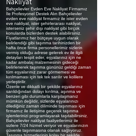
Nakliyat
Bahçelievler Evden Eve Nakliyat Firmamız
İle Profesyonel Destek Alın Bahçelievler
evden eve nakliyat firmamız ile ister evden
eve nakliyat, ister şehirlerarası nakliyat,
isterseniz şehir dışı nakliyat gibi birçok
konularda bizlerden destek alabilirsiniz.
Fiyatlarımız her bütçeye uygun olarak
belirlendiği gibi taşınma tarihinizden bir
hafta önce firma personellerimiz sizlerin
vermiş olduğu adrese gelerek ev ile ilgili
detayları tespit eder, eşyalarınız için ne
kadar ambalaj malzemesinin gideceği
belirlenerek taşınma gününüz geldiği zaman
tüm eşyalarınız zarar görmemesi ve
kırılmaması için tek tek sarılır ve kolilere
yerleştirilir.
Özenle ve dikkatli bir şekilde eşyalarınız
sarıldığından dolayı kırılma, aşınma ve
benzeri gibi durumlarla karşılaşmanız
mümkün değildir, sizlerde eşyalarınızı
dilediğiniz zaman diliminde taşınması için
firmamız ile iletişime geçerek taşınma
işlemlerinizi programlayarak taşıtabilirsiniz.
Bahçelievler nakliyat faaliyetlerimiz ile
sizlere 7/24 hizmet veriyor ve eşyalarınızın
güvenle taşınmasına olanak sağlıyoruz.
Taşınma hizmetlerinin kolay bir şekilde