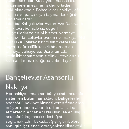
yüklenmektedir. Bu sayede hassas olan
malzemelerin ezilme riskleri ortadan
kaldırılmaktadır. Bahçelievler nakliye, ofis
taşıma ve parça eşya taşıma desteği de
sağlamaktadır.
İstanbul Bahçelievler Evden Eve Nakliyat 5
Yıllık tecrübemizle siz değerli
müşterilerimize en iyi hizmeti vermeye
hazırız. Bahçelievler evden eve nakliyat ANI
NAKLİYAT olarak birinci sınıf kalitesiyle
hijyenik dürüstlük kaliteli bir arada da
tutmaya çalışıyoruz. Bizi aramadan
kesinlikle taşınmayınız çünkü eşyalarınız
sizin anılarınız olduğunu farkındayız.
Bahçelievler Asansörlü
Nakliyat
Her nakliye firmasının bünyesinde asansör
sistemleri bulunmamaktadır. Bahçelievler
asansörlü nakliyat hizmeti veren firmalarda
müşterilerinden abartılı rakamlar talep
etmektedir. Ancak Anı Nakliyat ise en uygun
asansörlü taşımacılık desteğini
sağlamaktadır. Üsküdar, Şişli gibi ilçelere
aynı gün içerisinde araç yönlendirilmektedir.