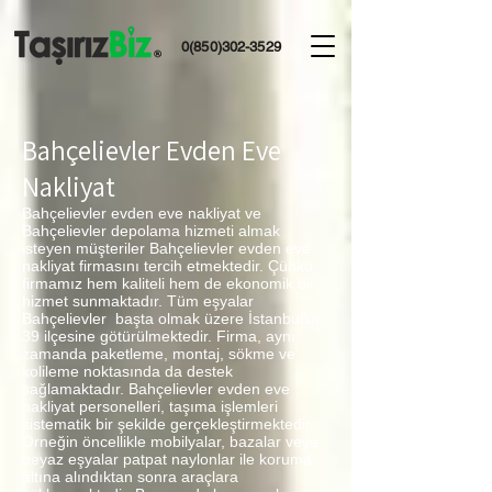
0(850)302-3529
Bahçelievler Evden Eve
Nakliyat
Bahçelievler evden eve nakliyat ve
Bahçelievler depolama hizmeti almak
isteyen müşteriler Bahçelievler evden eve
nakliyat firmasını tercih etmektedir. Çünkü
firmamız hem kaliteli hem de ekonomik bir
hizmet sunmaktadır. Tüm eşyalar
Bahçelievler başta olmak üzere İstanbul’un
39 ilçesine götürülmektedir. Firma, aynı
zamanda paketleme, montaj, sökme ve
kolileme noktasında da destek
sağlamaktadır. Bahçelievler evden eve
nakliyat personelleri, taşıma işlemleri
sistematik bir şekilde gerçekleştirmektedir.
Örneğin öncellikle mobilyalar, bazalar veya
beyaz eşyalar patpat naylonlar ile koruma
altına alındıktan sonra araçlara