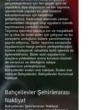
gerçekleştirilmesi için her geçen gün ne
yapabiliriz diye düşünüyor ve her taşınma
işlemlerinde yapılan en ufak hatanın
tekrarlanmaması için kendimizi
geliştiriyoruz. Kadromuz alanında uzman
personelden oluşuyor olup eşyaların özenle
taşınmasına yardımcı olurlar.
Taşınma işlemleri oldukça zor ve meşakkatli
bir iş olsa da bizler sizler için çalışıyor ve bu
süreçlerin zorluğunu sizlere yansıtmamaya
gayret ediyoruz. Sizler, taşınma esnasında
eşyalarınızın hangi yerlere yerleştirileceğini
bizlere söyleyerek rahatlıkla farklı işleriniz ile
ilgilenebilirsiniz. Bizler sizin eşyalarınızı
araçlara yükledikten sonra kurulum hizmeti
de veriyoruz ve dilediğiniz odaya
eşyalarınızı yerleştiriyoruz.
Bahçelievler evden eve nakliyat, Evden eve
nakliyat Bahçelievler, Bahçelievler Kurumsal
Nakliyat
Bahçelievler Şehirlerarası
Nakliyat
Bahçelievler Şehirlerarası Nakliyat,