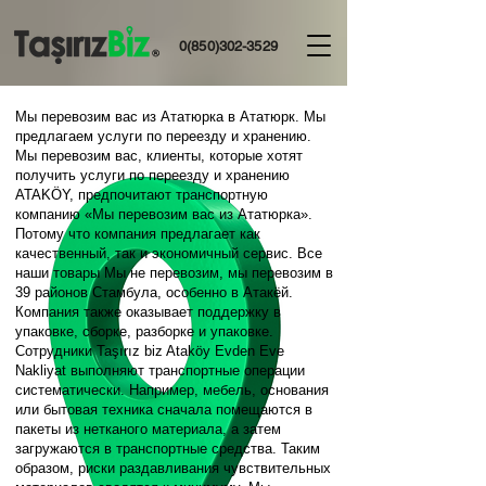
0(850)302-3529
Мы перевозим вас из Ататюрка в Ататюрк. Мы
предлагаем услуги по переезду и хранению.
Мы перевозим вас, клиенты, которые хотят
получить услуги по переезду и хранению
ATAKÖY, предпочитают транспортную
компанию «Мы перевозим вас из Ататюрка».
Потому что компания предлагает как
качественный, так и экономичный сервис. Все
наши товары Мы не перевозим, мы перевозим в
39 районов Стамбула, особенно в Атакёй.
Компания также оказывает поддержку в
упаковке, сборке, разборке и упаковке.
Сотрудники Taşırız biz Ataköy Evden Eve
Nakliyat выполняют транспортные операции
систематически. Например, мебель, основания
или бытовая техника сначала помещаются в
пакеты из нетканого материала, а затем
загружаются в транспортные средства. Таким
образом, риски раздавливания чувствительных