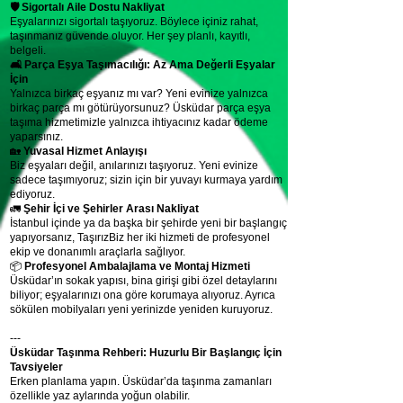
🛡 Sigortalı Aile Dostu Nakliyat
Eşyalarınızı sigortalı taşıyoruz. Böylece içiniz rahat,
taşınmanız güvende oluyor. Her şey planlı, kayıtlı,
belgeli.
🛋 Parça Eşya Taşımacılığı: Az Ama Değerli Eşyalar
İçin
Yalnızca birkaç eşyanız mı var? Yeni evinize yalnızca
birkaç parça mı götürüyorsunuz? Üsküdar parça eşya
taşıma hizmetimizle yalnızca ihtiyacınız kadar ödeme
yaparsınız.
🏡
Yuvasal Hizmet Anlayışı
Biz eşyaları değil, anılarınızı taşıyoruz. Yeni evinize
sadece taşımıyoruz; sizin için bir yuvayı kurmaya yardım
ediyoruz.
🚛
Şehir İçi ve Şehirler Arası Nakliyat
İstanbul içinde ya da başka bir şehirde yeni bir başlangıç
yapıyorsanız, TaşırızBiz her iki hizmeti de profesyonel
ekip ve donanımlı araçlarla sağlıyor.
📦
Profesyonel Ambalajlama ve Montaj Hizmeti
Üsküdar’ın sokak yapısı, bina girişi gibi özel detaylarını
biliyor; eşyalarınızı ona göre korumaya alıyoruz. Ayrıca
sökülen mobilyaları yeni yerinizde yeniden kuruyoruz.
---
Üsküdar Taşınma Rehberi: Huzurlu Bir Başlangıç İçin
Tavsiyeler
Erken planlama yapın. Üsküdar’da taşınma zamanları
özellikle yaz aylarında yoğun olabilir.