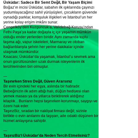
Üsküdar: Sadece Bir Semt Değil, Bir Yaşam Biçimi
Boğaz’ın incisi Üsküdar, sabahın ilk ışıklarında çayınızı
yudumlayacağınız sahil yürüyüşleri, çocukların güvende
oynadığı parklar, komşuluk ilişkileri ve İstanbul’un her
yerine kolay erişim imkânı sunar.
Çengelköy’den Kuzguncuk’a, Validebağ Korusu’ndan
Fethi Paşa’ya kadar doğayla iç içe yaşamın mümkün
olduğu ender yerlerden biridir. Aynı zamanda toplu
taşıma ağı, vapur iskeleleri, Marmaray ve otoban
bağlantılarıyla şehrin her yerine dakikalar içinde
ulaşmak mümkündür.
Kısacası; Üsküdar’da yaşamak, İstanbul’u sevmek ama
onun gürültüsünden uzak durmak isteyenlerin ilk
tercihlerinden biri olmuştur.
---
Taşınırken Stres Değil, Güven Ararsınız
Bir evin içindeki her eşya, aslında bir hatıradır.
Bebeğinizin ilk adım attığı halı, düğün hediyesi olan
yemek masası ya da yıllarca biriktirerek aldığınız
kitaplık... Bunların hepsi taşınırken korunmayı, saygıyı ve
özeni hak eder.
TaşırızBiz, sıradan bir nakliyat firması değil; sizinle
birlikte o evin anılarını da taşıyan, aile odaklı düşünen bir
hizmet anlayışına sahiptir.
---
TaşırızBiz’i Üsküdar'da Neden Tercih Etmelisiniz?