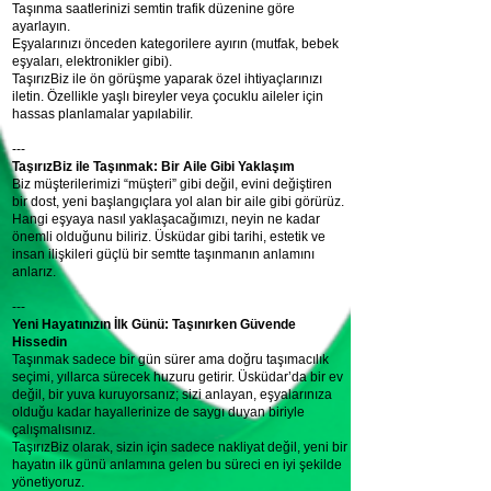
Taşınma saatlerinizi semtin trafik düzenine göre
ayarlayın.
Eşyalarınızı önceden kategorilere ayırın (mutfak, bebek
eşyaları, elektronikler gibi).
TaşırızBiz ile ön görüşme yaparak özel ihtiyaçlarınızı
iletin. Özellikle yaşlı bireyler veya çocuklu aileler için
hassas planlamalar yapılabilir.
---
TaşırızBiz ile Taşınmak: Bir Aile Gibi Yaklaşım
Biz müşterilerimizi “müşteri” gibi değil, evini değiştiren
bir dost, yeni başlangıçlara yol alan bir aile gibi görürüz.
Hangi eşyaya nasıl yaklaşacağımızı, neyin ne kadar
önemli olduğunu biliriz. Üsküdar gibi tarihi, estetik ve
insan ilişkileri güçlü bir semtte taşınmanın anlamını
anlarız.
---
Yeni Hayatınızın İlk Günü: Taşınırken Güvende
Hissedin
Taşınmak sadece bir gün sürer ama doğru taşımacılık
seçimi, yıllarca sürecek huzuru getirir. Üsküdar’da bir ev
değil, bir yuva kuruyorsanız; sizi anlayan, eşyalarınıza
olduğu kadar hayallerinize de saygı duyan biriyle
çalışmalısınız.
TaşırızBiz olarak, sizin için sadece nakliyat değil, yeni bir
hayatın ilk günü anlamına gelen bu süreci en iyi şekilde
yönetiyoruz.