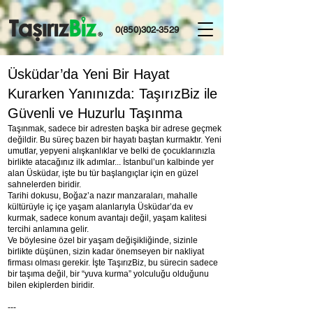
0(850)302-3529
Üsküdar’da Yeni Bir Hayat
Kurarken Yanınızda: TaşırızBiz ile
Güvenli ve Huzurlu Taşınma
Taşınmak, sadece bir adresten başka bir adrese geçmek
değildir. Bu süreç bazen bir hayatı baştan kurmaktır. Yeni
umutlar, yepyeni alışkanlıklar ve belki de çocuklarınızla
birlikte atacağınız ilk adımlar... İstanbul’un kalbinde yer
alan Üsküdar, işte bu tür başlangıçlar için en güzel
sahnelerden biridir.
Tarihi dokusu, Boğaz’a nazır manzaraları, mahalle
kültürüyle iç içe yaşam alanlarıyla Üsküdar’da ev
kurmak, sadece konum avantajı değil, yaşam kalitesi
tercihi anlamına gelir.
Ve böylesine özel bir yaşam değişikliğinde, sizinle
birlikte düşünen, sizin kadar önemseyen bir nakliyat
firması olması gerekir. İşte TaşırızBiz, bu sürecin sadece
bir taşıma değil, bir “yuva kurma” yolculuğu olduğunu
bilen ekiplerden biridir.
---