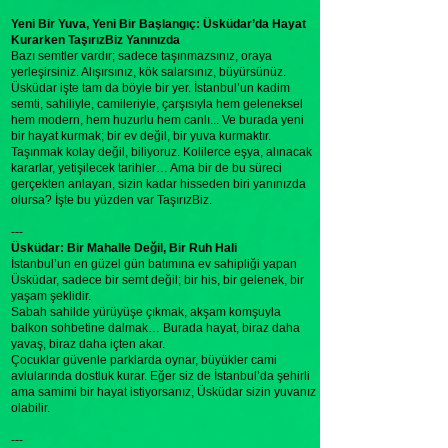
Yeni Bir Yuva, Yeni Bir Başlangıç: Üsküdar’da Hayat
Kurarken TaşırızBiz Yanınızda
Bazı semtler vardır; sadece taşınmazsınız, oraya
yerleşirsiniz. Alışırsınız, kök salarsınız, büyürsünüz.
Üsküdar işte tam da böyle bir yer. İstanbul’un kadim
semti, sahiliyle, camileriyle, çarşısıyla hem geleneksel
hem modern, hem huzurlu hem canlı... Ve burada yeni
bir hayat kurmak; bir ev değil, bir yuva kurmaktır.
Taşınmak kolay değil, biliyoruz. Kolilerce eşya, alınacak
kararlar, yetişilecek tarihler… Ama bir de bu süreci
gerçekten anlayan, sizin kadar hisseden biri yanınızda
olursa? İşte bu yüzden var TaşırızBiz.
---
Üsküdar: Bir Mahalle Değil, Bir Ruh Hali
İstanbul’un en güzel gün batımına ev sahipliği yapan
Üsküdar, sadece bir semt değil; bir his, bir gelenek, bir
yaşam şeklidir.
Sabah sahilde yürüyüşe çıkmak, akşam komşuyla
balkon sohbetine dalmak… Burada hayat, biraz daha
yavaş, biraz daha içten akar.
Çocuklar güvenle parklarda oynar, büyükler cami
avlularında dostluk kurar. Eğer siz de İstanbul’da şehirli
ama samimi bir hayat istiyorsanız, Üsküdar sizin yuvanız
olabilir.
---