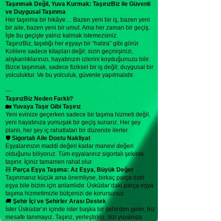
Taşınmak Değil, Yuva Kurmak: TaşırızBiz ile Güvenli
ve Duygusal Taşınma
Her taşınma bir hikâye… Bazen yeni bir iş, bazen yeni
bir aile, bazen yeni bir umut. Ama her zaman bir geçiş.
İşte bu geçişte yalnız kalmak istemezsiniz.
TaşırızBiz, taşıdığı her eşyayı bir “hatıra” gibi görür.
Kolilere sadece kitapları değil; sizin geçmişinizi,
alışkanlıklarınızı, hayatınızın izlerini koyduğunuzu bilir.
Bizce taşınmak, sadece fiziksel bir iş değil; duygusal bir
yolculuktur. Ve bu yolculuk, güvenle yapılmalıdır.
---
TaşırızBiz Neden Farklı?
🏡 Yuvaya Taşır Gibi Taşırız
Yeni evinize geçerken sadece bir taşıma hizmeti değil,
yeni hayatınıza yumuşak bir geçiş sunarız. Her şey
planlı, her şey iç rahatlatan bir düzende ilerler.
🛡
Sigortalı Aile Dostu Nakliyat
Eşyalarınızın maddi değeri kadar manevi değeri
olduğunu biliyoruz. Tüm eşyalarınız sigortalı şekilde
taşınır. İçiniz tamamen rahat olur.
🧸
Parça Eşya Taşıma: Az Eşya, Büyük Değer
Taşınmanız küçük ama önemliyse, birkaç parça özel
eşya bile bizim için anlamlıdır. Üsküdar’daki parça eşya
taşıma hizmetimizle bütçenizi de korursunuz.
🚚
Şehir İçi ve Şehirler Arası Destek
İster Üsküdar’ın içinde ister başka bir şehirden gelin; biz
mesafe tanımayız. Taşırız, yerleştiririz, sizi yuvanıza