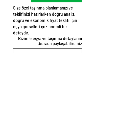
Size özel taşınma planlamanızı ve 
teklifinizi hazırlarken doğru analiz, 
doğru ve ekonomik fiyat teklifi için 
eşya görselleri çok önemli bir 
detaydır. 
Bizimle eşya ve taşınma detaylarını
burada paylaşabilirsiniz.
Yazacağınız detaylar süreci daha 
kolay ve hızlı yönetmemizi 
sağlayacaktır.
Fırsat ve kampanyalardan 
haberdar olmak istiyorum.
Teklif Al