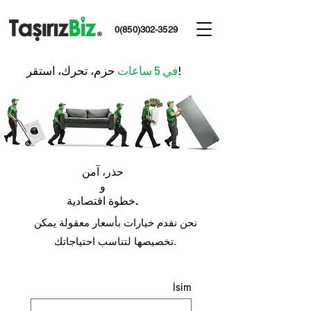
0(850)302-3529
حزم، تحرك، استقر!
في 5 ساعات
حذر، آمن
و
خطوة اقتصادية.
نحن نقدم خيارات بأسعار معقولة يمكن
تخصيصها لتناسب احتياجاتك.
İsim