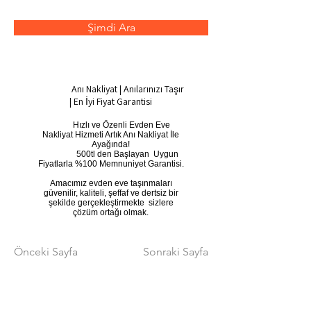
Şimdi Ara
Anı Nakliyat | Anılarınızı Taşır
| En İyi Fiyat Garantisi
​ Hızlı ve Özenli Evden Eve
Nakliyat Hizmeti Artık Anı Nakliyat İle
Ayağında!
500tl den Başlayan Uygun
Fiyatlarla %100 Memnuniyet Garantisi.
Amacımız evden eve taşınmaları
güvenilir, kaliteli, şeffaf ve dertsiz bir
şekilde gerçekleştirmekte sizlere
çözüm ortağı olmak.
Önceki Sayfa
Sonraki Sayfa