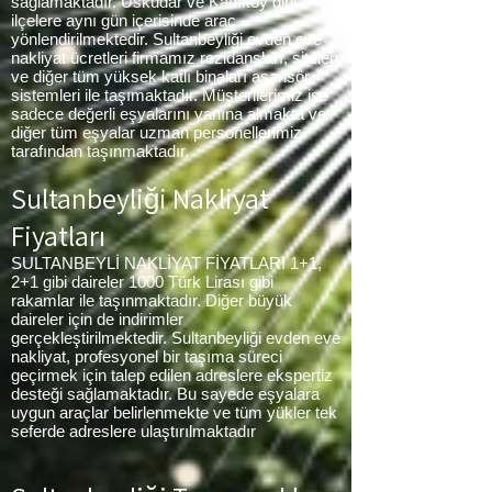
sağlamaktadır. Üsküdar ve Kadıköy gibi
ilçelere aynı gün içerisinde araç
yönlendirilmektedir. Sultanbeyliği evden eve
nakliyat ücretleri firmamız rezidansları, siteleri
ve diğer tüm yüksek katlı binaları asansör
sistemleri ile taşımaktadır. Müşterilerimiz ise
sadece değerli eşyalarını yanına almakta ve
diğer tüm eşyalar uzman personellerimiz
tarafından taşınmaktadır.
Sultanbeyliği
Nakliyat
Fiyatları
SULTANBEYLİ NAKLİYAT FİYATLARI 1+1,
2+1 gibi daireler 1000 Türk Lirası gibi
rakamlar ile taşınmaktadır. Diğer büyük
daireler için de indirimler
gerçekleştirilmektedir. Sultanbeyliği evden eve
nakliyat, profesyonel bir taşıma süreci
geçirmek için talep edilen adreslere ekspertiz
desteği sağlamaktadır. Bu sayede eşyalara
uygun araçlar belirlenmekte ve tüm yükler tek
seferde adreslere ulaştırılmaktadır