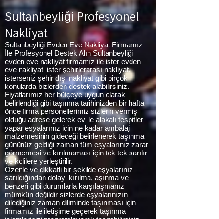
Sultanbeyliği
Profesyonel
Nakliyat
Sultanbeyliği Evden Eve Nakliyat Firmamız
İle Profesyonel Destek Alın Sultanbeyliği
evden eve nakliyat firmamız ile ister evden
eve nakliyat, ister şehirlerarası nakliyat,
isterseniz şehir dışı nakliyat gibi birçok
konularda bizlerden destek alabilirsiniz.
Fiyatlarımız her bütçeye uygun olarak
belirlendiği gibi taşınma tarihinizden bir hafta
önce firma personellerimiz sizlerin vermiş
olduğu adrese gelerek ev ile alakalı tespitler
yapar eşyalarınız için ne kadar ambalaj
malzemesinin gideceği belirlenerek taşınma
gününüz geldiği zaman tüm eşyalarınız zarar
görmemesi ve kırılmaması için tek tek sarılır
ve kolilere yerleştirilir.
Özenle ve dikkatli bir şekilde eşyalarınız
sarıldığından dolayı kırılma, aşınma ve
benzeri gibi durumlarla karşılaşmanız
mümkün değildir sizlerde eşyalarınızın
dilediğiniz zaman diliminde taşınması için
firmamız ile iletişime geçerek taşınma