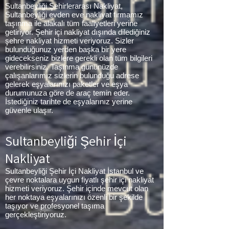
Sultanbeyliği Şehirlerarası Nakliyat,
Sultanbeyliği evden eve nakliyat firmamız
taşınma ile alakalı tüm faaliyetleri yerine
getiriyor. Şehir içi nakliyat dışında dilediğiniz
şehre nakliyat hizmeti veriyoruz. Sizler
bulunduğunuz yerden başka bir yere
gidecekseniz bizlere gerekli olan tüm bilgileri
verebilirsiniz. Taşınma gününüzde
çalışanlarımız sizlerin bulunduğu adrese
gelerek eşyalarınızı paketler ve eşya
durumunuza göre de araç temin eder.
İstediğiniz tarihte de eşyalarınız yerine
güvenle ulaşır.
Sultanbeyliği
Şehir İçi
Nakliyat
Sultanbeyliği Şehir İçi Nakliyat İstanbul ve
çevre noktalara uygun fiyatlı şehir içi nakliyat
hizmeti veriyoruz. Şehir içinde mevcut olan
her noktaya eşyalarınızı özenli bir şekilde
taşıyor ve profesyonel taşıma
gerçekleştiriyoruz.