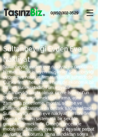
0(850)302-3529
Sultanbeyliği Evden Eve
Nakliyat
Sultanbeyliği evden eve nakliyat ve depolama
hizmeti almak isteyen müşteriler Sultanbeyliği
evden eve nakliyat firmasın tercih etmektedir.
Çünkü firma hem kaliteli hem de ekonomik bir
hizmet sunmaktadır. Tüm eşyalar
Sultanbeyliği başta olmak üzere İstanbul’un
39 ilçesine götürülmektedir. Firma, aynı
zamanda paketleme, montaj, sökme ve
kolileme noktasında da destek sağlamaktadır.
Sultanbeyliği evden eve nakliyat personelleri,
taşıma işlemleri sistematik bir şekilde
gerçekleştirmektedir. Örneğin öncellikle
mobilyalar, bazalar veya beyaz eşyalar patpat
naylonlar ile koruma altına alındıktan sonra