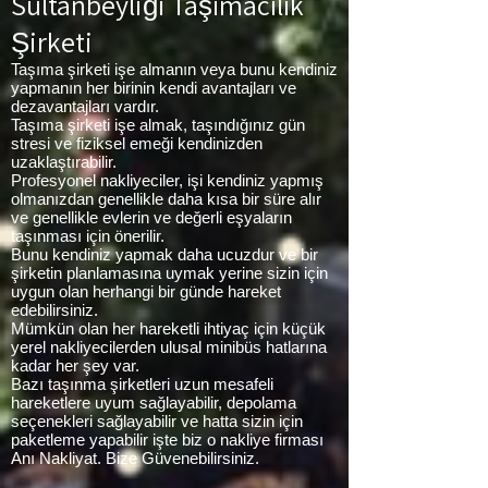
Sultanbeyliği
Taşımacılık
Şirketi
Taşıma şirketi işe almanın veya bunu kendiniz
yapmanın her birinin kendi avantajları ve
dezavantajları vardır.
Taşıma şirketi işe almak, taşındığınız gün
stresi ve fiziksel emeği kendinizden
uzaklaştırabilir.
Profesyonel nakliyeciler, işi kendiniz yapmış
olmanızdan genellikle daha kısa bir süre alır
ve genellikle evlerin ve değerli eşyaların
taşınması için önerilir.
Bunu kendiniz yapmak daha ucuzdur ve bir
şirketin planlamasına uymak yerine sizin için
uygun olan herhangi bir günde hareket
edebilirsiniz.
Mümkün olan her hareketli ihtiyaç için küçük
yerel nakliyecilerden ulusal minibüs hatlarına
kadar her şey var.
Bazı taşınma şirketleri uzun mesafeli
hareketlere uyum sağlayabilir, depolama
seçenekleri sağlayabilir ve hatta sizin için
paketleme yapabilir işte biz o nakliye firması
Anı Nakliyat. Bize Güvenebilirsiniz.