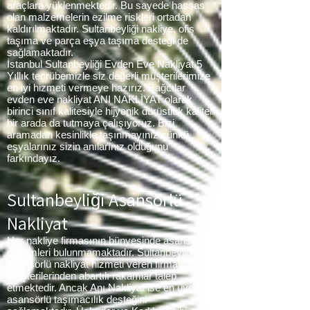
araçlara yüklenmektedir. Bu sayede hassas
olan malzemelerin ezilme riskleri ortadan
kaldırılmaktadır. Sultanbeyliği nakliye, ofis
taşıma ve parça eşya taşıma desteği de
sağlamaktadır.
İstanbul Sultanbeyliği Evden Eve Nakliyat 5
Yıllık tecrübemizle siz değerli müşterilerimize
en iyi hizmeti vermeye hazırız. Bağcılar
evden eve nakliyat ANI NAKLİYAT olarak
birinci sınıf kalitesiyle hijyenik dürüstlük kaliteli
bir arada da tutmaya çalışıyoruz. Bizi
aramadan kesinlikle taşınmayınız çünkü
eşyalarınız sizin anılarınız olduğunu
farkındayız.
Sultanbeyliği
Asansörlü
Nakliyat
Her nakliye firmasının bünyesinde asansör
sistemleri bulunmamaktadır. Sultanbeyliği
asansörlü nakliyat hizmeti veren firmalarda
müşterilerinden abartılı rakamlar talep
etmektedir. Ancak Anı Nakliyat ise en uygun
asansörlü taşımacılık desteğini