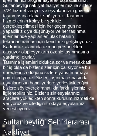
işlemlerinizi programlayarak taşıtabilirsiniz.
Sultanbeyliği nakliyat faaliyetlerimiz ile sizlere
7/24 hizmet veriyor ve eşyalarınızın güvenle
taşınmasına olanak sağlıyoruz. Taşınma
hizmetlerinin kolay bir şekilde
gerçekleştirilmesi için her geçen gün ne
yapabiliriz diye düşünüyor ve her taşınma
işlemlerinde yapılan en ufak hatanın
tekrarlanmaması için kendimizi geliştiriyoruz.
Kadromuz alanında uzman personelden
oluşuyor olup eşyaların özenle taşınmasına
yardımcı olurlar.
Taşınma işlemleri oldukça zor ve meşakkatli
bir iş olsa da bizler sizler için çalışıyor ve bu
süreçlerin zorluğunu sizlere yansıtmamaya
gayret ediyoruz. Sizler, taşınma esnasında
eşyalarınızın hangi yerlere yerleştirileceğini
bizlere söyleyerek rahatlıkla farklı işleriniz ile
ilgilenebilirsiniz. Bizler sizin eşyalarınızı
araçlara yükledikten sonra kurulum hizmeti de
veriyoruz ve dilediğiniz odaya eşyalarınızı
yerleştiriyoruz.
Sultanbeyliği
Şehirlerarası
Nakliyat