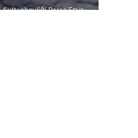
Sultanbeyliği
Parça Eşya
Taşıma
Sultanbeyliği Parça Eşya Taşıma Eşyalarınız
az ancak çok fazla taşıma ücreti ödemek
istemiyorsanız aradığınız adres firmamız.
Sizlerin ne kadar az eşyanız varsa taşınma
maliyetinizde bir o kadar düşer. Haftalık
programımıza sizlerin eşyalarını da ekleyerek
en az 1 hafta içerisinde eşyalarınızı parça
olarak dilediğiniz noktaya
ulaştırıyoruz.
Sultanbeyliği
buzdolabı taşıma,
Sultanbeyliği
koltuk taşıma,
Sultanbeyliği
çamaşır makinası taşıma,
Sultanbeyliği
tablo
taşıma,
Sultanbeyliği
Piyano Taşıma,
Sultanbeyliği
Dolap Taşıma,
Sultanbeyliği
bulaşık makinesi taşıma,
Sultanbeyliği
parça
taşıma, eşya taşıma
Sultanbeyliği
hizmetlerimiz devam etmektedir.
Sultanbeyliği
Sigortalı
Nakliyat