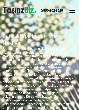
0(850)302-3529
Sancaktepe Evden Eve
Nakliyat
Sancaktepe evden eve nakliyat ve depolama
hizmeti almak isteyen müşteriler Sancaktepe
evden eve nakliyat firmasın tercih etmektedir.
Çünkü firma hem kaliteli hem de ekonomik bir
hizmet sunmaktadır. Tüm eşyalar Sancaktepe
başta olmak üzere İstanbul’un 39 ilçesine
götürülmektedir. Firma, aynı zamanda paketleme,
montaj, sökme ve kolileme noktasında da destek
sağlamaktadır. Küçükçekmece evden eve nakliyat
personelleri, taşıma işlemleri sistematik bir şekilde
gerçekleştirmektedir. Örneğin öncellikle mobilyalar,
bazalar veya beyaz eşyalar patpat naylonlar ile
koruma altına alındıktan sonra araçlara
yüklenmektedir. Bu sayede hassas olan
malzemelerin ezilme riskleri ortadan
kaldırılmaktadır. Sancaktepe nakliye, ofis taşıma
ve parça eşya taşıma desteği de sağlamaktadır.