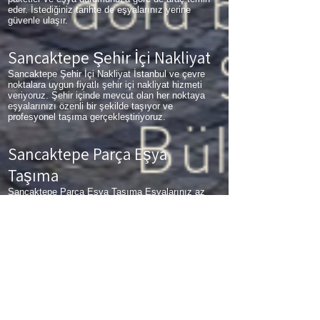
eder. İstediğiniz tarihte de eşyalarınız yerine
güvenle ulaşır.
Sancaktepe Şehir İçi Nakliyat
Sancaktepe Şehir İçi Nakliyat İstanbul ve çevre
noktalara uygun fiyatlı şehir içi nakliyat hizmeti
veriyoruz. Şehir içinde mevcut olan her noktaya
eşyalarınızı özenli bir şekilde taşıyor ve
profesyonel taşıma gerçekleştiriyoruz.
Sancaktepe Parça Eşya
Taşıma
Sancaktepe Parça Eşya Taşıma Eşyalarınız az
ancak çok fazla taşıma ücreti ödemek
istemiyorsanız aradığınız adres firmamız. Sizlerin
ne kadar az eşyanız varsa taşınma maliyetinizde
bir o kadar düşer. Haftalık programımıza sizlerin
eşyalarını da ekleyerek en az 1 hafta içerisinde
eşyalarınızı parça olarak dilediğiniz noktaya
ulaştırıyoruz. Sancaktepe
buzdolabı taşıma,
Sancaktepe
koltuk taşıma,
Sancaktepe
çamaşır
makinası taşıma,
Sancaktepe
tablo taşıma,
Sancaktepe
Piyano Taşıma,
Sancaktepe
Dolap
Taşıma,
Sancaktepe
bulaşık makinesi taşıma,