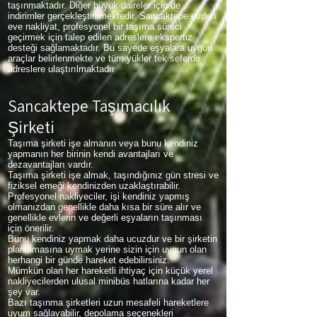
taşınmaktadır. Diğer büyük daireler için de
indirimler gerçekleştirilmektedir. Sancaktepe evden
eve nakliyat, profesyonel bir taşıma süreci
geçirmek için talep edilen adreslere ekspertiz
desteği sağlamaktadır. Bu sayede eşyalara uygun
araçlar belirlenmekte ve tüm yükler tek seferde
adreslere ulaştırılmaktadır
Sancaktepe Taşımacılık
Şirketi
Taşıma şirketi işe almanın veya bunu kendiniz
yapmanın her birinin kendi avantajları ve
dezavantajları vardır.
Taşıma şirketi işe almak, taşındığınız gün stresi ve
fiziksel emeği kendinizden uzaklaştırabilir.
Profesyonel nakliyeciler, işi kendiniz yapmış
olmanızdan genellikle daha kısa bir süre alır ve
genellikle evlerin ve değerli eşyaların taşınması
için önerilir.
Bunu kendiniz yapmak daha ucuzdur ve bir şirketin
planlamasına uymak yerine sizin için uygun olan
herhangi bir günde hareket edebilirsiniz.
Mümkün olan her hareketli ihtiyaç için küçük yerel
nakliyecilerden ulusal minibüs hatlarına kadar her
şey var.
Bazı taşınma şirketleri uzun mesafeli hareketlere
uyum sağlayabilir, depolama seçenekleri