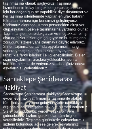
taşınmasına olanak sağlıyoruz. Taşınma
hizmetlerinin kolay bir şekilde gerçekleştirilmesi
için her geçen gün ne yapabiliriz diye düşünüyor ve
her taşınma işlemlerinde yapılan en ufak hatanın
tekrarlanmaması için kendimizi geliştiriyoruz.
Kadromuz alanında uzman personelden oluşuyor
olup eşyaların özenle taşınmasına yardımcı olurlar.
Taşınma işlemleri oldukça zor ve meşakkatli bir iş
olsa da bizler sizler için çalışıyor ve bu süreçlerin
zorluğunu sizlere yansıtmamaya gayret ediyoruz.
Sizler, taşınma esnasında eşyalarınızın hangi
yerlere yerleştirileceğini bizlere söyleyerek
rahatlıkla farklı işleriniz ile ilgilenebilirsiniz. Bizler
sizin eşyalarınızı araçlara yükledikten sonra
kurulum hizmeti de veriyoruz ve dilediğiniz odaya
eşyalarınızı yerleştiriyoruz.
Sancaktepe Şehirlerarası
Nakliyat
Sancaktepe Şehirlerarası Nakliyat, Sancaktepe
evden eve nakliyat firmamız taşınma ile alakalı
tüm faaliyetleri yerine getiriyor. Şehir içi nakliyat
dışında dilediğiniz şehre nakliyat hizmeti veriyoruz.
Sizler bulunduğunuz yerden başka bir yere
gidecekseniz bizlere gerekli olan tüm bilgileri
verebilirsiniz. Taşınma gününüzde çalışanlarımız
sizlerin bulunduğu adrese gelerek eşyalarınızı
paketler ve eşya durumunuza göre de araç temin