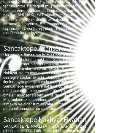
İstanbul Sancaktepe Evden Eve Nakliyat 5 Yıllık
tecrübemizle siz değerli müşterilerimize en iyi
hizmeti vermeye hazırız. Bağcılar evden eve
nakliyat ANI NAKLİYAT olarak birinci sınıf
kalitesiyle hijyenik dürüstlük kaliteli bir arada da
tutmaya çalışıyoruz. Bizi aramadan kesinlikle
taşınmayınız çünkü eşyalarınız sizin anılarınız
olduğunu farkındayız.
Sancaktepe Asansörlü Nakliyat
Her nakliye firmasının bünyesinde asansör
sistemleri bulunmamaktadır. Sancaktepe asansörlü
nakliyat hizmeti veren firmalarda müşterilerinden
abartılı rakamlar talep etmektedir. Ancak Anı
Nakliyat ise en uygun asansörlü taşımacılık
desteğini sağlamaktadır. Üsküdar ve Kadıköy gibi
ilçelere aynı gün içerisinde araç yönlendirilmektedir.
Sancaktepe evden eve nakliyat ücretleri firmamız
rezidansları, siteleri ve diğer tüm yüksek katlı
binaları asansör sistemleri ile taşımaktadır.
Müşterilerimiz ise sadece değerli eşyalarını yanına
almakta ve diğer tüm eşyalar uzman
personellerimiz tarafından taşınmaktadır.
Sancaktepe Nakliyat Fiyatları
SANCAKTEPE NAKLİYAT FİYATLARI 1+1, 2+1
gibi daireler 1000 Türk Lirası gibi rakamlar ile