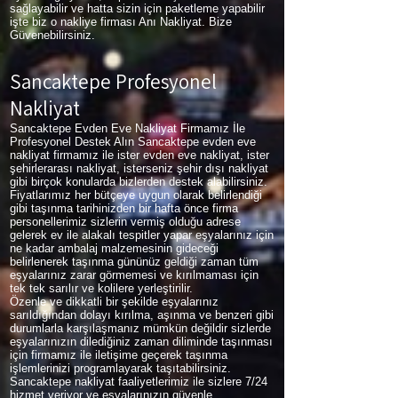
sağlayabilir ve hatta sizin için paketleme yapabilir
işte biz o nakliye firması Anı Nakliyat. Bize
Güvenebilirsiniz.
Sancaktepe Profesyonel
Nakliyat
Sancaktepe Evden Eve Nakliyat Firmamız İle
Profesyonel Destek Alın Sancaktepe evden eve
nakliyat firmamız ile ister evden eve nakliyat, ister
şehirlerarası nakliyat, isterseniz şehir dışı nakliyat
gibi birçok konularda bizlerden destek alabilirsiniz.
Fiyatlarımız her bütçeye uygun olarak belirlendiği
gibi taşınma tarihinizden bir hafta önce firma
personellerimiz sizlerin vermiş olduğu adrese
gelerek ev ile alakalı tespitler yapar eşyalarınız için
ne kadar ambalaj malzemesinin gideceği
belirlenerek taşınma gününüz geldiği zaman tüm
eşyalarınız zarar görmemesi ve kırılmaması için
tek tek sarılır ve kolilere yerleştirilir.
Özenle ve dikkatli bir şekilde eşyalarınız
sarıldığından dolayı kırılma, aşınma ve benzeri gibi
durumlarla karşılaşmanız mümkün değildir sizlerde
eşyalarınızın dilediğiniz zaman diliminde taşınması
için firmamız ile iletişime geçerek taşınma
işlemlerinizi programlayarak taşıtabilirsiniz.
Sancaktepe nakliyat faaliyetlerimiz ile sizlere 7/24
hizmet veriyor ve eşyalarınızın güvenle