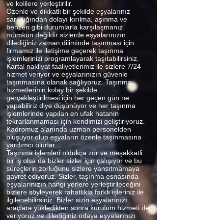
ve kolilere yerleştirilir.
Özenle ve dikkatli bir şekilde eşyalarınız
sarıldığından dolayı kırılma, aşınma ve
benzeri gibi durumlarla karşılaşmanız
mümkün değildir sizlerde eşyalarınızın
dilediğiniz zaman diliminde taşınması için
firmamız ile iletişime geçerek taşınma
işlemlerinizi programlayarak taşıtabilirsiniz.
Kartal nakliyat faaliyetlerimiz ile sizlere 7/24
hizmet veriyor ve eşyalarınızın güvenle
taşınmasına olanak sağlıyoruz. Taşınma
hizmetlerinin kolay bir şekilde
gerçekleştirilmesi için her geçen gün ne
yapabiliriz diye düşünüyor ve her taşınma
işlemlerinde yapılan en ufak hatanın
tekrarlanmaması için kendimizi geliştiriyoruz.
Kadromuz alanında uzman personelden
oluşuyor olup eşyaların özenle taşınmasına
yardımcı olurlar.
Taşınma işlemleri oldukça zor ve meşakkatli
bir iş olsa da bizler sizler için çalışıyor ve bu
süreçlerin zorluğunu sizlere yansıtmamaya
gayret ediyoruz. Sizler, taşınma esnasında
eşyalarınızın hangi yerlere yerleştirileceğini
bizlere söyleyerek rahatlıkla farklı işleriniz ile
ilgilenebilirsiniz. Bizler sizin eşyalarınızı
araçlara yükledikten sonra kurulum hizmeti de
veriyoruz ve dilediğiniz odaya eşyalarınızı