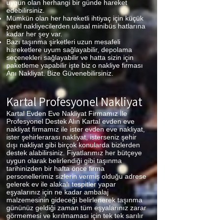
uygun olan herhangi bir günde hareket
edebilirsiniz.
Mümkün olan her hareketli ihtiyaç için küçük
yerel nakliyecilerden ulusal minibüs hatlarına
kadar her şey var.
Bazı taşınma şirketleri uzun mesafeli
hareketlere uyum sağlayabilir, depolama
seçenekleri sağlayabilir ve hatta sizin için
paketleme yapabilir işte biz o nakliye firması
Anı Nakliyat. Bize Güvenebilirsiniz.
Kartal
Profesyonel Nakliyat
Kartal Evden Eve Nakliyat Firmamız İle
Profesyonel Destek Alın Kartal evden eve
nakliyat firmamız ile ister evden eve nakliyat,
ister şehirlerarası nakliyat, isterseniz şehir
dışı nakliyat gibi birçok konularda bizlerden
destek alabilirsiniz. Fiyatlarımız her bütçeye
uygun olarak belirlendiği gibi taşınma
tarihinizden bir hafta önce firma
personellerimiz sizlerin vermiş olduğu adrese
gelerek ev ile alakalı tespitler yapar
eşyalarınız için ne kadar ambalaj
malzemesinin gideceği belirlenerek taşınma
gününüz geldiği zaman tüm eşyalarınız zarar
görmemesi ve kırılmaması için tek tek sarılır