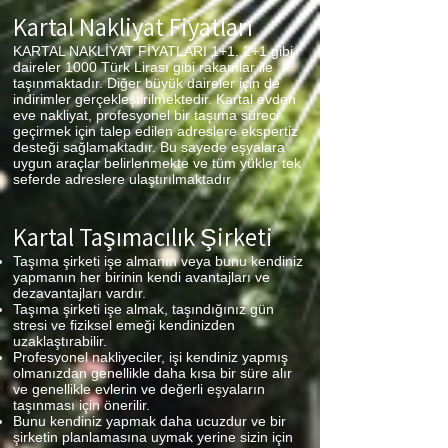
Kartal
Nakliyat Fiyatları
KARTAL NAKLİYAT FİYATLARI 1+1, 2+1 gibi
daireler 1000 Türk Lirası gibi rakamlar ile
taşınmaktadır. Diğer büyük daireler için de
indirimler gerçekleştirilmektedir. Kartal evden
eve nakliyat, profesyonel bir taşıma süreci
geçirmek için talep edilen adreslere ekspertiz
desteği sağlamaktadır. Bu sayede eşyalara
uygun araçlar belirlenmekte ve tüm yükler tek
seferde adreslere ulaştırılmaktadır
Kartal
Taşımacılık Şirketi
Taşıma şirketi işe almanın veya bunu kendiniz
yapmanın her birinin kendi avantajları ve
dezavantajları vardır.
Taşıma şirketi işe almak, taşındığınız gün
stresi ve fiziksel emeği kendinizden
uzaklaştırabilir.
Profesyonel nakliyeciler, işi kendiniz yapmış
olmanızdan genellikle daha kısa bir süre alır
ve genellikle evlerin ve değerli eşyaların
taşınması için önerilir.
Bunu kendiniz yapmak daha ucuzdur ve bir
şirketin planlamasına uymak yerine sizin için