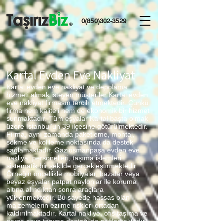
0(850)302-3529
Kartal Evden Eve Nakliyat
Kartal evden eve nakliyat ve depolama
hizmeti almak isteyen müşteriler Kartal evden
eve nakliyat firmasın tercih etmektedir. Çünkü
firma hem kaliteli hem de ekonomik bir hizmet
sunmaktadır. Tüm eşyalar Kartal başta olmak
üzere İstanbul’un 39 ilçesine götürülmektedir.
Firma, aynı zamanda paketleme, montaj,
sökme ve kolileme noktasında da destek
sağlamaktadır. Gaziosmanpaşa evden eve
nakliyat personelleri, taşıma işlemleri
sistematik bir şekilde gerçekleştirmektedir.
Örneğin öncellikle mobilyalar, bazalar veya
beyaz eşyalar patpat naylonlar ile koruma
altına alındıktan sonra araçlara
yüklenmektedir. Bu sayede hassas olan
malzemelerin ezilme riskleri ortadan
kaldırılmaktadır. Kartal nakliye, ofis taşıma ve