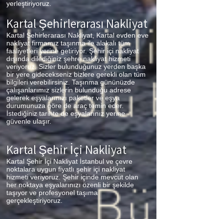
yerleştiriyoruz.
Kartal
Şehirlerarası Nakliyat
Kartal Şehirlerarası Nakliyat, Kartal evden eve
nakliyat firmamız taşınma ile alakalı tüm
faaliyetleri yerine getiriyor. Şehir içi nakliyat
dışında dilediğiniz şehre nakliyat hizmeti
veriyoruz. Sizler bulunduğunuz yerden başka
bir yere gidecekseniz bizlere gerekli olan tüm
bilgileri verebilirsiniz. Taşınma gününüzde
çalışanlarımız sizlerin bulunduğu adrese
gelerek eşyalarınızı paketler ve eşya
durumunuza göre de araç temin eder.
İstediğiniz tarihte de eşyalarınız yerine
güvenle ulaşır.
Kartal
Şehir İçi Nakliyat
Kartal Şehir İçi Nakliyat İstanbul ve çevre
noktalara uygun fiyatlı şehir içi nakliyat
hizmeti veriyoruz. Şehir içinde mevcut olan
her noktaya eşyalarınızı özenli bir şekilde
taşıyor ve profesyonel taşıma
gerçekleştiriyoruz.