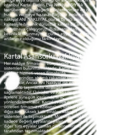
parça eşya taşıma desteği de sağlamaktadır.
İstanbul Kartal Evden Eve Nakliyat 5 Yıllık
tecrübemizle siz değerli müşterilerimize en iyi
hizmeti vermeye hazırız. Bağcılar evden eve
nakliyat ANI NAKLİYAT olarak birinci sınıf
kalitesiyle hijyenik dürüstlük kaliteli bir arada
da tutmaya çalışıyoruz. Bizi aramadan
kesinlikle taşınmayınız çünkü eşyalarınız sizin
anılarınız olduğunu farkındayız.
Kartal
Asansörlü Nakliyat
Her nakliye firmasının bünyesinde asansör
sistemleri bulunmamaktadır. Kartal asansörlü
nakliyat hizmeti veren firmalarda
müşterilerinden abartılı rakamlar talep
etmektedir. Ancak Anı Nakliyat ise en uygun
asansörlü taşımacılık desteğini
sağlamaktadır. Üsküdar ve Kadıköy gibi
ilçelere aynı gün içerisinde araç
yönlendirilmektedir. Kartal evden eve nakliyat
ücretleri firmamız rezidansları, siteleri ve
diğer tüm yüksek katlı binaları asansör
sistemleri ile taşımaktadır. Müşterilerimiz ise
sadece değerli eşyalarını yanına almakta ve
diğer tüm eşyalar uzman personellerimiz
tarafından taşınmaktadır.