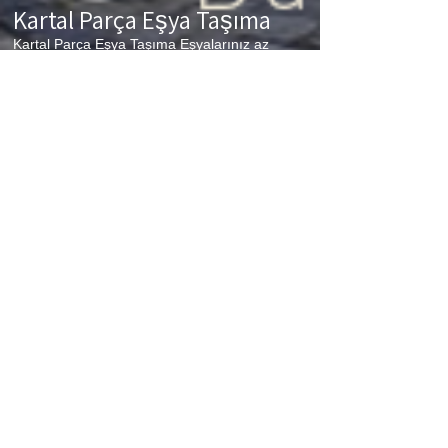
Kartal
Parça Eşya Taşıma
Kartal Parça Eşya Taşıma Eşyalarınız az
ancak çok fazla taşıma ücreti ödemek
istemiyorsanız aradığınız adres firmamız.
Sizlerin ne kadar az eşyanız varsa taşınma
maliyetinizde bir o kadar düşer. Haftalık
programımıza sizlerin eşyalarını da ekleyerek
en az 1 hafta içerisinde eşyalarınızı parça
olarak dilediğiniz noktaya ulaştırıyoruz.
Kartal
buzdolabı taşıma,
Kartal
koltuk taşıma,
Kartal
çamaşır makinası taşıma,
Kartal
tablo taşıma,
Kartal
Piyano Taşıma,
Kartal
Dolap Taşıma,
Kartal
bulaşık makinesi taşıma,
Kartal
parça
taşıma, eşya taşıma
Kartal
hizmetlerimiz
devam etmektedir.
Kartal
Sigortalı Nakliyat
Kartal Sigortalı Nakliyat Taşıma ve nakliye
firması olarak eşyalarınızda meydana
gelebilecek en ufak problemde sizlere
sigortalı hizmet vererek zararınızı
karşılıyoruz. Sizler hiç düşünmeden bizleri
arayarak profesyonel taşıma hizmeti
alabilirsiniz.
Kartal şehir içi evden eve nakliyat fiyatları