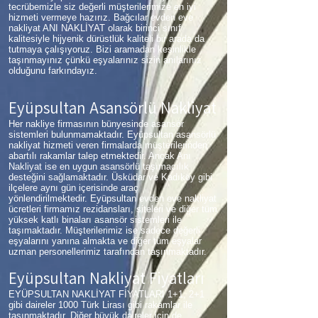
tecrübemizle siz değerli müşterilerimize en iyi
hizmeti vermeye hazırız. Bağcılar evden eve
nakliyat ANI NAKLİYAT olarak birinci sınıf
kalitesiyle hijyenik dürüstlük kaliteli bir arada da
tutmaya çalışıyoruz. Bizi aramadan kesinlikle
taşınmayınız çünkü eşyalarınız sizin anılarınız
olduğunu farkındayız.
Eyüpsultan Asansörlü Nakliyat
Her nakliye firmasının bünyesinde asansör
sistemleri bulunmamaktadır. Eyüpsultan asansörlü
nakliyat hizmeti veren firmalarda müşterilerinden
abartılı rakamlar talep etmektedir. Ancak Anı
Nakliyat ise en uygun asansörlü taşımacılık
desteğini sağlamaktadır. Üsküdar ve Kadıköy gibi
ilçelere aynı gün içerisinde araç
yönlendirilmektedir. Eyüpsultan evden eve nakliyat
ücretleri firmamız rezidansları, siteleri ve diğer tüm
yüksek katlı binaları asansör sistemleri ile
taşımaktadır. Müşterilerimiz ise sadece değerli
eşyalarını yanına almakta ve diğer tüm eşyalar
uzman personellerimiz tarafından taşınmaktadır.
Eyüpsultan Nakliyat Fiyatları
EYÜPSULTAN NAKLİYAT FİYATLARI 1+1, 2+1
gibi daireler 1000 Türk Lirası gibi rakamlar ile
taşınmaktadır. Diğer büyük daireler için de