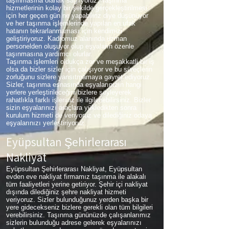
taşınmasına olanak sağlıyoruz. Taşınma
hizmetlerinin kolay bir şekilde gerçekleştirilmesi
için her geçen gün ne yapabiliriz diye düşünüyor
ve her taşınma işlemlerinde yapılan en ufak
hatanın tekrarlanmaması için kendimizi
geliştiriyoruz. Kadromuz alanında uzman
personelden oluşuyor olup eşyaların özenle
taşınmasına yardımcı olurlar.
Taşınma işlemleri oldukça zor ve meşakkatli bir iş
olsa da bizler sizler için çalışıyor ve bu süreçlerin
zorluğunu sizlere yansıtmamaya gayret ediyoruz.
Sizler, taşınma esnasında eşyalarınızın hangi
yerlere yerleştirileceğini bizlere söyleyerek
rahatlıkla farklı işleriniz ile ilgilenebilirsiniz. Bizler
sizin eşyalarınızı araçlara yükledikten sonra
kurulum hizmeti de veriyoruz ve dilediğiniz odaya
eşyalarınızı yerleştiriyoruz.
Eyüpsultan Şehirlerarası
Nakliyat
Eyüpsultan Şehirlerarası Nakliyat, Eyüpsultan
evden eve nakliyat firmamız taşınma ile alakalı
tüm faaliyetleri yerine getiriyor. Şehir içi nakliyat
dışında dilediğiniz şehre nakliyat hizmeti
veriyoruz. Sizler bulunduğunuz yerden başka bir
yere gidecekseniz bizlere gerekli olan tüm bilgileri
verebilirsiniz. Taşınma gününüzde çalışanlarımız
sizlerin bulunduğu adrese gelerek eşyalarınızı