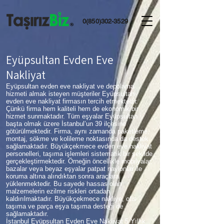
0(850)302-3529
Eyüpsultan Evden Eve
Nakliyat
Eyüpsultan evden eve nakliyat ve depolama
hizmeti almak isteyen müşteriler Eyüpsultan
evden eve nakliyat firmasın tercih etmektedir.
Çünkü firma hem kaliteli hem de ekonomik bir
hizmet sunmaktadır. Tüm eşyalar Eyüpsultan
başta olmak üzere İstanbul’un 39 ilçesine
götürülmektedir. Firma, aynı zamanda paketleme,
montaj, sökme ve kolileme noktasında da destek
sağlamaktadır. Büyükçekmece evden eve nakliyat
personelleri, taşıma işlemleri sistematik bir şekilde
gerçekleştirmektedir. Örneğin öncellikle mobilyalar,
bazalar veya beyaz eşyalar patpat naylonlar ile
koruma altına alındıktan sonra araçlara
yüklenmektedir. Bu sayede hassas olan
malzemelerin ezilme riskleri ortadan
kaldırılmaktadır. Büyükçekmece nakliye, ofis
taşıma ve parça eşya taşıma desteği de
sağlamaktadır.
İstanbul Eyüpsultan Evden Eve Nakliyat 5 Yıllık