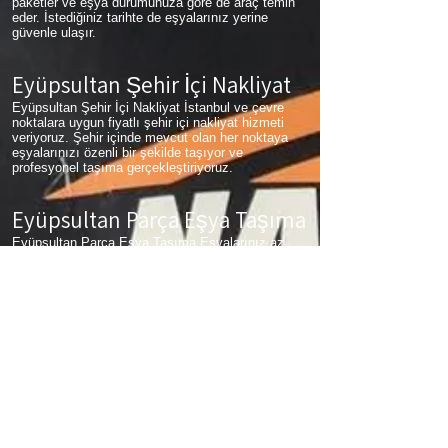
paketler ve eşya durumunuza göre de araç temin
eder. İstediğiniz tarihte de eşyalarınız yerine
güvenle ulaşır.
Eyüpsultan Şehir İçi Nakliyat
Eyüpsultan Şehir İçi Nakliyat İstanbul ve çevre
noktalara uygun fiyatlı şehir içi nakliyat hizmeti
veriyoruz. Şehir içinde mevcut olan her noktaya
eşyalarınızı özenli bir şekilde taşıyor ve
profesyonel taşıma gerçekleştiriyoruz.
Eyüpsultan Parça Eşya Taşıma
Eyüpsultan Parça Eşya Taşıma Eşyalarınız az
ancak çok fazla taşıma ücreti ödemek
istemiyorsanız aradığınız adres firmamız. Sizlerin
ne kadar az eşyanız varsa taşınma maliyetinizde
bir o kadar düşer. Haftalık programımıza sizlerin
eşyalarını da ekleyerek en az 1 hafta içerisinde
eşyalarınızı parça olarak dilediğiniz noktaya
ulaştırıyoruz.
Eyüpsultan
koltuk taşıma,
Eyüpsultan
çamaşır
makinası taşıma,
Eyüpsultan
tablo taşıma,
Eyüpsultan
Piyano Taşıma,
Eyüpsultan
Dolap
Taşıma,
Eyüpsultan
bulaşık makinesi taşıma,
Eyüpsultan
parça taşıma, eşya taşıma
Eyüpsultan
hizmetlerimiz devam etmektedir.