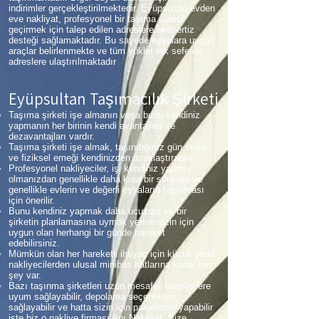
indirimler gerçekleştirilmektedir. Eyüpsultan evden
eve nakliyat, profesyonel bir taşıma süreci
geçirmek için talep edilen adreslere ekspertiz
desteği sağlamaktadır. Bu sayede eşyalara uygun
araçlar belirlenmekte ve tüm yükler tek seferde
adreslere ulaştırılmaktadır
Eyüpsultan Taşımacılık Şirketi
Taşıma şirketi işe almanın veya bunu kendiniz
yapmanın her birinin kendi avantajları ve
dezavantajları vardır.
Taşıma şirketi işe almak, taşındığınız gün stresi
ve fiziksel emeği kendinizden uzaklaştırabilir.
Profesyonel nakliyeciler, işi kendiniz yapmış
olmanızdan genellikle daha kısa bir süre alır ve
genellikle evlerin ve değerli eşyaların taşınması
için önerilir.
Bunu kendiniz yapmak daha ucuzdur ve bir
şirketin planlamasına uymak yerine sizin için
uygun olan herhangi bir günde hareket
edebilirsiniz.
Mümkün olan her hareketli ihtiyaç için küçük yerel
nakliyecilerden ulusal minibüs hatlarına kadar her
şey var.
Bazı taşınma şirketleri uzun mesafeli hareketlere
uyum sağlayabilir, depolama seçenekleri
sağlayabilir ve hatta sizin için paketleme yapabilir
işte biz o nakliye firması Anı Nakliyat. Bize