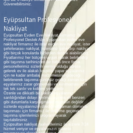
Güvenebilirsiniz.
Eyüpsultan Profesyonel
Nakliyat
Eyüpsultan Evden Eve Nakliyat Firmamız İle
Profesyonel Destek Alın Eyüpsultan evden eve
nakliyat firmamız ile ister evden eve nakliyat, ister
şehirlerarası nakliyat, isterseniz şehir dışı nakliyat
gibi birçok konularda bizlerden destek alabilirsiniz.
Fiyatlarımız her bütçeye uygun olarak belirlendiği
gibi taşınma tarihinizden bir hafta önce firma
personellerimiz sizlerin vermiş olduğu adrese
gelerek ev ile alakalı tespitler yapar eşyalarınız
için ne kadar ambalaj malzemesinin gideceği
belirlenerek taşınma gününüz geldiği zaman tüm
eşyalarınız zarar görmemesi ve kırılmaması için
tek tek sarılır ve kolilere yerleştirilir.
Özenle ve dikkatli bir şekilde eşyalarınız
sarıldığından dolayı kırılma, aşınma ve benzeri
gibi durumlarla karşılaşmanız mümkün değildir
sizlerde eşyalarınızın dilediğiniz zaman diliminde
taşınması için firmamız ile iletişime geçerek
taşınma işlemlerinizi programlayarak
taşıtabilirsiniz.
Eyüpsultan nakliyat faaliyetlerimiz ile sizlere 7/24
hizmet veriyor ve eşyalarınızın güvenle