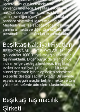
ilçelere aynı gün içerisinde araç
yönlendirilmektedir. Beşiktaş evden eve
nakliyat ücretleri firmamız rezidansları,
siteleri ve diğer tüm yüksek katlı binaları
asansör sistemleri ile taşımaktadır.
Müşterilerimiz ise sadece değerli eşyalarını
yanına almakta ve diğer tüm eşyalar uzman
personellerimiz tarafından taşınmaktadır.
Beşiktaş Nakliyat Fiyatları
BEŞİKTAŞ NAKLİYAT FİYATLARI 1+1, 2+1
gibi daireler 1000 Türk Lirası gibi rakamlar ile
taşınmaktadır. Diğer büyük daireler için de
indirimler gerçekleştirilmektedir. Beşiktaş
evden eve nakliyat, profesyonel bir taşıma
süreci geçirmek için talep edilen adreslere
ekspertiz desteği sağlamaktadır. Bu sayede
eşyalara uygun araçlar belirlenmekte ve tüm
yükler tek seferde adreslere ulaştırılmaktadır
Beşiktaş Taşımacılık
Şirketi