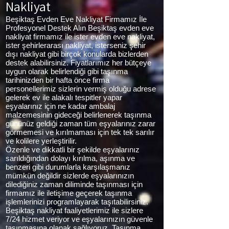
Nakliyat
Beşiktaş Evden Eve Nakliyat Firmamız İle
Profesyonel Destek Alın Beşiktaş evden eve
nakliyat firmamız ile ister evden eve nakliyat,
ister şehirlerarası nakliyat, isterseniz şehir
dışı nakliyat gibi birçok konularda bizlerden
destek alabilirsiniz. Fiyatlarımız her bütçeye
uygun olarak belirlendiği gibi taşınma
tarihinizden bir hafta önce firma
personellerimiz sizlerin vermiş olduğu adrese
gelerek ev ile alakalı tespitler yapar
eşyalarınız için ne kadar ambalaj
malzemesinin gideceği belirlenerek taşınma
gününüz geldiği zaman tüm eşyalarınız zarar
görmemesi ve kırılmaması için tek tek sarılır
ve kolilere yerleştirilir.
Özenle ve dikkatli bir şekilde eşyalarınız
sarıldığından dolayı kırılma, aşınma ve
benzeri gibi durumlarla karşılaşmanız
mümkün değildir sizlerde eşyalarınızın
dilediğiniz zaman diliminde taşınması için
firmamız ile iletişime geçerek taşınma
işlemlerinizi programlayarak taşıtabilirsiniz.
Beşiktaş nakliyat faaliyetlerimiz ile sizlere
7/24 hizmet veriyor ve eşyalarınızın güvenle
taşınmasına olanak sağlıyoruz. Taşınma