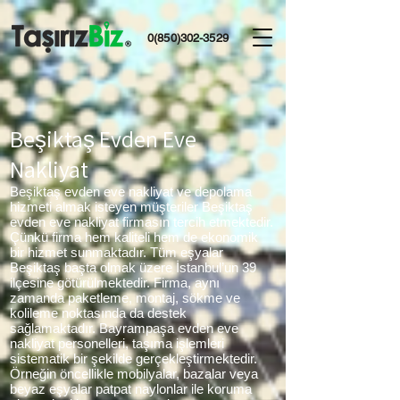
0(850)302-3529
Beşiktaş Evden Eve
Nakliyat
Beşiktaş evden eve nakliyat ve depolama
hizmeti almak isteyen müşteriler Beşiktaş
evden eve nakliyat firmasın tercih etmektedir.
Çünkü firma hem kaliteli hem de ekonomik
bir hizmet sunmaktadır. Tüm eşyalar
Beşiktaş başta olmak üzere İstanbul’un 39
ilçesine götürülmektedir. Firma, aynı
zamanda paketleme, montaj, sökme ve
kolileme noktasında da destek
sağlamaktadır. Bayrampaşa evden eve
nakliyat personelleri, taşıma işlemleri
sistematik bir şekilde gerçekleştirmektedir.
Örneğin öncellikle mobilyalar, bazalar veya
beyaz eşyalar patpat naylonlar ile koruma