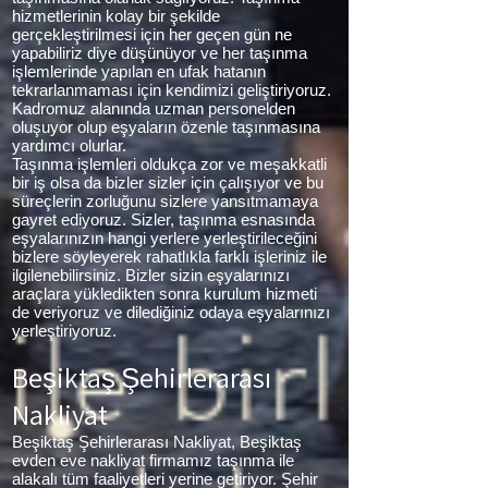
hizmetlerinin kolay bir şekilde
gerçekleştirilmesi için her geçen gün ne
yapabiliriz diye düşünüyor ve her taşınma
işlemlerinde yapılan en ufak hatanın
tekrarlanmaması için kendimizi geliştiriyoruz.
Kadromuz alanında uzman personelden
oluşuyor olup eşyaların özenle taşınmasına
yardımcı olurlar.
Taşınma işlemleri oldukça zor ve meşakkatli
bir iş olsa da bizler sizler için çalışıyor ve bu
süreçlerin zorluğunu sizlere yansıtmamaya
gayret ediyoruz. Sizler, taşınma esnasında
eşyalarınızın hangi yerlere yerleştirileceğini
bizlere söyleyerek rahatlıkla farklı işleriniz ile
ilgilenebilirsiniz. Bizler sizin eşyalarınızı
araçlara yükledikten sonra kurulum hizmeti
de veriyoruz ve dilediğiniz odaya eşyalarınızı
yerleştiriyoruz.
Beşiktaş Şehirlerarası
Nakliyat
Beşiktaş Şehirlerarası Nakliyat, Beşiktaş
evden eve nakliyat firmamız taşınma ile
alakalı tüm faaliyetleri yerine getiriyor. Şehir