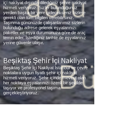
içi nakliyat dışında dilediğiniz şehre nakliyat
hizmeti veriyoruz. Sizler bulunduğunuz
yerden başka bir yere gidecekseniz bizlere
gerekli olan tüm bilgileri verebilirsiniz.
Taşınma gününüzde çalışanlarımız sizlerin
bulunduğu adrese gelerek eşyalarınızı
paketler ve eşya durumunuza göre de araç
temin eder. İstediğiniz tarihte de eşyalarınız
yerine güvenle ulaşır.
Beşiktaş Şehir İçi Nakliyat
Beşiktaş Şehir İçi Nakliyat İstanbul ve çevre
noktalara uygun fiyatlı şehir içi nakliyat
hizmeti veriyoruz. Şehir içinde mevcut olan
her noktaya eşyalarınızı özenli bir şekilde
taşıyor ve profesyonel taşıma
gerçekleştiriyoruz.
Beşiktaş Parça Eşya
Taşıma
Beşiktaş Parça Eşya Taşıma Eşyalarınız az