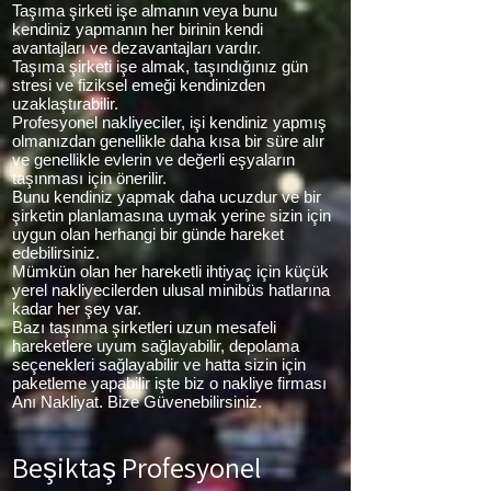
Taşıma şirketi işe almanın veya bunu
kendiniz yapmanın her birinin kendi
avantajları ve dezavantajları vardır.
Taşıma şirketi işe almak, taşındığınız gün
stresi ve fiziksel emeği kendinizden
uzaklaştırabilir.
Profesyonel nakliyeciler, işi kendiniz yapmış
olmanızdan genellikle daha kısa bir süre alır
ve genellikle evlerin ve değerli eşyaların
taşınması için önerilir.
Bunu kendiniz yapmak daha ucuzdur ve bir
şirketin planlamasına uymak yerine sizin için
uygun olan herhangi bir günde hareket
edebilirsiniz.
Mümkün olan her hareketli ihtiyaç için küçük
yerel nakliyecilerden ulusal minibüs hatlarına
kadar her şey var.
Bazı taşınma şirketleri uzun mesafeli
hareketlere uyum sağlayabilir, depolama
seçenekleri sağlayabilir ve hatta sizin için
paketleme yapabilir işte biz o nakliye firması
Anı Nakliyat. Bize Güvenebilirsiniz.
Beşiktaş Profesyonel