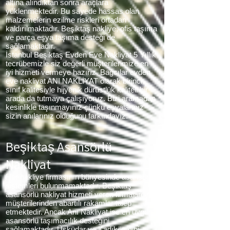
altına alındıktan sonra araçlara
yüklenmektedir. Bu sayede hassas olan
malzemelerin ezilme riskleri ortadan
kaldırılmaktadır. Beşiktaş nakliye, ofis taşıma
ve parça eşya taşıma desteği de
sağlamaktadır.
İstanbul Beşiktaş Evden Eve Nakliyat 5 Yıllık
tecrübemizle siz değerli müşterilerimize en
iyi hizmeti vermeye hazırız. Bağcılar evden
eve nakliyat ANI NAKLİYAT olarak birinci
sınıf kalitesiyle hijyenik dürüstlük kaliteli bir
arada da tutmaya çalışıyoruz. Bizi aramadan
kesinlikle taşınmayınız çünkü eşyalarınız
sizin anılarınız olduğunu farkındayız.
Beşiktaş Asansörlü
Nakliyat
Her nakliye firmasının bünyesinde asansör
sistemleri bulunmamaktadır. Beşiktaş
asansörlü nakliyat hizmeti veren firmalarda
müşterilerinden abartılı rakamlar talep
etmektedir. Ancak Anı Nakliyat ise en uygun
asansörlü taşımacılık desteğini
sağlamaktadır. Üsküdar ve Kadıköy gibi