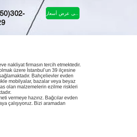
50)302-
احصل على عرض أسعار
29
e nakliyat firmasın tercih etmektedir.
olmak üzere İstanbul’un 39 ilçesine
sağlamaktadır. Bahçelievler evden
likle mobilyalar, bazalar veya beyaz
as olan malzemelerin ezilme riskleri
tadır.
zmeti vermeye hazırız. Bağcılar evden
tmaya çalışıyoruz. Bizi aramadan