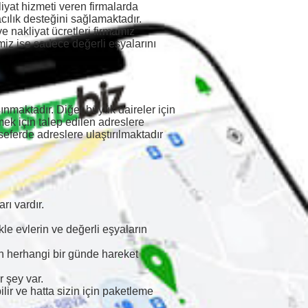
iyat hizmeti veren firmalarda
cılık desteğini sağlamaktadır.
e nakliyat ücretleri firmamız
imiz ise sadece değerli eşyalarını
maktadır. Diğer büyük daireler için
mek için talep edilen adreslere
eferde adreslere ulaştırılmaktadır
rı vardır.
kle evlerin ve değerli eşyaların
n herhangi bir günde hareket
r şey var.
ir ve hatta sizin için paketleme