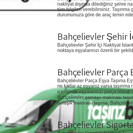
nakliyat dışında dilediğiniz şehre n
tüm bilgileri verebilirsiniz. Taşınm
durumunuza göre de araç temin eder. 
Bahçelievler Şehir İ
Bahçelievler Şehir İçi Nakliyat İstan
noktaya eşyalarınızı özenli bir şekil
Bahçelievler Parça
Bahçelievler Parça Eşya Taşıma Eşya
ne kadar az eşyanız varsa taşınma ma
içerisinde eşyalarınızı parça olarak 
çamaşır makinası taşı
Bahçelievler
bulaşık makinesi taşıma,
Bahçeliev
Bahçelievler Sigorta