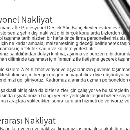
yonel Nakliyat
mamız İle Profesyonel Destek Alın Bahçelievler evden eve nakliy
, isterseniz şehir dışı nakliyat gibi birçok konularda bizlerden dest
bi taşınma tarihinizden bir hafta önce firma personellerimiz siz
ınız için ne kadar ambalaj malzemesinin gideceği belirlenerek t
ası için tek tek sarılır ve kolilere yerleştirilir.
arınız sarıldığından dolayı kırılma, aşınma ve benzeri gibi duru
aman diliminde taşınması için firmamız ile iletişime geçerek taşı
z ile sizlere 7/24 hizmet veriyor ve eşyalarınızın güvenle taşınm
ekleştirilmesi için her geçen gün ne yapabiliriz diye düşünüyor 
endimizi geliştiriyoruz. Kadromuz alanında uzman personelden 
akkatli bir iş olsa da bizler sizler için çalışıyor ve bu süreçle
ında eşyalarınızın hangi yerlere yerleştirileceğini bizlere söyleye
larınızı araçlara yükledikten sonra kurulum hizmeti de veriyoruz ve
erarası Nakliyat
Bağcılar evden eve nakliyat firmamız taşınma ile alakalı tüm faaliy