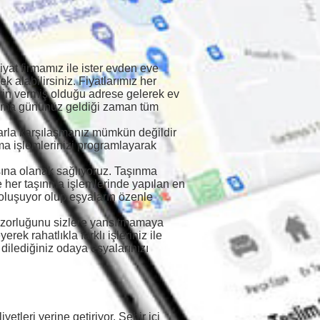
at firmamız ile ister evden eve
ek alabilirsiniz. Fiyatlarımız her
lerin vermiş olduğu adrese gelerek ev
aşınma gününüz geldiği zaman tüm
mlarla karşılaşmanız mümkün değildir
nma işlemlerinizi programlayarak
asına olanak sağlıyoruz. Taşınma
ve her taşınma işlemlerinde yapılan en
oluşuyor olup eşyaların özenle
rin zorluğunu sizlere yansıtmamaya
rek rahatlıkla farklı işleriniz ile
 dilediğiniz odaya eşyalarınızı
etleri yerine getiriyor. Şehir içi