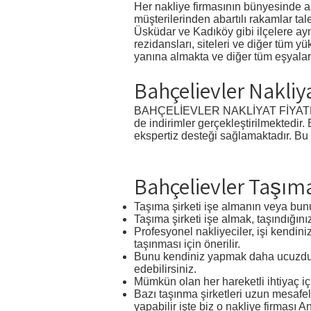
Her nakliye firmasının bünyesinde a
müşterilerinden abartılı rakamlar ta
Üsküdar ve Kadıköy gibi ilçelere ayn
rezidansları, siteleri ve diğer tüm yü
yanına almakta ve diğer tüm eşyalar
Bahçelievler Nakliya
BAHÇELİEVLER NAKLİYAT FİYATLARI 1+
de indirimler gerçekleştirilmektedir.
ekspertiz desteği sağlamaktadır. Bu 
Bahçelievler Taşıma
Taşıma şirketi işe almanın veya bunu
Taşıma şirketi işe almak, taşındığını
Profesyonel nakliyeciler, işi kendini
taşınması için önerilir.
Bunu kendiniz yapmak daha ucuzdur 
edebilirsiniz.
Mümkün olan her hareketli ihtiyaç iç
Bazı taşınma şirketleri uzun mesafel
yapabilir işte biz o nakliye firması A