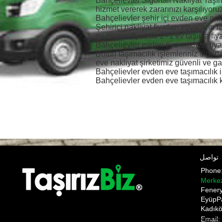
Bahçelievler Sigortalı Nakliyat Taşı
hizmet vererek zararınızı karşılıyoru
Bahçelievler şehir içi evden eve nakli
Şehiriçi nakliyat fiyatları eşyanızı
ev taşıma fiyatı ile 2+1 ev taşıma fiya
Bahçelievler evden eve nakliyat fiyat
Bütün taşımacılık işlemleriniz sigor
eve nakliyat şirketimiz güvenli ve ga
Bahçelievler evden eve taşımacılık i
Bahçelievler evden eve taşımacılık 
تواصل
Phon
Merke
​Fener
EyüpP
Kadıkö
Email:
Pnakliyat fulya nakliyat şişli evden eve nakliyat ANI TAŞIMACILIK ani anı home anı kargo anı nakliyat a