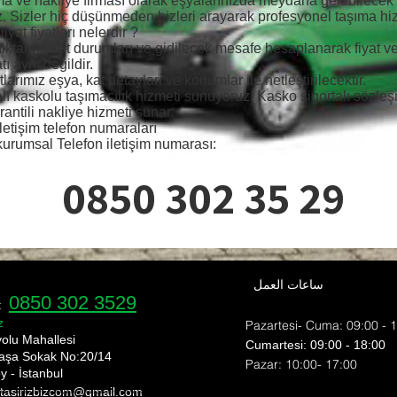
ma ve nakliye firması olarak eşyalarınızda meydana gelebilecek 
z. Sizler hiç düşünmeden bizleri arayarak profesyonel taşıma hizm
yat fiyatları nelerdir ?
n miktarına kat durumları ve gidilecek mesafe hesaplanarak fiyat 
tı aynı değildir.
larımız eşya, kat detayları ve konumlar ile netleştirilecektir.
talı kaskolu taşımacılık hizmeti sunuyoruz. Kasko sigortalı sözl
rantili nakliye hizmeti sunar.
letişim telefon numaraları
kurumsal Telefon iletişim numarası:
0850 302 35 29
ساعات العمل
0850 302 3529
e:
z
Pazartesi- Cuma: 09:00 - 
yolu Mahallesi
​​Cumartesi: 09:00 - 18:00
aşa Sokak No:20/14
​Pazar: 10:00- 17:00
y - İstanbul
 tasirizbizcom
@gmail.com
nı shipping bomonti nakliyat bülent nakliyat ekim nakliyat ev taşıma evden eve nakliyat fiyat eve nakliyat fulya nakliye fulya nakliyeci gayretepe nakliyat gayrettepe nakliyat