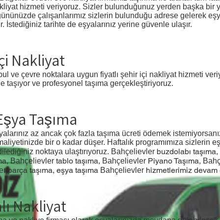
akliyat hizmeti veriyoruz. Sizler bulunduğunuz yerden başka bir 
a gününüzde çalışanlarımız sizlerin bulunduğu adrese gelerek eşy
İstediğiniz tarihte de eşyalarınız yerine güvenle ulaşır.
çi Nakliyat
bul ve çevre noktalara uygun fiyatlı şehir içi nakliyat hizmeti ve
de taşıyor ve profesyonel taşıma gerçekleştiriyoruz.
 Eşya Taşıma
larınız az ancak çok fazla taşıma ücreti ödemek istemiyorsanız 
liyetinizde bir o kadar düşer. Haftalık programımıza sizlerin eş
buzdolabı taşıma,
dilediğiniz noktaya ulaştırıyoruz. Bahçelievler
ma,
tablo taşıma,
Piyano Taşıma,
Bahçelievler
Bahçelievler
Bahç
parça taşıma, eşya taşıma
hizmetlerimiz devam 
ler
Bahçelievler
lı Nakliyat