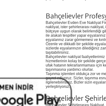
Bahçelievler Profes
Bahçelievler Evden Eve Nakliyat Fir
nakliyat, ister şehirlerarası nakliyat
bütçeye uygun olarak belirlendiği gi
ile alakalı tespitler yapar eşyalar
eşyalarınız zarar görmemesi ve kırılmam
Özenle ve dikkatli bir şekilde eşyal
sizlerde eşyalarınızın dilediğiniz z
taşıtabilirsiniz.
Bahçelievler nakliyat faaliyetlerimi
hizmetlerinin kolay bir şekilde gerç
ufak hatanın tekrarlanmaması için k
taşınmasına yardımcı olurlar.
Taşınma işlemleri oldukça zor ve meş
gayret ediyoruz. Sizler, taşınma esnas
ilgilenebilirsiniz. Bizler sizin eşya
yerleştiriyoruz.
Bahçelievler Şehirl
Bahçelievler Şehirlerarası Nakliyat, 