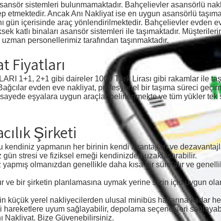
sansör sistemleri bulunmamaktadır. Bahçelievler asansörlü nakl
lep etmektedir. Ancak Anı Nakliyat ise en uygun asansörlü taşıma
ı gün içerisinde araç yönlendirilmektedir. Bahçelievler evden ev
ksek katlı binaları asansör sistemleri ile taşımaktadır. Müşteriler
 uzman personellerimiz tarafından taşınmaktadır.
t Fiyatları
1, 2+1 gibi daireler 1000 Türk Lirası gibi rakamlar ile taşın
 Bağcılar evden eve nakliyat, profesyonel bir taşıma süreci geçir
sayede eşyalara uygun araçlar belirlenmekte ve tüm yükler tek s
cılık Şirketi
 kendiniz yapmanın her birinin kendi avantajları ve dezavantajla
z gün stresi ve fiziksel emeği kendinizden uzaklaştırabilir.
z yapmış olmanızdan genellikle daha kısa bir süre alır ve genelli
ve bir şirketin planlamasına uymak yerine sizin için uygun ola
in küçük yerel nakliyecilerden ulusal minibüs hatlarına kadar he
i hareketlere uyum sağlayabilir, depolama seçenekleri sağlayabil
nı Nakliyat. Bize Güvenebilirsiniz.