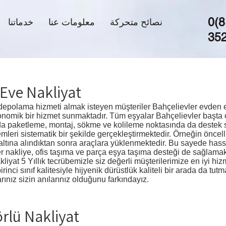
0(8
نصائح متحركة
معلومات عنا
خدماتنا
35
Eve Nakliyat
depolama hizmeti almak isteyen müşteriler Bahçelievler evden ev
nomik bir hizmet sunmaktadır. Tüm eşyalar Bahçelievler başta 
da paketleme, montaj, sökme ve kolileme noktasında da destek 
emleri sistematik bir şekilde gerçekleştirmektedir. Örneğin öncel
 altına alındıktan sonra araçlara yüklenmektedir. Bu sayede hass
er nakliye, ofis taşıma ve parça eşya taşıma desteği de sağlamak
iyat 5 Yıllık tecrübemizle siz değerli müşterilerimize en iyi hi
nci sınıf kalitesiyle hijyenik dürüstlük kaliteli bir arada da tu
ınız sizin anılarınız olduğunu farkındayız.
rlü Nakliyat