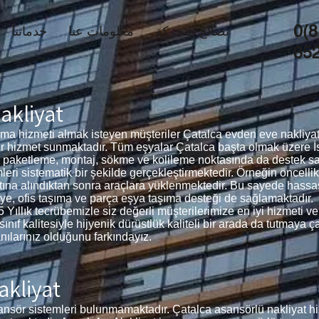
0(8
نصائح متحركة
معلومات عنا
خدماتنا
35
akliyat
ma hizmeti almak isteyen müşteriler Çatalca evden eve nakliyat 
ir hizmet sunmaktadır. Tüm eşyalar Çatalca başta olmak üzere İs
a paketleme, montaj, sökme ve kolileme noktasında da destek
mleri sistematik bir şekilde gerçekleştirmektedir. Örneğin öncell
ltına alındıktan sonra araçlara yüklenmektedir. Bu sayede hassa
iye, ofis taşıma ve parça eşya taşıma desteği de sağlamaktadır.
 Yıllık tecrübemizle siz değerli müşterilerimize en iyi hizmeti 
nıf kalitesiyle hijyenik dürüstlük kaliteli bir arada da tutmaya ç
nılarınız olduğunu farkındayız.
akliyat
ansör sistemleri bulunmamaktadır. Çatalca asansörlü nakliyat hi