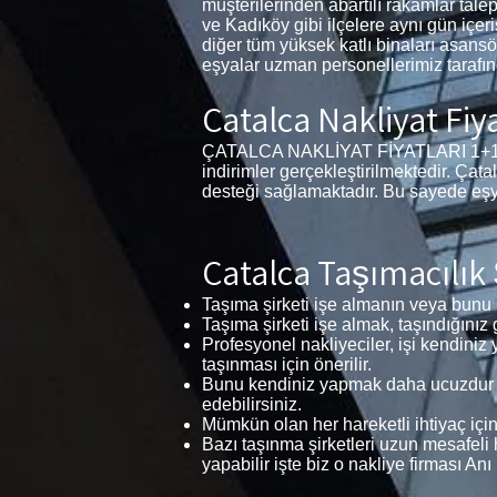
müşterilerinden abartılı rakamlar tal
ve Kadıköy gibi ilçelere aynı gün içeri
diğer tüm yüksek katlı binaları asansö
eşyalar uzman personellerimiz tarafın
Çatalca Nakliyat Fiya
ÇATALCA NAKLİYAT FİYATLARI 1+1, 2+1 
indirimler gerçekleştirilmektedir. Çat
desteği sağlamaktadır. Bu sayede eşya
Çatalca Taşımacılık 
Taşıma şirketi işe almanın veya bunu k
Taşıma şirketi işe almak, taşındığınız 
Profesyonel nakliyeciler, işi kendiniz
taşınması için önerilir.
Bunu kendiniz yapmak daha ucuzdur ve
edebilirsiniz.
Mümkün olan her hareketli ihtiyaç için
Bazı taşınma şirketleri uzun mesafeli
yapabilir işte biz o nakliye firması An