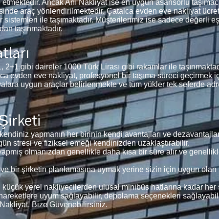
ep etmektedir. Ancak Anı Nakliyat ise en uygun asansörlü taşımac
sinde araç yönlendirilmektedir. Çatalca evden eve nakliyat ücretle
r sistemleri ile taşımaktadır. Müşterilerimiz ise sadece değerli 
dan taşınmaktadır.
tları
gibi daireler 1000 Türk Lirası gibi rakamlar ile taşınmaktadır
alca evden eve nakliyat, profesyonel bir taşıma süreci geçirmek i
lara uygun araçlar belirlenmekte ve tüm yükler tek seferde adre
Şirketi
endiniz yapmanın her birinin kendi avantajları ve dezavantajları
gün stresi ve fiziksel emeği kendinizden uzaklaştırabilir.
 yapmış olmanızdan genellikle daha kısa bir süre alır ve genellikl
 bir şirketin planlamasına uymak yerine sizin için uygun olan
 küçük yerel nakliyecilerden ulusal minibüs hatlarına kadar her 
 hareketlere uyum sağlayabilir, depolama seçenekleri sağlayabili
ı Nakliyat. Bize Güvenebilirsiniz.