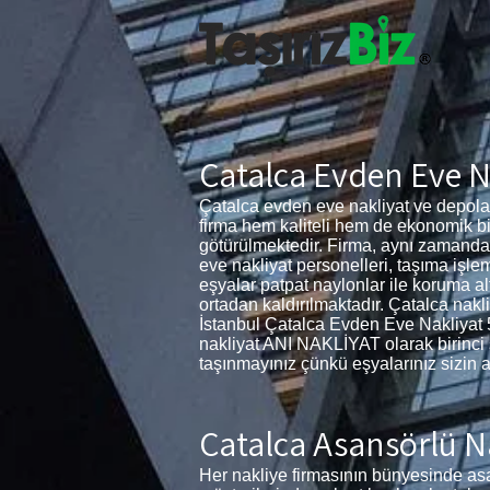
Çatalca Evden Eve N
Çatalca evden eve nakliyat ve depola
firma hem kaliteli hem de ekonomik b
götürülmektedir. Firma, aynı zamand
eve nakliyat personelleri, taşıma işle
eşyalar patpat naylonlar ile koruma a
ortadan kaldırılmaktadır. Çatalca nakl
İstanbul Çatalca Evden Eve Nakliyat 5
nakliyat ANI NAKLİYAT olarak birinci sı
taşınmayınız çünkü eşyalarınız sizin a
Çatalca Asansörlü N
Her nakliye firmasının bünyesinde as