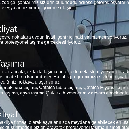
ünüzde çalışanlarımız sizlerin bulunduğu adrese gelerek eşyalar
 de eşyalarınız yerine güvenle ulaşır.
liyat
çevre noktalara uygun fiyatlı şehir içi nakliyat hizmeti veriyoru
 ve profesyonel taşıma gerçekleştiriyoruz.
 Taşıma
 az ancak çok fazla taşıma ücreti ödemek istemiyorsanız aradığ
inizde bir o kadar düşer. Haftalık programımıza sizlerin eşyalar
lediğiniz noktaya ulaştırıyoruz.
r makinası taşıma,
tablo taşıma,
Piyano Taşım
Çatalca
Çatalca
ça taşıma, eşya taşıma
hizmetlerimiz devam etmektedir.
Çatalca
liyat
nakliye firması olarak eşyalarınızda meydana gelebilecek en ufa
r hiç düşünmeden bizleri arayarak profesyonel taşıma hizmeti alabi