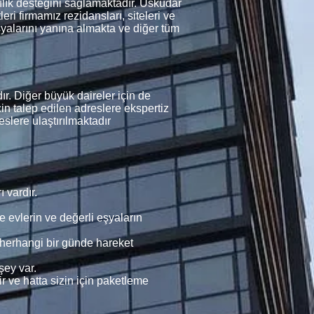
ılık desteğini sağlamaktadır. Üsküdar
ri firmamız rezidansları, siteleri ve
eşyalarını yanına almakta ve diğer tüm
. Diğer büyük daireler için de
çin talep edilen adreslere ekspertiz
slere ulaştırılmaktadır
 vardır.
e evlerin ve değerli eşyaların
 herhangi bir günde hareket
şey var.
r ve hatta sizin için paketleme