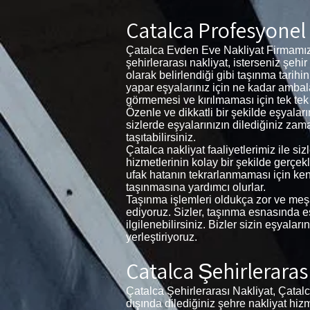
Çatalca Profesyonel
Çatalca Evden Eve Nakliyat Firmamız İ
şehirlerarası nakliyat, isterseniz şehi
olarak belirlendiği gibi taşınma tarihi
yapar eşyalarınız için ne kadar amba
görmemesi ve kırılmaması için tek tek sar
Özenle ve dikkatli bir şekilde eşyalar
sizlerde eşyalarınızın dilediğiniz zam
taşıtabilirsiniz.
Çatalca nakliyat faaliyetlerimiz ile s
hizmetlerinin kolay bir şekilde gerçek
ufak hatanın tekrarlanmaması için ke
taşınmasına yardımcı olurlar.
Taşınma işlemleri oldukça zor ve meşak
ediyoruz. Sizler, taşınma esnasında eşya
ilgilenebilirsiniz. Bizler sizin eşyala
yerleştiriyoruz.
Çatalca Şehirleraras
Çatalca Şehirlerarası Nakliyat, Çatalca
dışında dilediğiniz şehre nakliyat hi