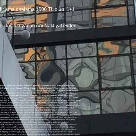
erilir ama ortalama 1500 TL olup 1+1
meli taşıma yapan Anı Nakliyat evden
iones, Alquiler de camiones, Transporte de carga, Transporte de piano, Transporte de paquetes,
ine Transport, dowry Transport, Pickup Transport, Treadmill Transport, Washing Machine Transport,
ılar Sigortalı Nakliyat, Avcılar Transport, Avcılar Home to Home, Transport Prices Avcılar, Home to
джылар На дом, Транспортные цены Авджылар, Транспорт От дома до дома Авджылар, Транспорт
 home delivery mugla home delivery mugla home delivery marmaris home delivery datca home delivery didim home delivery kusadasi home delivery mersin home delivery Aydin home delivery Eskisehir home delivery Kütahya Home Delivery city ​​home delivery home delivery city transportation of goods within the city transportation of goods home delivery besiktas besiktas delivery besiktas home delivery home delivery taxi Taksim Home Delivery home delivery city ​​seat transport city ​​seattransport seat transport seattransport baby shipping babyshipping home delivery baby baby home delivery maslak home delivery home delivery maslak home delivery sariyer home delivery sariyer home delivery zekeriyakoy zekeriyakoy home delivery sariyer home delivery maslak shipping maslak shipping shippingmaslak shipping maslak home delivery Yenikoy home delivery emirgan home delivery uskudar home delivery kadikoy home delivery acibadem home delivery route home delivery umraniye home delivery umraniye home delivery camlica home delivery islands home delivery home delivery suadiye suadiye home delivery Yenikoy Home Delivery Yenikoy home delivery home delivery beylerbeyi home delivery home delivery cengelkoy home delivery atasehir home delivery atasehir Atasehir home delivery atasehir home delivery ataşehirtransport shipping atasehir fashion shipping fashion shipping shipping fashion shipping to suadiye suadiantransport shipping shipping islands shipping shippingislands shipping from home office relocation hill transport top shipping shippingtepe salvation shipping salvationshipping shippingliberation cihangir shipping cihangirtransport transporterhangir cihangir home delivery home delivery cihangir Gultepe Transport Gultepenakliyat home delivery meats home delivery execs home delivery hisar Etiler home delivery akatlar home delivery Ortakoy Home Delivery Idea Home Delivery home delivery sariyerhome delivery bahcekoy home delivery kiyos home delivery arikoy home delivery home delivery arikoy home delivery home delivery tarabya tarabya home delivery home delivery zekeriyakoytransport zekeriyakoy shipping zekeriyakoy seat transport zekeriyaköy piece goods transport Uskumrukoy Transport mackerelkoytransport home delivery uskumrukoy home deliver home delivery home delivery istanbul istanbul home delivery Uskudartransport Uskudarnakliya Uskudarshipping uskudarhome delivery home delivery uskuda runwaytransport shipper find shipping antalya home delivery side shipping side home delivery manavgat shipping manavgat home delivery instant shipping is on the way shipping shipping bitterbademshipping macaroon shipping kosuwaytransport by wayshipping road transport runwayshipping runway shipping shipping macaroon shipping macaroon transport uskudar shippinguskudar shippingistanbul transport harem harem transport seliye shipping shipping falconerstransport falconers shipping shipping falconers shipping sariyer shipping sariyer shippingsariyer shipping mines shippingmines mines transport courier companies shipping goztepe shipping suadiye Fenerbahce Transport fenerbahce shipping transport fenerbahce redsoil shipping shipping redsoil shipping streetbostan shippingcaddebostan streetbostan shipping streetbostan shipping transportation carrier home delivery saree delete home delivery home delivery ankara home delivery izmir home delivery home delivery beykoz they offer home delivery home delivery kavacik