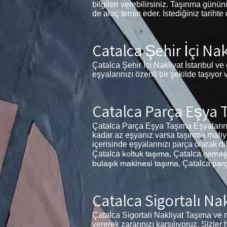
bilgileri verebilirsiniz. Taşınma gün
de araç temin eder. İstediğiniz tarihte
Çatalca Şehir İçi Nak
Çatalca Şehir İçi Nakliyat İstanbul ve 
eşyalarınızı özenli bir şekilde taşıyor
Çatalca Parça Eşya
Çatalca Parça Eşya Taşıma Eşyalarınız
kadar az eşyanız varsa taşınma maliyet
içerisinde eşyalarınızı parça olarak di
koltuk taşıma,
çamaşı
Çatalca
Çatalca
bulaşık makinesi taşıma,
par
Çatalca
Çatalca Sigortalı Nak
Çatalca Sigortalı Nakliyat Taşıma ve 
vererek zararınızı karşılıyoruz. Sizle