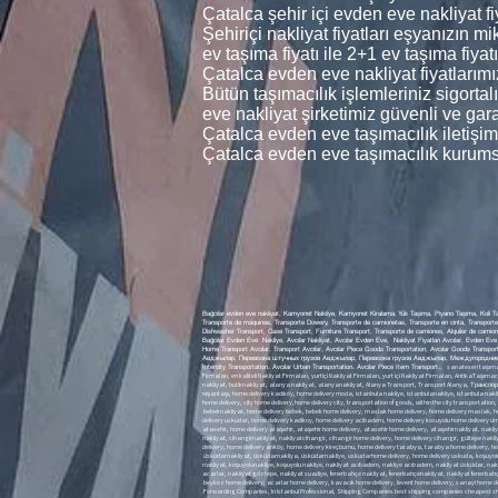
Çatalca şehir içi evden eve nakliyat fiy
Şehiriçi nakliyat fiyatları eşyanızın 
ev taşıma fiyatı ile 2+1 ev taşıma fiyatı
Çatalca evden eve nakliyat fiyatlarımız
Bütün taşımacılık işlemleriniz sigorta
eve nakliyat şirketimiz güvenli ve gara
Çatalca evden eve taşımacılık iletişim
Çatalca evden eve taşımacılık kurumsa
Bağcılar evden eve nakliyat, Kamyonet Nakliye, Kamyonet Kiralama, Yük Taşıma, Piyano Taşıma, Koli T
Transporte de máquinas, Transporte Dowery, Transporte de camionetas, Transporte en cinta, Transporte 
Dishwasher Transport, Case Transport, Furniture Tra, النقل بالشاحنات ، تأجير الشاحنات ، نقل البضائع ، نقل البيانو ، نقل الطرود ، نقل الآلة ، نقل المهور ، النقل لاقط ، نقل المطحنة ، نقل الغسالة ، نقل غسالة الصحون ، نقل الحالة ، نقل الأثاث, , Evden eve nakliyat Bağcılar , Bağcılar Kurumsal Nakliyat,
Bağcılar Evden Eve Nakliye, Avcılar Nakliyat, Avcılar Evden Eve, Nakliyat Fiyatları Avcılar, Evden Eve N
Home Transport Avcılar, Transport Avcılar, Avcılar Piece Goods Transportation, Avcılar Goods Tran
Авджылар, Пе، أسعار النقل Avcılar، من منزل إلى منزل النقل Avcılar، النقل Avcılar، Avcılar قطعة نقل البضائع، Avcılar نقل البضائع، Avcılar
Intercity Transportation، Avcılar Urban Transportation، Avcılar Piece Item Transport،,
sanateseri taşımacılığı, tablo taşımacılığı, tablo nakliyesi, heykel nakliyesi, sanat eseritaşımacılığı sanat eseri nakliyesi, sanateseri nakliyesi, Hijyenik nakliyat, İstanbul İçi Profesyonel Nakliyat, Firmaları Nakliyat Firmaları, İstanbul İçi Profesyonel NakliyatFirmaları, en iyi Nakliyat Firmaları, en ucuz Nakliyat Firmaları, en kaliteli Nakliyat Firmaları, yurtiçi Nakliyat Firmaları, yurt içi Nakliyat Firmaları, AntikaTaşımacılığı, AntikTaşımacılığı, armut nakliye armutnakliye, armut evden eve nakliyat, armut evdeneve nakliyat, armut evden evenakliyat, nakliyat armut evden eve, 