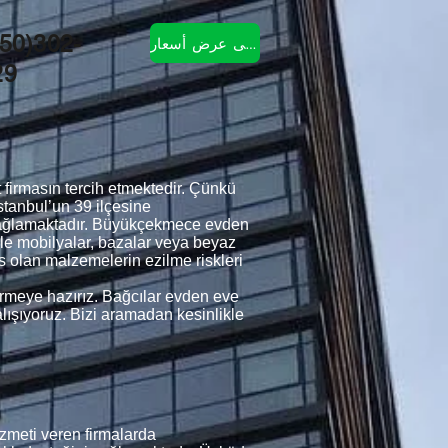
50)302-
احصل على عرض أسعار
29
firmasın tercih etmektedir. Çünkü
tanbul’un 39 ilçesine
 sağlamaktadır. Büyükçekmece evden
ikle mobilyalar, bazalar veya beyaz
s olan malzemelerin ezilme riskleri
vermeye hazırız. Bağcılar evden eve
alışıyoruz. Bizi aramadan kesinlikle
zmeti veren firmalarda