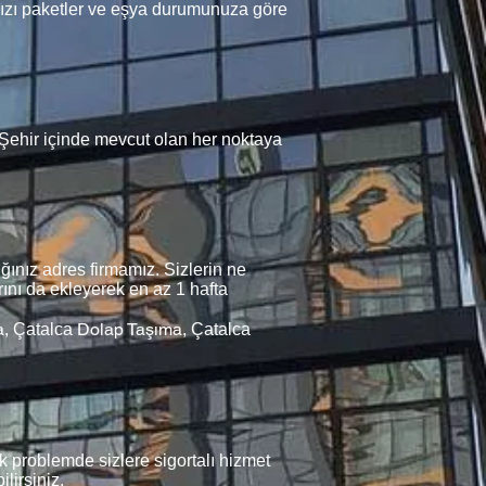
ınızı paketler ve eşya durumunuza göre
z. Şehir içinde mevcut olan her noktaya
ınız adres firmamız. Sizlerin ne
ını da ekleyerek en az 1 hafta
a,
Dolap Taşıma,
Çatalca
Çatalca
k problemde sizlere sigortalı hizmet
lirsiniz.