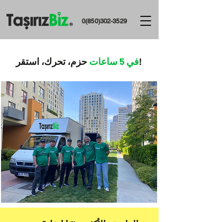
0(850)302-3529
حزم، تحرك، استقر!
في 5 ساعات