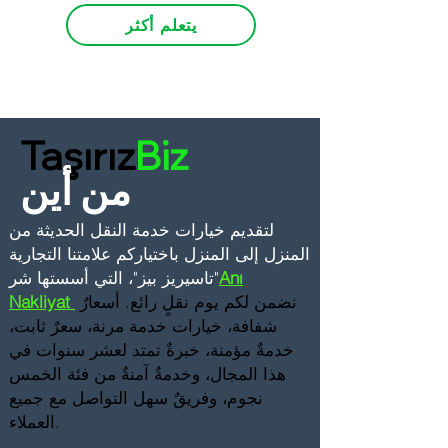
يتعلم أكثر
Taşırız
Biz
من أين
لتقديم خيارات خدمة النقل الحديثة من
المنزل إلى المنزل
باختياركم علامتنا التجارية
Anı
"تاسيريز بيز"، التي أسستها شر
نضمن لكم يوم نقلٍ رائع. أسعارٌ
Nakliyat
شفافة، خيارات خدمة مرنة، سعرٌ ثابت،
خدمةٌ مؤمنة، خبرةٌ تمتد لعشر سنوات في
هذا المجال، وخدمةٌ آمنةٌ من فئة الخمس
نجوم، وفريقٌ سهل التواصل مع جميع
العملاء.