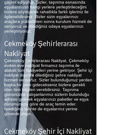
gayret ediyoruz. Sizler, taşınma esnasında
eşyalarınızın hangi yerlere yerleştirileceğini
bizlere söyleyerek rahatlıkla farklı işleriniz ile
ilgilenebilirsiniz. Bizler sizin eşyalarınızı
araçlara yükledikten sonra kurulum hizmeti de
veriyoruz ve dilediğiniz odaya eşyalarınızı
yerleştiriyoruz.
Çekmeköy Şehirlerarası
Nakliyat
Çekmeköy Şehirlerarası Nakliyat, Çekmeköy
evden eve nakliyat firmamız taşınma ile
alakalı tüm faaliyetleri yerine getiriyor. Şehir içi
nakliyat dışında dilediğiniz şehre nakliyat
hizmeti veriyoruz. Sizler bulunduğunuz yerden
başka bir yere gidecekseniz bizlere gerekli
olan tüm bilgileri verebilirsiniz. Taşınma
gününüzde çalışanlarımız sizlerin bulunduğu
adrese gelerek eşyalarınızı paketler ve eşya
durumunuza göre de araç temin eder.
İstediğiniz tarihte de eşyalarınız yerine
güvenle ulaşır.
Çekmeköy Şehir İçi Nakliyat