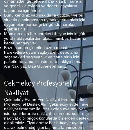
olmanızdan genellikle daha kısa bir süre alır
ve genellikle evlerin ve değerli eşyaların
taşınması için önerilir.
Bunu kendiniz yapmak daha ucuzdur ve bir
şirketin planlamasına uymak yerine sizin için
uygun olan herhangi bir günde hareket
edebilirsiniz.
Mümkün olan her hareketli ihtiyaç için küçük
yerel nakliyecilerden ulusal minibüs hatlarına
kadar her şey var.
Bazı taşınma şirketleri uzun mesafeli
hareketlere uyum sağlayabilir, depolama
seçenekleri sağlayabilir ve hatta sizin için
paketleme yapabilir işte biz o nakliye firması
Anı Nakliyat. Bize Güvenebilirsiniz.
Çekmeköy Profesyonel
Nakliyat
Çekmeköy Evden Eve Nakliyat Firmamız İle
Profesyonel Destek Alın Çekmeköy evden eve
nakliyat firmamız ile ister evden eve nakliyat,
ister şehirlerarası nakliyat, isterseniz şehir dışı
nakliyat gibi birçok konularda bizlerden destek
alabilirsiniz. Fiyatlarımız her bütçeye uygun
olarak belirlendiği gibi taşınma tarihinizden bir