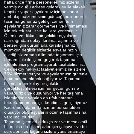
hafta önce firma personellerimiz sizlerin
vermiş olduğu adrese gelerek ev ile alakalı
tespitler yapar eşyalarınız için ne kadar
ambalaj malzemesinin gideceği belirlenerek
taşınma gününüz geldiği zaman tüm
eşyalarınız zarar görmemesi ve kırılmaması
için tek tek sarılır ve kolilere yerleştirilir.
Özenle ve dikkatli bir şekilde eşyalarınız
sarıldığından dolayı kırılma, aşınma ve
benzeri gibi durumlarla karşılaşmanız
mümkün değildir sizlerde eşyalarınızın
dilediğiniz zaman diliminde taşınması için
firmamız ile iletişime geçerek taşınma
işlemlerinizi programlayarak taşıtabilirsiniz.
Çekmeköy nakliyat faaliyetlerimiz ile sizlere
7/24 hizmet veriyor ve eşyalarınızın güvenle
taşınmasına olanak sağlıyoruz. Taşınma
hizmetlerinin kolay bir şekilde
gerçekleştirilmesi için her geçen gün ne
yapabiliriz diye düşünüyor ve her taşınma
işlemlerinde yapılan en ufak hatanın
tekrarlanmaması için kendimizi geliştiriyoruz.
Kadromuz alanında uzman personelden
oluşuyor olup eşyaların özenle taşınmasına
yardımcı olurlar.
Taşınma işlemleri oldukça zor ve meşakkatli
bir iş olsa da bizler sizler için çalışıyor ve bu
süreçlerin zorluğunu sizlere yansıtmamaya