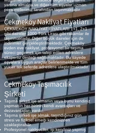
Müşterilerimiz ise sadece değerli eşyalarını
yanına almakta ve diğer tüm eşyalar uzman
personellerimiz tarafından taşınmaktadır.
Çekmeköy Nakliyat Fiyatları
ÇEKMEKÖY NAKLİYAT FİYATLARI 1+1, 2+1
gibi daireler 1000 Türk Lirası gibi rakamlar ile
taşınmaktadır. Diğer büyük daireler için de
indirimler gerçekleştirilmektedir. Çekmeköy
evden eve nakliyat, profesyonel bir taşıma
süreci geçirmek için talep edilen adreslere
ekspertiz desteği sağlamaktadır. Bu sayede
eşyalara uygun araçlar belirlenmekte ve tüm
yükler tek seferde adreslere ulaştırılmaktadır
Çekmeköy Taşımacılık
Şirketi
Taşıma şirketi işe almanın veya bunu kendiniz
yapmanın her birinin kendi avantajları ve
dezavantajları vardır.
Taşıma şirketi işe almak, taşındığınız gün
stresi ve fiziksel emeği kendinizden
uzaklaştırabilir.
Profesyonel nakliyeciler, işi kendiniz yapmış