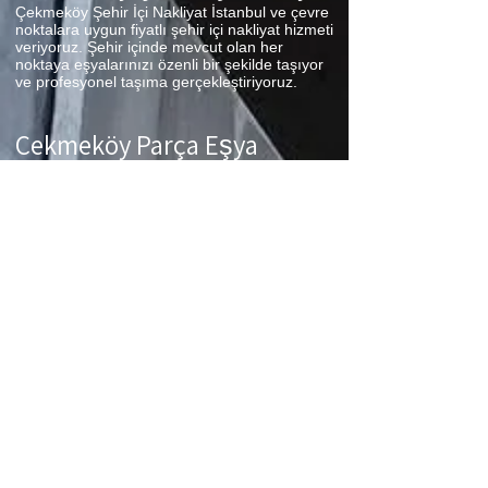
Çekmeköy Şehir İçi Nakliyat İstanbul ve çevre
noktalara uygun fiyatlı şehir içi nakliyat hizmeti
veriyoruz. Şehir içinde mevcut olan her
noktaya eşyalarınızı özenli bir şekilde taşıyor
ve profesyonel taşıma gerçekleştiriyoruz.
Çekmeköy Parça Eşya
Taşıma
Çekmeköy Parça Eşya Taşıma Eşyalarınız az
ancak çok fazla taşıma ücreti ödemek
istemiyorsanız aradığınız adres firmamız.
Sizlerin ne kadar az eşyanız varsa taşınma
maliyetinizde bir o kadar düşer. Haftalık
programımıza sizlerin eşyalarını da ekleyerek
en az 1 hafta içerisinde eşyalarınızı parça
olarak dilediğiniz noktaya ulaştırıyoruz.
Çekmeköy
koltuk taşıma,
Çekmeköy
çamaşır
makinası taşıma,
Çekmeköy
tablo taşıma,
Çekmeköy
Piyano Taşıma,
Çekmeköy
Dolap
Taşıma,
Çekmeköy
bulaşık makinesi taşıma,
Çekmeköy
parça taşıma, eşya taşıma
Çekmeköy
hizmetlerimiz devam etmektedir.