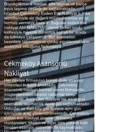
Büyükçekmece nakliye, ofis taşıma ve parça
eşya taşıma desteği de sağlamaktadır.
İstanbul Çekmeköy Evden Eve Nakliyat 5 Yıllık
tecrübemizle siz değerli müşterilerimize en iyi
hizmeti vermeye hazırız. Bağcılar evden eve
nakliyat ANI NAKLİYAT olarak birinci sınıf
kalitesiyle hijyenik dürüstlük kaliteli bir arada
da tutmaya çalışıyoruz. Bizi aramadan
kesinlikle taşınmayınız çünkü eşyalarınız sizin
anılarınız olduğunu farkındayız.
Çekmeköy Asansörlü
Nakliyat
Her nakliye firmasının bünyesinde asansör
sistemleri bulunmamaktadır. Çekmeköy
asansörlü nakliyat hizmeti veren firmalarda
müşterilerinden abartılı rakamlar talep
etmektedir. Ancak Anı Nakliyat ise en uygun
asansörlü taşımacılık desteğini sağlamaktadır.
Üsküdar ve Kadıköy gibi ilçelere aynı gün
içerisinde araç yönlendirilmektedir. Çekmeköy
evden eve nakliyat ücretleri firmamız
rezidansları, siteleri ve diğer tüm yüksek katlı
binaları asansör sistemleri ile taşımaktadır.