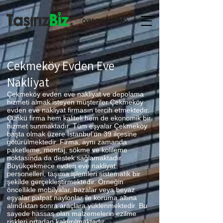
0(850)302-3529
Çekmeköy Evden Eve
Nakliyat
Çekmeköy evden eve nakliyat ve depolama
hizmeti almak isteyen müşteriler Çekmeköy
evden eve nakliyat firmasın tercih etmektedir.
Çünkü firma hem kaliteli hem de ekonomik bir
hizmet sunmaktadır. Tüm eşyalar Çekmeköy
başta olmak üzere İstanbul’un 39 ilçesine
götürülmektedir. Firma, aynı zamanda
paketleme, montaj, sökme ve kolileme
noktasında da destek sağlamaktadır.
Büyükçekmece evden eve nakliyat
personelleri, taşıma işlemleri sistematik bir
şekilde gerçekleştirmektedir. Örneğin
öncellikle mobilyalar, bazalar veya beyaz
eşyalar patpat naylonlar ile koruma altına
alındıktan sonra araçlara yüklenmektedir. Bu
sayede hassas olan malzemelerin ezilme
riskleri ortadan kaldırılmaktadır.