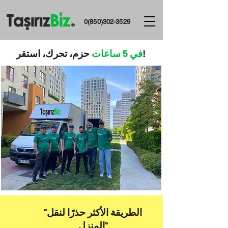
0(850)302-3529
حزم، تحرك، استقر!
في 5 ساعات
''الطريقة الأكثر حذرًا لنقل
المنزل''