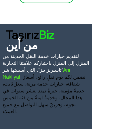
Taşırız
Biz
من أين
لتقديم خيارات خدمة النقل الحديثة من
المنزل إلى المنزل
باختياركم علامتنا التجارية
Anı
"تاسيريز بيز"، التي أسستها شر
نضمن لكم يوم نقلٍ رائع. أسعارٌ
Nakliyat
شفافة، خيارات خدمة مرنة، سعرٌ ثابت،
خدمةٌ مؤمنة، خبرةٌ تمتد لعشر سنوات في
هذا المجال، وخدمةٌ آمنةٌ من فئة الخمس
نجوم، وفريقٌ سهل التواصل مع جميع
العملاء.