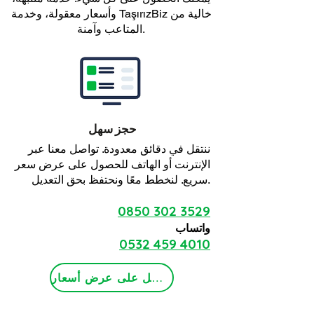
وأسعار معقولة، وخدمة TaşırızBiz خالية من
المتاعب وآمنة.
حجز سهل
ننتقل في دقائق معدودة. تواصل معنا عبر
الإنترنت أو الهاتف للحصول على عرض سعر
سريع. لنخطط معًا ونحتفظ بحق التعديل.
0850 302 3529
واتساب
0532 459 4010
احصل على عرض أسعار