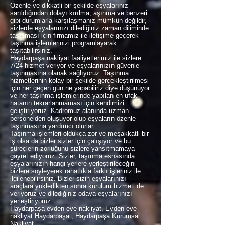
Özenle ve dikkatli bir şekilde eşyalarınız
sarıldığından dolayı kırılma, aşınma ve benzeri
gibi durumlarla karşılaşmanız mümkün değildir,
sizlerde eşyalarınızı dilediğiniz zaman diliminde
taşınması için firmamız ile iletişime geçerek
taşınma işlemlerinizi programlayarak
taşıtabilirsiniz.
Haydarpaşa nakliyat faaliyetlerimiz ile sizlere
7/24 hizmet veriyor ve eşyalarınızın güvenle
taşınmasına olanak sağlıyoruz. Taşınma
hizmetlerinin kolay bir şekilde gerçekleştirilmesi
için her geçen gün ne yapabiliriz diye düşünüyor
ve her taşınma işlemlerinde yapılan en ufak
hatanın tekrarlanmaması için kendimizi
geliştiriyoruz. Kadromuz alanında uzman
personelden oluşuyor olup eşyaların özenle
taşınmasına yardımcı olurlar.
Taşınma işlemleri oldukça zor ve meşakkatli bir
iş olsa da bizler sizler için çalışıyor ve bu
süreçlerin zorluğunu sizlere yansıtmamaya
gayret ediyoruz. Sizler, taşınma esnasında
eşyalarınızın hangi yerlere yerleştirileceğini
bizlere söyleyerek rahatlıkla farklı işleriniz ile
ilgilenebilirsiniz. Bizler sizin eşyalarınızı
araçlara yükledikten sonra kurulum hizmeti de
veriyoruz ve dilediğiniz odaya eşyalarınızı
yerleştiriyoruz.
Haydarpaşa evden eve nakliyat, Evden eve
nakliyat Haydarpaşa , Haydarpaşa Kurumsal
Nakliyat,