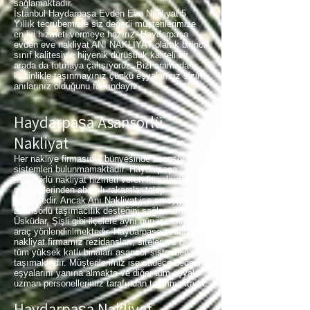
sağlamaktadır.
İstanbul Haydarpaşa Evden Eve Nakliyat 5
Yıllık tecrübemizle siz değerli müşterilerimize
en iyi hizmeti vermeye hazırız. Haydarpaşa
evden eve nakliyat ANI NAKLİYAT olarak birinci
sınıf kalitesiyle hijyenik dürüstlük kaliteli bir
arada da tutmaya çalışıyoruz. Bizi aramadan
kesinlikle taşınmayınız çünkü eşyalarınız sizin
anılarınız olduğunu farkındayız.
Haydarpaşa Asansörlü
Nakliyat
Her nakliye firmasının bünyesinde asansör
sistemleri bulunmamaktadır. Haydarpaşa
asansörlü nakliyat hizmeti veren firmalarda
müşterilerinden abartılı rakamlar talep
etmektedir. Ancak Anı Nakliyat ise en uygun
asansörlü taşımacılık desteğini sağlamaktadır.
Üsküdar, Şişli gibi ilçelere aynı gün içerisinde
araç yönlendirilmektedir. Haydarpaşa evden eve
nakliyat firmamız rezidansları, siteleri ve diğer
tüm yüksek katlı binaları asansör sistemleri ile
taşımaktadır. Müşterilerimiz ise sadece değerli
eşyalarını yanına almakta ve diğer tüm eşyalar
uzman personellerimiz tarafından taşınmaktadır.
Haydarpaşa Nakliyat