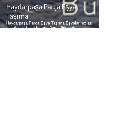
Haydarpaşa Parça Eşya
Taşıma
Haydarpaşa Parça Eşya Taşıma Eşyalarınız az
ancak çok fazla taşıma ücreti ödemek
istemiyorsanız aradığınız adres firmamız.
Sizlerin ne kadar az eşyanız varsa taşınma
maliyetinizde bir o kadar düşer. Haftalık
programımıza sizlerin eşyalarını da ekleyerek
en az 1 hafta içerisinde eşyalarınızı parça
olarak dilediğiniz noktaya ulaştırıyoruz.
Haydarpaşa
buzdolabı taşıma,
Haydarpaşa
koltuk taşıma,
Haydarpaşa
çamaşır makinası
taşıma,
Haydarpaşa
tablo taşıma,
Haydarpaşa
Piyano Taşıma,
Haydarpaşa
Dolap Taşıma,
Haydarpaşa
bulaşık makinesi taşıma,
Haydarpaşa
parça taşıma, eşya taşıma
Haydarpaşa
hizmetlerimiz devam etmektedir.
Haydarpaşa Sigortalı
Nakliyat
Haydarpaşa Sigortalı Nakliyat Taşıma ve
nakliye firması olarak eşyalarınızda meydana
gelebilecek en ufak problemde tercih ederseniz
küçük bir fiyat farkı ile sizlere sigortalı hizmet