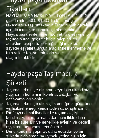
Fiyatları
HAYDARPAŞA NAKLİYAT FİYATLARI 1+1, 2+1
gibi daireler 1000 &1500 Türk Lirası gibi
rakamlar ile taşınmaktadır. Diğer büyük daireler
için de indirimler gerçekleştirilmektedir.
Haydarpaşa evden eve nakliyat, profesyonel bir
taşıma süreci geçirmek için talep edilen
adreslere ekspertiz desteği sağlamaktadır. Bu
sayede eşyalara uygun araçlar belirlenmekte ve
tüm yükler tek seferde adreslere
ulaştırılmaktadır
Haydarpaşa Taşımacılık
Şirketi
Taşıma şirketi işe almanın veya bunu kendiniz
yapmanın her birinin kendi avantajları ve
dezavantajları vardır.
Taşıma şirketi işe almak, taşındığınız gün stresi
ve fiziksel emeği kendinizden uzaklaştırabilir.
Profesyonel nakliyeciler ile taşınmak, işi
kendiniz yapmış olmanızdan genellikle daha
kısa bir süre alır ve genellikle evlerin ve değerli
eşyaların taşınması için önerilir.
Bunu kendiniz yapmak daha ucuzdur ve bir
şirketin planlamasına uymak yerine sizin için