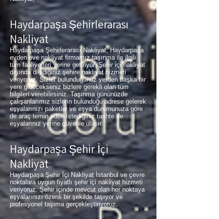
Haydarpaşa Şehirlerarası
Nakliyat
Haydarpaşa Şehirlerarası Nakliyat, Haydarpaşa
evden eve nakliyat firmamız taşınma ile ilgili
tüm faaliyetleri yerine getiriyor. Şehir içi nakliyat
dışında dilediğiniz şehire nakliyat hizmeti
veriyoruz. Sizler bulunduğunuz yerden başka bir
yere gidecekseniz bizlere gerekli olan tüm
bilgileri verebilirsiniz. Taşınma gününüzde
çalışanlarımız sizlerin bulunduğu adrese gelerek
eşyalarınızı paketler ve eşya durumunuza göre
de araç temin eder. İstediğiniz tarihte de
eşyalarınız yerine güvenle ulaşır.
Haydarpaşa Şehir İçi
Nakliyat
Haydarpaşa Şehir İçi Nakliyat İstanbul ve çevre
noktalara uygun fiyatlı şehir içi nakliyat hizmeti
veriyoruz. Şehir içinde mevcut olan her noktaya
eşyalarınızı özenli bir şekilde taşıyor ve
profesyonel taşıma gerçekleştiriyoruz.