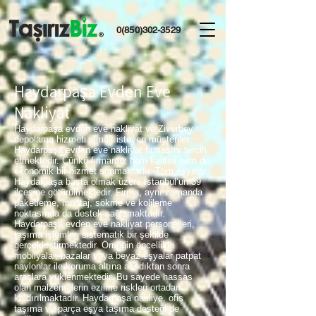
0(850)302-3529
Haydarpaşa Evden Eve
Nakliyat
Haydarpaşa evden eve nakliyat ve Ziverbey
depolama hizmeti almak isteyen müşteriler
Haydarpaşa evden eve nakliyat firmasını tercih
etmektedir. Çünkü firmamız hem kaliteli hem de
ekonomik bir hizmet sunmaktadır. Tüm eşyalar
Haydarpaşa başta olmak üzere İstanbul’un 39
ilçesine götürülmektedir. Firma, aynı zamanda
paketleme, montaj, sökme ve kolileme
noktasında da destek sağlamaktadır.
Haydarpaşa evden eve nakliyat personelleri,
taşıma işlemleri sistematik bir şekilde
gerçekleştirmektedir. Örneğin öncellikle
mobilyalar, bazalar veya beyaz eşyalar patpat
naylonlar ile koruma altına alındıktan sonra
araçlara yüklenmektedir. Bu sayede hassas
olan malzemelerin ezilme riskleri ortadan
kaldırılmaktadır. Haydarpaşa nakliye, ofis
taşıma ve parça eşya taşıma desteği de