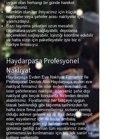
uygun olan herhangi bir günde hareket
edebilirsiniz.
Mümkün olan her ihtiyacınız için küçük
nakliyeler veya şehirler arası nakliyeler için
yanınızdayız.
Bazı taşınma şirketleri uzun mesafeli
taşımalara uyum sağlayabilir, depolama
seçenekleri sağlayabilir, lojistiği koordine edebilir
ve hatta sizin için paketleyebilir işte biz o
nakliye firmasıyız.
Haydarpaşa Profesyonel
Nakliyat
Haydarpaşa Evden Eve Nakliyat Firmamız İle
Profesyonel Destek Alın Haydarpaşa evden eve
nakliyat firmamız ile ister evden eve nakliyat,
ister şehirlerarası nakliyat, isterseniz şehir dışı
nakliyat gibi birçok konularda bizlerden destek
alabilirsiniz. Fiyatlarımız her bütçeye uygun
olarak belirlendiği gibi taşınma tarihinizden bir
hafta önce firma personellerimiz sizlerin vermiş
olduğu adrese gelerek ev ile ilgili detayları tespit
eder, eşyalarınız için ne kadar ambalaj
malzemesinin gideceği belirlenerek taşınma
gününüz geldiği zaman tüm eşyalarınız zarar
görmemesi ve kırılmaması için tek tek sarılır ve
kolilere yerleştirilir.