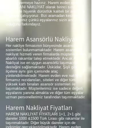
hizmeti vermeye hazırız. Harem evden eve
nakliyat ANI NAKLİYAT olarak birinci sınıf
kalitesiyle hijyenik dürüstlük kaliteli bir arada da
tutmaya çalışıyoruz. Bizi aramadan kesinlikle
taşınmayınız çünkü eşyalarınız sizin anılarınız
olduğunu farkındayız.
Harem Asansörlü Nakliyat
Her nakliye firmasının bünyesinde asansör
sistemleri bulunmamaktadır. Harem asansörlü
nakliyat hizmeti veren firmalarda müşterilerinden
abartılı rakamlar talep etmektedir. Ancak Anı
Nakliyat ise en uygun asansörlü taşımacılık
desteğini sağlamaktadır. Üsküdar, Şişli gibi
ilçelere aynı gün içerisinde araç
yönlendirilmektedir. Harem evden eve nakliyat
firmamız rezidansları, siteleri ve diğer tüm
yüksek katlı binaları asansör sistemleri ile
taşımaktadır. Müşterilerimiz ise sadece değerli
eşyalarını yanına almakta ve diğer tüm eşyalar
uzman personellerimiz tarafından taşınmaktadır.
Harem Nakliyat Fiyatları
HAREM NAKLİYAT FİYATLARI 1+1, 2+1 gibi
daireler 1000 &1500 Türk Lirası gibi rakamlar ile
taşınmaktadır. Diğer büyük daireler için de
indirimler gerçekleştirilmektedir. Harem evden