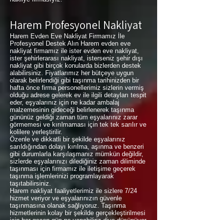
Harem Profesyonel Nakliyat
Harem Evden Eve Nakliyat Firmamız İle
Profesyonel Destek Alın Harem evden eve
nakliyat firmamız ile ister evden eve nakliyat,
ister şehirlerarası nakliyat, isterseniz şehir dışı
nakliyat gibi birçok konularda bizlerden destek
alabilirsiniz. Fiyatlarımız her bütçeye uygun
olarak belirlendiği gibi taşınma tarihinizden bir
hafta önce firma personellerimiz sizlerin vermiş
olduğu adrese gelerek ev ile ilgili detayları tespit
eder, eşyalarınız için ne kadar ambalaj
malzemesinin gideceği belirlenerek taşınma
gününüz geldiği zaman tüm eşyalarınız zarar
görmemesi ve kırılmaması için tek tek sarılır ve
kolilere yerleştirilir.
Özenle ve dikkatli bir şekilde eşyalarınız
sarıldığından dolayı kırılma, aşınma ve benzeri
gibi durumlarla karşılaşmanız mümkün değildir,
sizlerde eşyalarınızı dilediğiniz zaman diliminde
taşınması için firmamız ile iletişime geçerek
taşınma işlemlerinizi programlayarak
taşıtabilirsiniz.
Harem nakliyat faaliyetlerimiz ile sizlere 7/24
hizmet veriyor ve eşyalarınızın güvenle
taşınmasına olanak sağlıyoruz. Taşınma
hizmetlerinin kolay bir şekilde gerçekleştirilmesi