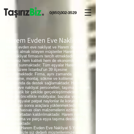
0(850)302-3529
Harem Evden Eve Nakliyat
Harem evden eve nakliyat ve Harem depolama
hizmeti almak isteyen müşteriler Harem evden
eve nakliyat firmasını tercih etmektedir. Çünkü
firmamız hem kaliteli hem de ekonomik bir
hizmet sunmaktadır. Tüm eşyalar Harem başta
olmak üzere İstanbul’un 39 ilçesine
götürülmektedir. Firma, aynı zamanda
paketleme, montaj, sökme ve kolileme
noktasında da destek sağlamaktadır. Harem
evden eve nakliyat personelleri, taşıma işlemleri
sistematik bir şekilde gerçekleştirmektedir.
Örneğin öncellikle mobilyalar, bazalar veya
beyaz eşyalar patpat naylonlar ile koruma altına
alındıktan sonra araçlara yüklenmektedir. Bu
sayede hassas olan malzemelerin ezilme
riskleri ortadan kaldırılmaktadır. Harem nakliye,
ofis taşıma ve parça eşya taşıma desteği de
sağlamaktadır.
İstanbul Harem Evden Eve Nakliyat 5 Yıllık
tecrübemizle siz değerli müşterilerimize en iyi