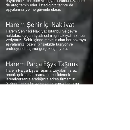
eşyalarınızı paketler ve eşya durumunuza göre
de araç temin eder. İstediğiniz tarihte de
eşyalarınız yerine güvenle ulaşır.
Harem Şehir İçi Nakliyat
Harem Şehir İçi Nakliyat İstanbul ve çevre
noktalara uygun fiyatlı şehir içi nakliyat hizmeti
veriyoruz. Şehir içinde mevcut olan her noktaya
eşyalarınızı özenli bir şekilde taşıyor ve
profesyonel taşıma gerçekleştiriyoruz.
Harem Parça Eşya Taşıma
Harem Parça Eşya Taşıma Eşyalarınız az
ancak çok fazla taşıma ücreti ödemek
istemiyorsanız aradığınız adres firmamız.
Sizlerin ne kadar az eşyanız varsa taşınma
maliyetinizde bir o kadar düşer. Haftalık
programımıza sizlerin eşyalarını da ekleyerek
en az 1 hafta içerisinde eşyalarınızı parça
olarak dilediğiniz noktaya ulaştırıyoruz. Harem
buzdolabı taşıma, Harem koltuk taşıma, Harem
çamaşır makinası taşıma, Harem tablo taşıma,
Harem Piyano Taşıma, Harem Dolap Taşıma,
Harem bulaşık makinesi taşıma, Harem parça
taşıma, eşya taşıma Harem hizmetlerimiz
devam etmektedir.