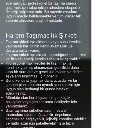
eve nakliyat, profesyonel bir taşıma süreci
geçirmek için talep edilen adreslere ekspertiz
desteği sağlamaktadır. Bu sayede eşyalara
uygun araçlar belirlenmekte ve tüm yükler tek
seferde adreslere ulaştırılmaktadır
Harem Taşımacılık Şirketi
Taşıma şirketi işe almanın veya bunu kendiniz
yapmanın her birinin kendi avantajları ve
dezavantajları vardır.
Taşıma şirketi işe almak, taşındığınız gün stresi
ve fiziksel emeği kendinizden uzaklaştırabilir.
Profesyonel nakliyeciler ile taşınmak, işi
kendiniz yapmış olmanızdan genellikle daha
kısa bir süre alır ve genellikle evlerin ve değerli
eşyaların taşınması için önerilir.
Bunu kendiniz yapmak daha ucuzdur ve bir
şirketin planlamasına uymak yerine sizin için
uygun olan herhangi bir günde hareket
edebilirsiniz.
Mümkün olan her ihtiyacınız için küçük
nakliyeler veya şehirler arası nakliyeler için
yanınızdayız.
Bazı taşınma şirketleri uzun mesafeli
taşımalara uyum sağlayabilir, depolama
seçenekleri sağlayabilir, lojistiği koordine edebilir
ve hatta sizin için paketleyebilir işte biz o
nakliye firmasıyız.