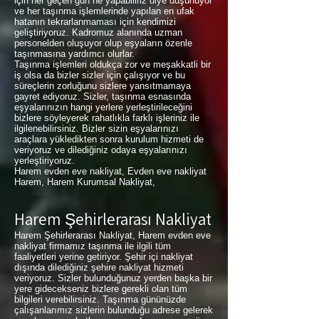
için her geçen gün ne yapabiliriz diye düşünüyor
ve her taşınma işlemlerinde yapılan en ufak
hatanın tekrarlanmaması için kendimizi
geliştiriyoruz. Kadromuz alanında uzman
personelden oluşuyor olup eşyaların özenle
taşınmasına yardımcı olurlar.
Taşınma işlemleri oldukça zor ve meşakkatli bir
iş olsa da bizler sizler için çalışıyor ve bu
süreçlerin zorluğunu sizlere yansıtmamaya
gayret ediyoruz. Sizler, taşınma esnasında
eşyalarınızın hangi yerlere yerleştirileceğini
bizlere söyleyerek rahatlıkla farklı işleriniz ile
ilgilenebilirsiniz. Bizler sizin eşyalarınızı
araçlara yükledikten sonra kurulum hizmeti de
veriyoruz ve dilediğiniz odaya eşyalarınızı
yerleştiriyoruz.
Harem evden eve nakliyat, Evden eve nakliyat
Harem, Harem Kurumsal Nakliyat,
Harem Şehirlerarası Nakliyat
Harem Şehirlerarası Nakliyat, Harem evden eve
nakliyat firmamız taşınma ile ilgili tüm
faaliyetleri yerine getiriyor. Şehir içi nakliyat
dışında dilediğiniz şehire nakliyat hizmeti
veriyoruz. Sizler bulunduğunuz yerden başka bir
yere gidecekseniz bizlere gerekli olan tüm
bilgileri verebilirsiniz. Taşınma gününüzde
çalışanlarımız sizlerin bulunduğu adrese gelerek