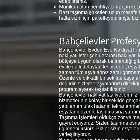
edebilirsiniz.
Mümkün olan her ihtiyacınız için küçü
Bazı taşınma şirketleri uzun mesafeli
hatta sizin için paketleyebilir işte biz
Bahçelievler Profes
Bahçelievler Evden Eve Nakliyat Firm
nakliyat, ister şehirlerarası nakliyat,
bütçeye uygun olarak belirlendiği gib
ev ile ilgili detayları tespit eder, 
zaman tüm eşyalarınız zarar görmemesi 
Özenle ve dikkatli bir şekilde eşyal
değildir, sizlerde eşyalarınızı diledi
programlayarak taşıtabilirsiniz.
Bahçelievler nakliyat faaliyetlerimiz
hizmetlerinin kolay bir şekilde gerçe
yapılan en ufak hatanın tekrarlanma
eşyaların özenle taşınmasına yardımc
Taşınma işlemleri oldukça zor ve meşa
gayret ediyoruz. Sizler, taşınma esnas
ilgilenebilirsiniz. Bizler sizin eşyal
yerleştiriyoruz.
Bahçelievler evden eve nakliyat, Ev