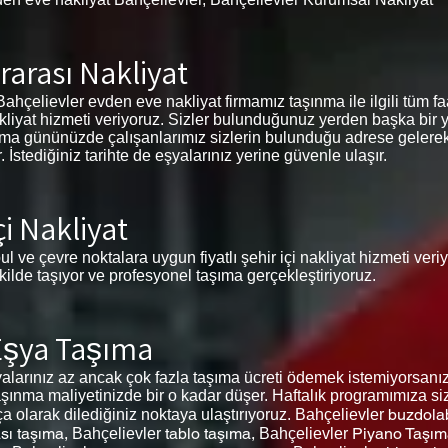
rarası Nakliyat
ahçelievler evden eve nakliyat firmamız taşınma ile ilgili tüm faali
akliyat hizmeti veriyoruz. Sizler bulunduğunuz yerden başka bir 
şınma gününüzde çalışanlarımız sizlerin bulunduğu adrese gelerek
stediğiniz tarihte de eşyalarınız yerine güvenle ulaşır.
çi Nakliyat
ul ve çevre noktalara uygun fiyatlı şehir içi nakliyat hizmeti ver
ekilde taşıyor ve profesyonel taşıma gerçekleştiriyoruz.
 Eşya Taşıma
larınız az ancak çok fazla taşıma ücreti ödemek istemiyorsanız
şınma maliyetinizde bir o kadar düşer. Haftalık programımıza siz
buzdola
ça olarak dilediğiniz noktaya ulaştırıyoruz. Bahçelievler
sı taşıma,
tablo taşıma,
Piyano Taşım
Bahçelievler
Bahçelievler