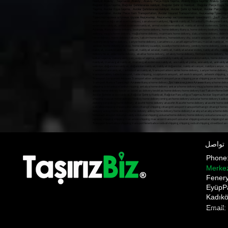
Nakliyat Ataköy , Taşımacılık Ataköy , Ataköy Parça Eşya Taşıma, Ataköy Eşya taşıma, Ataköy Şehirlerar
Bağcılar Eşya taşıma, Bağcılar Şehirlerarası nakliyat, Bağcılar Şehir içi Nakliyat, Bağcılar Parça Eşya T
Taşıma, Avcılar Eşya taşıma, Avcılar Şehirlerarası nakliyat, Avcılar Şehir içi Nakliyat, Avcılar Parça E
Transportation, Avcılar Piece Item Transportation, Avcılar Insured Transportation, Авджыл
تواصل
Phon
Merke
​Fener
EyüpP
Kadıkö
Email:
Pnakliyat fulya nakliyat şişli evden eve nakliyat ANI TAŞIMACILIK ani anı home anı kargo anı nakliyat a
gültepe makliye mecidiyeköy nakliyat mediciyeköy nakliye moving state nakliyat üsküdar nakliye firmala
moment shipping bomonti transportation bulent transportation october transportation Gültepe Makli
Prices,üsküdar evden eve nakliyat,üsküdar nakliyat firması, üsküdar ev taşıma,üsküdar asansörlü nakliyat
Pnakliyat fulya nakliyat şişli evden eve nakliyat ANI TAŞIMACILIK ani anı home anı kargo anı nakliyat anı s