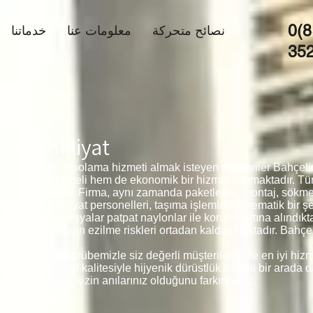
0(8
نصائح متحركة
معلومات عنا
خدماتنا
35
Eve Nakliyat
Bahçelievler depolama hizmeti almak isteyen müşteriler Bahçeli
irmamız hem kaliteli hem de ekonomik bir hizmet sunmaktadır. T
 götürülmektedir. Firma, aynı zamanda paketleme, montaj, sökm
den eve nakliyat personelleri, taşıma işlemleri sistematik bir şe
r veya beyaz eşyalar patpat naylonlar ile koruma altına alındıkt
n malzemelerin ezilme riskleri ortadan kaldırılmaktadır. Bahçeli
aktadır.
yat 5 Yıllık tecrübemizle siz değerli müşterilerimize en iyi hiz
 birinci sınıf kalitesiyle hijyenik dürüstlük kaliteli bir arada d
kü eşyalarınız sizin anılarınız olduğunu farkındayız.