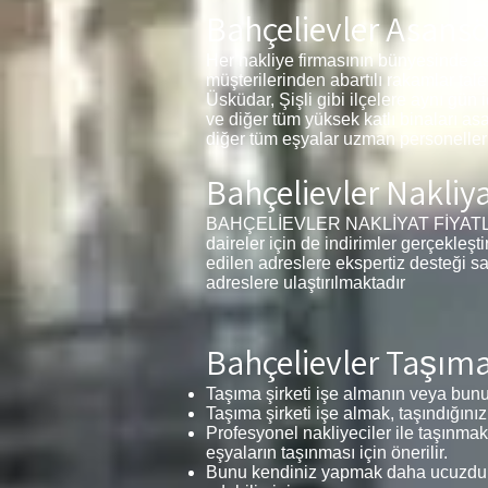
Bahçelievler Asansö
Her nakliye firmasının bünyesinde as
müşterilerinden abartılı rakamlar tal
Üsküdar, Şişli gibi ilçelere aynı gün 
ve diğer tüm yüksek katlı binaları as
diğer tüm eşyalar uzman personelleri
Bahçelievler Nakliya
BAHÇELİEVLER NAKLİYAT FİYATLARI 1+
daireler için de indirimler gerçekleşt
edilen adreslere ekspertiz desteği s
adreslere ulaştırılmaktadır
Bahçelievler Taşımac
Taşıma şirketi işe almanın veya bunu 
Taşıma şirketi işe almak, taşındığınız
Profesyonel nakliyeciler ile taşınmak
eşyaların taşınması için önerilir.
Bunu kendiniz yapmak daha ucuzdur v