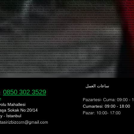
ası nakliyat, Ataköy Şehir içi Nakliyat, Ataköy Parça Eşya Taşıma, Ataköy Sigortalı Nakliyat, Ataköy home deliveryBağcılar Nakliyat, Bağcılar Evden Eve nakliyat, Nakliyat Fi
aşıma, Bağcılar Sigortalı Nakliyat,Bağcılar evden eve nakliyat, Evden eve nakliyat Bağcılar , Bağcılar Kurumsal Nakliyat, Bağcılar Evden Eve Nakliye, Avcılar Nakliyat, Avcılar E
şya Taşıma, Avcılar Sigortalı Nakliyat, Avcılar Transport, Avcılar Home to Home, Transport Prices Avcılar, Home to Home Transport Avcılar, Transport Avcılar, Avcılar Piece Good
ар Транспорт, Авджылар На дом, Транспортные цены Авджылар, Транспорт От дома до дома Авджылар, Транспорт Авджылар, Перевозка штучных грузов Авджылар, Пе
Трансп، أسعار النقل Avcılar، من منزل إلى منزل النقل Avcılar، النقل Avcılar، Avcılar قطعة نقل البضائع، Avcılar نقل البضائع، Avcılar Intercity Transportation، Avcılar Urban Transportation، Avcılar Piece Item Transport،,
ساعات العمل
0850 302 3529
e:
z
Pazartesi- Cuma: 09:00 - 
yolu Mahallesi
​​Cumartesi: 09:00 - 18:00
aşa Sokak No:20/14
​Pazar: 10:00- 17:00
y - İstanbul
 tasirizbizcom
@gmail.com
nı shipping bomonti nakliyat bülent nakliyat ekim nakliyat ev taşıma evden eve nakliyat fiyat eve nakliyat fulya nakliye fulya nakliyeci gayretepe nakliyat gayrettepe nakliyat
rı esentepe ortaköy nakliyat üsküdar nakliye Şişli evden eve nakliyat şehir içi nakliye şehirler arası nakliyat şişli ev taşıma şişli nakliyat şişli nakliye nakliyat fulya nak
ye Mecidiyeköy Transport Mediciyeköy Transport Moving State Transport Uskudar Transport Companies Esentepe Ortakoy Transport Uskudar Transport Sisli Home To Home Transp
, üsküdar sigortalı nakliyat, üsküdar güvenilir nakliyat, üsküdar en iyi nakliyat firması, üsküdar uygun fiyatlı nakliyat, üsküdar nakliyat fiyatlar, üsküdar evden eve nakliyat fi
hipping bomonti nakliyat bülent nakliyat ekim nakliyat ev taşıma evden eve nakliyat fiyat eve nakliyat fulya nakliye fulya nakliyeci gayretepe nakliyat gayrettepe nakliyat