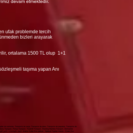
rimiz devam etmektedir.
en ufak problemde tercih
düşünmeden bizleri arayarak
erilir, ortalama 1500 TL olup 1+1
ı sözleşmeli taşıma yapan Anı
iler de camiones, Transporte de carga, Transporte de piano, Transporte de paquetes, Transporte de
 dowry Transport, Pickup Transport, Treadmill Transport, Washing Machine Transport, Dishwasher