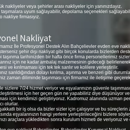
k nakliyeler veya şehirler arası nakliyeler için yanınızdayız.
 taşımalara uyum sağlayabilir, depolama seçenekleri sağlayabilir,
 o nakliye firmasıyız.
yonel Nakliyat
amız İle Profesyonel Destek Alın Bahçelievler evden eve nakliy
 isterseniz şehir dışı nakliyat gibi birçok konularda bizlerden deste
i taşınma tarihinizden bir hafta önce firma personellerimiz sizl
eşyalarınız için ne kadar ambalaj malzemesinin gideceği belirlene
ve kırılmaması için tek tek sarılır ve kolilere yerleştirilir.
arınız sarıldığından dolayı kırılma, aşınma ve benzeri gibi duru
ğiniz zaman diliminde taşınması için firmamız ile iletişime geçere
 ile sizlere 7/24 hizmet veriyor ve eşyalarınızın güvenle taşınm
kleştirilmesi için her geçen gün ne yapabiliriz diye düşünüyor v
ması için kendimizi geliştiriyoruz. Kadromuz alanında uzman pe
ı olurlar.
kkatli bir iş olsa da bizler sizler için çalışıyor ve bu süreçler
ında eşyalarınızın hangi yerlere yerleştirileceğini bizlere söyleyer
arınızı araçlara yükledikten sonra kurulum hizmeti de veriyoruz ve
den eve nakliyat Bahçelievler, Bahçelievler Kurumsal Nakliyat