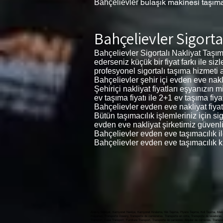
bulaşık makinesi taşım
Bahçelievler
Bahçelievler Sigorta
Bahçelievler Sigortalı Nakliyat Taşı
ederseniz küçük bir fiyat farkı ile si
profesyonel sigortalı taşıma hizmeti al
Bahçelievler şehir içi evden eve nakliy
Şehiriçi nakliyat fiyatları eşyanızın
ev taşıma fiyatı ile 2+1 ev taşıma fiyat
Bahçelievler evden eve nakliyat fiyatl
Bütün taşımacılık işlemleriniz için s
evden eve nakliyat şirketimiz güvenli
Bahçelievler evden eve taşımacılık i
Bahçelievler evden eve taşımacılık k
Ataköy Nakliyat, Kamyonet Nakliye, Kamyonet Kiralama, Yük Taşıma, Piyano Taşıma, Koli Taşıma, Makin
máquinas, Transporte Dowery, Transporte de camionetas, Transporte en cinta, Transporte de lavadoras, 
Transport, Case Transport, Furniture Transport, Transporte de camiones,, النقل بالشاحنات ، تأجير الشاحنات ، نقل البضائع ، نقل البيانو ، نقل الطرود ، نقل الآلة ، نقل المهور ، النقل لاقط ، نقل المطحنة ، نقل الغسالة ، نقل غسالة الصحون ، نقل الحالة ، نقل الأثاث, Ataköy Evden Eve nakliyat, Nakliyat Fiyatları Ataköy , Evden Eve