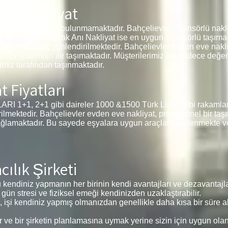
rlü Nakliyat
ansör sistemleri bulunmamaktadır. Bahçelievler asansörlü nakli
ep etmektedir. Ancak Anı Nakliyat ise en uygun asansörlü taşımac
içerisinde araç yönlendirilmektedir. Bahçelievler evden eve nakliy
ansör sistemleri ile taşımaktadır. Müşterilerimiz ise sadece değe
miz tarafından taşınmaktadır.
t Fiyatları
1, 2+1 gibi daireler 1000 &1500 Türk Lirası gibi rakamlar i
irilmektedir. Bahçelievler evden eve nakliyat, profesyonel bir ta
ağlamaktadır. Bu sayede eşyalara uygun araçlar belirlenmekte v
ılık Şirketi
kendiniz yapmanın her birinin kendi avantajları ve dezavantajlar
 gün stresi ve fiziksel emeği kendinizden uzaklaştırabilir.
, işi kendiniz yapmış olmanızdan genellikle daha kısa bir süre alı
e bir şirketin planlamasına uymak yerine sizin için uygun ola