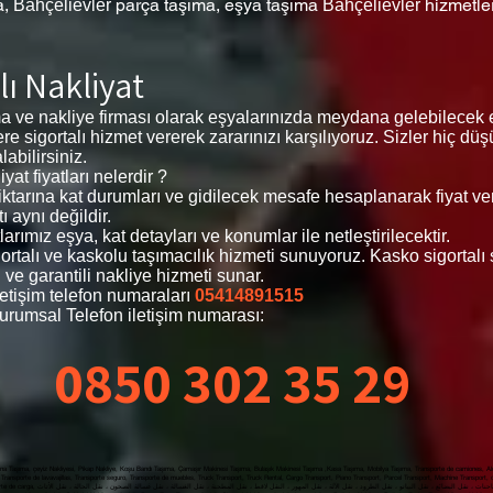
a,
parça taşıma, eşya taşıma
hizmetle
Bahçelievler
Bahçelievler
lı Nakliyat
ma ve nakliye firması olarak eşyalarınızda meydana gelebilecek 
zlere sigortalı hizmet vererek zararınızı karşılıyoruz. Sizler hiç 
abilirsiniz.
at fiyatları nelerdir ?
 miktarına kat durumları ve gidilecek mesafe hesaplanarak fiyat v
ı aynı değildir.
arımız eşya, kat detayları ve konumlar ile netleştirilecektir.
igortalı ve kaskolu taşımacılık hizmeti sunuyoruz. Kasko sigortal
 ve garantili nakliye hizmeti sunar.
letişim telefon numaraları
05414891515
urumsal Telefon iletişim numarası:
0850 302 35 29
a Taşıma, çeyiz Nakliyesi, Pikap Nakliye, Koşu Bandı Taşıma, Çamaşır Makinesi Taşıma, Bulaşık Makinesi Taşıma ,Kasa Taşıma, Mobilya Taşıma, Transporte de camiones, Alqu
Transporte de lavavajillas, Transporte seguro, Transporte de muebles, Truck Transport, Truck Rental, Cargo Transport, Piano Transport, Parcel Transport, Machine Transport,
 Alquiler de camiones, Transporte de carga