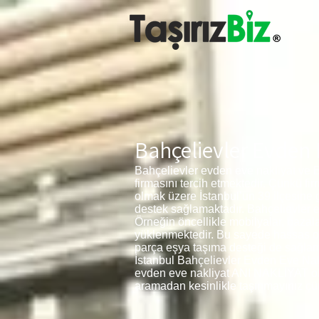
Bahçelievler Evden 
Bahçelievler evden eve nakliyat ve 
firmasını tercih etmektedir. Çünkü f
olmak üzere İstanbul’un 39 ilçesine
destek sağlamaktadır. Bahçelievler ev
Örneğin öncellikle mobilyalar, bazala
yüklenmektedir. Bu sayede hassas ola
parça eşya taşıma desteği de sağlam
İstanbul Bahçelievler Evden Eve Nakli
evden eve nakliyat ANI NAKLİYAT olarak
aramadan kesinlikle taşınmayınız çün