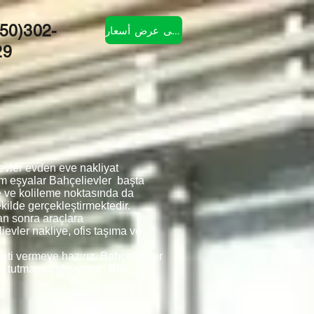
50)302-
احصل على عرض أسعار
29
evler evden eve nakliyat
üm eşyalar Bahçelievler başta
e ve kolileme noktasında da
kilde gerçekleştirmektedir.
an sonra araçlara
evler nakliye, ofis taşıma ve
meti vermeye hazırız. Bahçelievler
a tutmaya çalışıyoruz. Bizi