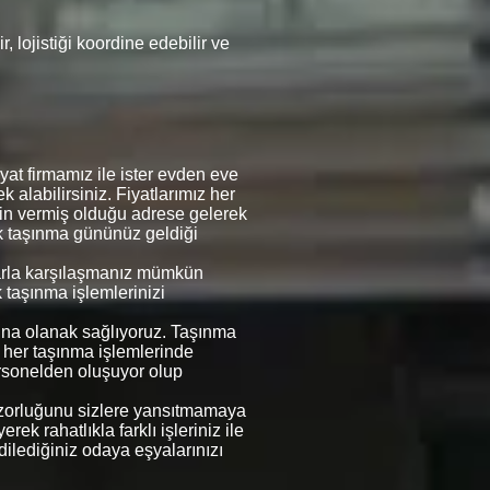
 lojistiği koordine edebilir ve
at firmamız ile ister evden eve
k alabilirsiniz. Fiyatlarımız her
erin vermiş olduğu adrese gelerek
rek taşınma gününüz geldiği
mlarla karşılaşmanız mümkün
k taşınma işlemlerinizi
asına olanak sağlıyoruz. Taşınma
e her taşınma işlemlerinde
rsonelden oluşuyor olup
in zorluğunu sizlere yansıtmamaya
ek rahatlıkla farklı işleriniz ile
 dilediğiniz odaya eşyalarınızı