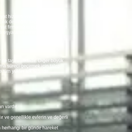
yat hizmeti veren firmalarda
ılık desteğini sağlamaktadır.
at firmamız rezidansları, siteleri
rli eşyalarını yanına almakta ve
le taşınmaktadır. Diğer büyük
şıma süreci geçirmek için talep
e tüm yükler tek seferde
ı vardır.
r ve genellikle evlerin ve değerli
n herhangi bir günde hareket