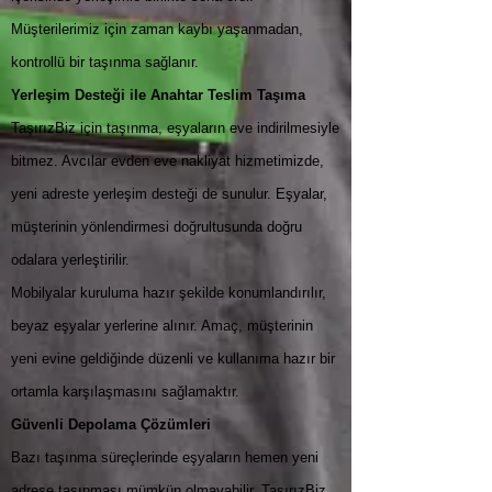
Müşterilerimiz için zaman kaybı yaşanmadan,
kontrollü bir taşınma sağlanır.
Yerleşim Desteği ile Anahtar Teslim Taşıma
TaşırızBiz için taşınma, eşyaların eve indirilmesiyle
bitmez. Avcılar evden eve nakliyat hizmetimizde,
yeni adreste yerleşim desteği de sunulur. Eşyalar,
müşterinin yönlendirmesi doğrultusunda doğru
odalara yerleştirilir.
Mobilyalar kuruluma hazır şekilde konumlandırılır,
beyaz eşyalar yerlerine alınır. Amaç, müşterinin
yeni evine geldiğinde düzenli ve kullanıma hazır bir
ortamla karşılaşmasını sağlamaktır.
Güvenli Depolama Çözümleri
Bazı taşınma süreçlerinde eşyaların hemen yeni
adrese taşınması mümkün olmayabilir. TaşırızBiz,