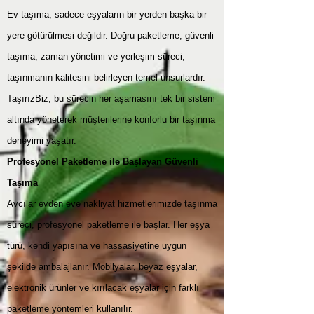
Ev taşıma, sadece eşyaların bir yerden başka bir
yere götürülmesi değildir. Doğru paketleme, güvenli
taşıma, zaman yönetimi ve yerleşim süreci,
taşınmanın kalitesini belirleyen temel unsurlardır.
TaşırızBiz, bu sürecin her aşamasını tek bir sistem
altında yöneterek müşterilerine konforlu bir taşınma
deneyimi yaşatır.
Profesyonel Paketleme ile Başlayan Güvenli
Taşıma
Avcılar evden eve nakliyat hizmetlerimizde taşınma
süreci, profesyonel paketleme ile başlar. Her eşya
türü, kendi yapısına ve hassasiyetine uygun
şekilde ambalajlanır. Mobilyalar, beyaz eşyalar,
elektronik ürünler ve kırılacak eşyalar için farklı
paketleme yöntemleri kullanılır.