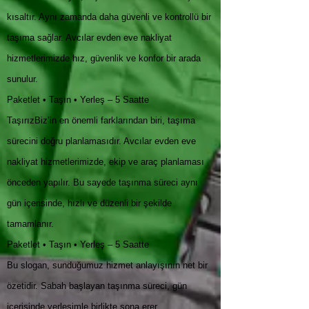
kısaltır. Aynı zamanda daha güvenli ve kontrollü bir
taşıma sağlar. Avcılar evden eve nakliyat
hizmetlerimizde hız, güvenlik ve konfor bir arada
sunulur.
Paketlet • Taşın • Yerleş – 5 Saatte
TaşırızBiz’in en önemli farklarından biri, taşıma
sürecini doğru planlamasıdır. Avcılar evden eve
nakliyat hizmetlerimizde, ekip ve araç planlaması
önceden yapılır. Bu sayede taşınma süreci aynı
gün içerisinde, hızlı ve düzenli bir şekilde
tamamlanır.
Paketlet • Taşın • Yerleş – 5 Saatte
Bu slogan, sunduğumuz hizmet anlayışının net bir
özetidir. Sabah başlayan taşınma süreci, gün
içerisinde yerleşimle birlikte sona erer.