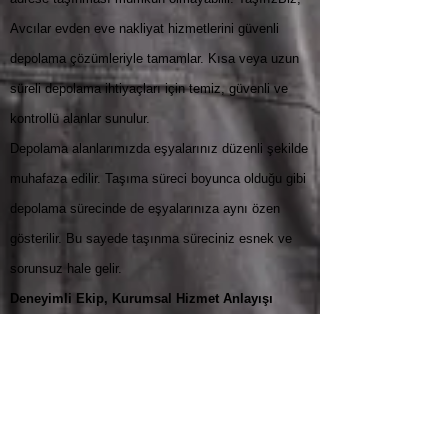
Avcılar evden eve nakliyat hizmetlerini güvenli
depolama çözümleriyle tamamlar. Kısa veya uzun
süreli depolama ihtiyaçları için temiz, güvenli ve
kontrollü alanlar sunulur.
Depolama alanlarımızda eşyalarınız düzenli şekilde
muhafaza edilir. Taşıma süreci boyunca olduğu gibi
depolama sürecinde de eşyalarınıza aynı özen
gösterilir. Bu sayede taşınma süreciniz esnek ve
sorunsuz hale gelir.
Deneyimli Ekip, Kurumsal Hizmet Anlayışı
TaşırızBiz, Avcılar evden eve nakliyat alanında
deneyimli ve işini bilen bir ekiple hizmet verir. Her
ekip üyesi, taşıma sürecinin öneminin farkındadır
ve işini titizlikle yapar. Planlı çalışma, doğru iletişim