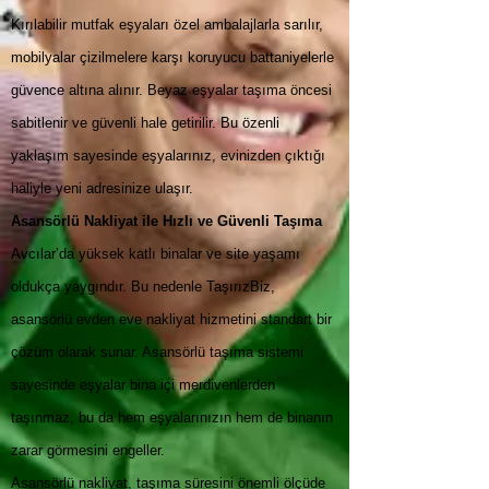
Kırılabilir mutfak eşyaları özel ambalajlarla sarılır,
mobilyalar çizilmelere karşı koruyucu battaniyelerle
güvence altına alınır. Beyaz eşyalar taşıma öncesi
sabitlenir ve güvenli hale getirilir. Bu özenli
yaklaşım sayesinde eşyalarınız, evinizden çıktığı
haliyle yeni adresinize ulaşır.
Asansörlü Nakliyat ile Hızlı ve Güvenli Taşıma
Avcılar’da yüksek katlı binalar ve site yaşamı
oldukça yaygındır. Bu nedenle TaşırızBiz,
asansörlü evden eve nakliyat hizmetini standart bir
çözüm olarak sunar. Asansörlü taşıma sistemi
sayesinde eşyalar bina içi merdivenlerden
taşınmaz, bu da hem eşyalarınızın hem de binanın
zarar görmesini engeller.
Asansörlü nakliyat, taşıma süresini önemli ölçüde