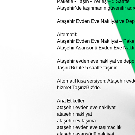
Paketle • Taşın • Yerleş – 5 Saatte
Ataşehir’de taşınmanın güvenilir adre
Ataşehir Evden Eve Nakliyat ve Depo
Alternatif:
Ataşehir Evden Eve Nakliyat – Pak
Ataşehir Asansörlü Evden Eve Nakliya
Ataşehir evden eve nakliyat ve depo
TaşırızBiz ile 5 saatte taşının.
Alternatif kısa versiyon: Ataşehir ev
hizmet TaşırızBiz’de.
Ana Etiketler
ataşehir evden eve nakliyat
ataşehir nakliyat
ataşehir ev taşıma
ataşehir evden eve taşımacılık
ataşehir asansörlü nakliyat