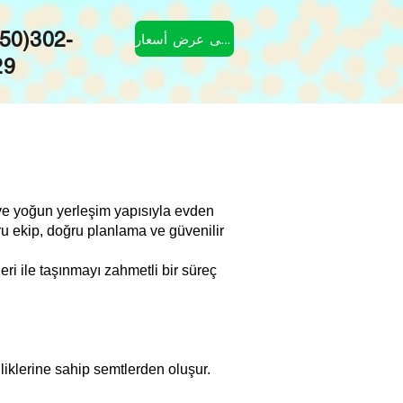
50)302-
احصل على عرض أسعار
29
ı ve yoğun yerleşim yapısıyla evden
u ekip, doğru planlama ve güvenilir
i ile taşınmayı zahmetli bir süreç
liklerine sahip semtlerden oluşur.