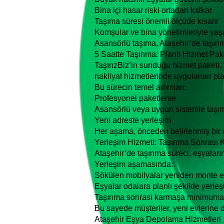
Bina içi hasar riski ortadan kalkar
Taşıma süresi önemli ölçüde kısalır
Komşular ve bina yönetimleriyle yaş
Asansörlü taşıma, Ataşehir’de taşınm
5 Saatte Taşınma: Planlı Hizmet Pak
TaşırızBiz’in sunduğu hizmet paketi,
nakliyat hizmetlerinde uygulanan pl
Bu sürecin temel adımları:
Profesyonel paketleme
Asansörlü veya uygun sistemle taşı
Yeni adreste yerleşim
Her aşama, önceden belirlenmiş bir 
Yerleşim Hizmeti: Taşınma Sonrası 
Ataşehir’de taşınma süreci, eşyaların
Yerleşim aşamasında:
Sökülen mobilyalar yeniden monte ed
Eşyalar odalara planlı şekilde yerleşti
Taşınma sonrası karmaşa minimuma i
Bu sayede müşteriler, yeni evlerine d
Ataşehir Eşya Depolama Hizmetleri