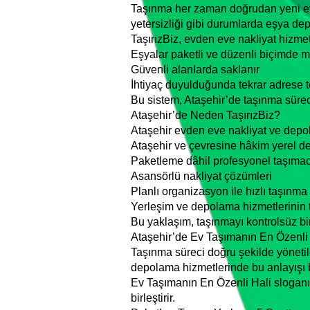
Taşınma her zaman doğrudan yeni eve
yetersizliği gibi durumlarda eşya dep
TaşırızBiz, evden eve nakliyat hizm
Eşyalar paketli ve düzenli biçimde m
Güvenli alanlarda saklanır
İhtiyaç duyulduğunda tekrar adrese te
Bu sistem, Ataşehir’de taşınma süreci
Ataşehir’de Neden TaşırızBiz?
Ataşehir evden eve nakliyat ve depol
Ataşehir ve çevresine hâkim yerel 
Paketleme dâhil profesyonel taşımac
Asansörlü nakliyat çözümleri
Planlı organizasyon ile hızlı taşınma
Yerleşim ve depolama hizmetlerinin 
Bu yaklaşım, taşınmayı kontrolsüz bir
Ataşehir’de Ev Taşımanın En Özenli
Taşınma süreci doğru şekilde yönetild
depolama hizmetlerinde bu anlayışı 
Ev Taşımanın En Özenli Hali sloganıy
birleştirir.