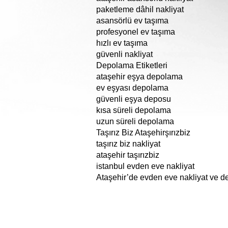
paketleme dâhil nakliyat
asansörlü ev taşıma
profesyonel ev taşıma
hızlı ev taşıma
güvenli nakliyat
Depolama Etiketleri
ataşehir eşya depolama
ev eşyası depolama
güvenli eşya deposu
kısa süreli depolama
uzun süreli depolama
Taşırız Biz Ataşehirşırızbiz
taşırız biz nakliyat
ataşehir taşırızbiz
istanbul evden eve nakliyat
Ataşehir’de evden eve nakliyat ve de
Avcılar Intercity Transportation، Avcılar Urban Transportation، Avcılar Piece Item Transport،, sanateseri taşımacılığı, tablo taşımacılığı, tablo nakliyesi, heykel nakliyesi, sanat eseritaşımacılığı sanat eseri nakliyesi, sanateseri nakliyesi, Hijyenik nakliyat, İstanbul İçi Profesyonel Nakliyat, Firmaları Nakliyat Firmaları, İstanbul İçi Profesyonel NakliyatFirmaları, en iyi Nakliyat Firmaları, en ucuz Nakliyat Firmaları, en kaliteli Nakliyat Firmaları, yurtiçi Nakliyat Firmaları, yurt içi Nakliyat Firmaları, AntikaTaşımacılığı, AntikTaşımacılığı, armut nakliye armutnakliye, armut evden eve nakliyat, armut evdeneve nakliyat, armut evden evenakliyat, nakliyat armut evden eve, Şehiriçi Nakliye, Şehir içi Nakliye, Nakliye Şehir içi, giysi dolaplı taşıma, dolaplı taşıma, yurtiçi nakliyat, yurt içi nakliyat, butik nakliyat, butiknakliyat, alanya nakliyat, alanyanakliyat, Alanya Transport, Transport Alanya, Транспорт Алании, alanya evden eve nakliyat, Доставка на дом в Алании, Alanya home delivery, bodrum home delivery, home delivery Alanya, home delivery bodrum, home delivery istanbul, home delivery üsküdar, home delivery çamlıca, home delivery fatih, home delivery beyoğlu, home delivery nişantaşı, home delivery kadıköy, home delivery moda, istanbula nakliye, istanbulanakliye, istanbula nakliyat, istanbul nakliye, antalya home delivery, ankara home delivery, mugla home delivery, muğla home delivery, marmaris home delivery, datça home delivery, didim home delivery, kuşadası home delivery, mersin home delivery, aydın home delivery, eskişehir home delivery, kütahya home delivery, city ​​home delivery​​, home delivery city, transportation of goods, within the city transportation, of goods​​home delivery besiktas, ​​besiktas delivery, besiktas home delivery, home delivery taksim, taksim home delivery, homedelivery city, ​​seat transport, city ​​seattransport​​, seat transport​​seattransport, belek nakliyat, beleknakliyat, istanbulbeleknakliyat, bebek nakliyat, bebeknakliyat, home delivery bebek, bebek home delivery, maslak home delivery, home delivery maslak, home delivery sariyer, home delivery sarıyer, home delivery zekeriyaköy, zekeriyakoy home delivery, sariyer home delivery, sanathırsızı, sanattaşıma firması, maslak nakliyat, maslaknakliyat, nakliyatmaslak, nakliyat maslak, home delivery yeniköy, home delivery emirgan, home delivery uskudar, home delivery kadikoy, home delivery acibadem, home delivery kosuyolu home delivery ümraniye, home delivery umraniye, home delivery camlica, home delivery adalar, home delivery atakoy, home delivery suadiye, suadiye home delivery, yeniköy home delivery, yenikoy home delivery, hom