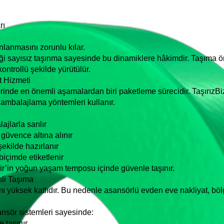
rı
nlanmasını zorunlu kılar.
diği sayısız taşınma sayesinde bu dinamiklere hâkimdir. Taşıma 
ntrollü şekilde yürütülür.
t Hizmeti
rinde en önemli aşamalardan biri paketleme sürecidir. TaşırızBi
 ambalajlama yöntemleri kullanır.
jlarla sarılır
güvence altına alınır
ekilde hazırlanır
biçimde etiketlenir
ir’in yoğun yaşam temposu içinde güvenle taşınır.
nli Taşıma
mı yüksek katlıdır. Bu nedenle asansörlü evden eve nakliyat, böl
ansör sistemleri sayesinde:
 taşınır