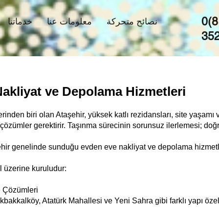
0(8
نصائح متحركة
معلومات عنا
خدماتنا
35
akliyat ve Depolama Hizmetleri
erinden biri olan Ataşehir, yüksek katlı rezidansları, site yaşam
özümler gerektirir. Taşınma sürecinin sorunsuz ilerlemesi; doğr
hir genelinde sunduğu evden eve nakliyat ve depolama hizmetler
l üzerine kuruludur:
e Çözümleri
bakkalköy, Atatürk Mahallesi ve Yeni Sahra gibi farklı yapı özel