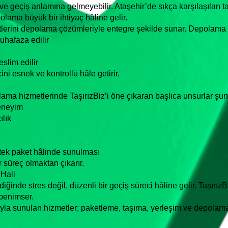
 geçiş anlamına gelmeyebilir. Ataşehir’de sıkça karşılaşılan ta
olama büyük bir ihtiyaç hâline gelir.
etlerini depolama çözümleriyle entegre şekilde sunar. Depolama
uhafaza edilir
slim edilir
ni esnek ve kontrollü hâle getirir.
ama hizmetlerinde TaşırızBiz’i öne çıkaran başlıca unsurlar şunl
deneyim
ılık
tek paket hâlinde sunulması
 süreç olmaktan çıkarır.
 Hali
iğinde stres değil, düzenli bir geçiş süreci hâline gelir. Taşırız
benimser.
la sunulan hizmetler; paketleme, taşıma, yerleşim ve depolamayı