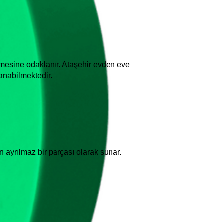
lmesine odaklanır. Ataşehir evden eve
anabilmektedir.
n ayrılmaz bir parçası olarak sunar.