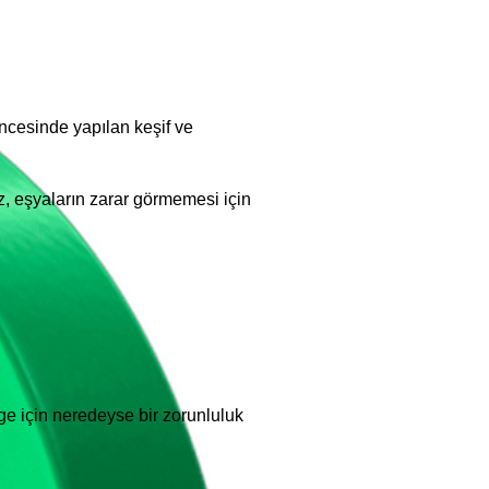
öncesinde yapılan keşif ve
z, eşyaların zarar görmemesi için
ge için neredeyse bir zorunluluk