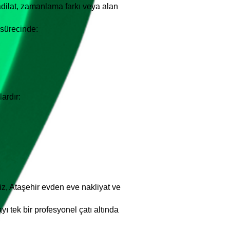
dilat, zamanlama farkı veya alan
 sürecinde:
ardır:
Biz, Ataşehir evden eve nakliyat ve
 tek bir profesyonel çatı altında