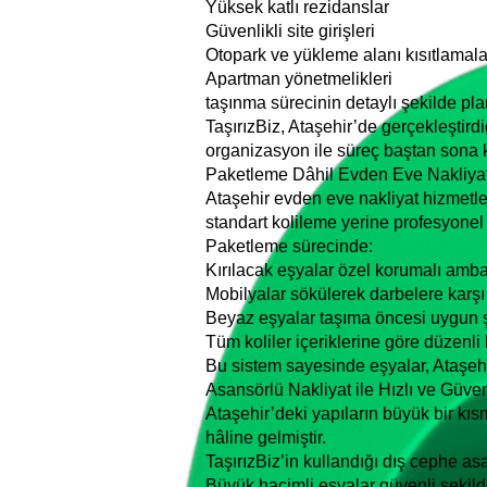
Yüksek katlı rezidanslar
Güvenlikli site girişleri
Otopark ve yükleme alanı kısıtlamala
Apartman yönetmelikleri
taşınma sürecinin detaylı şekilde pla
TaşırızBiz, Ataşehir’de gerçekleştir
organizasyon ile süreç baştan sona ko
Paketleme Dâhil Evden Eve Nakliya
Ataşehir evden eve nakliyat hizmetle
standart kolileme yerine profesyonel
Paketleme sürecinde:
Kırılacak eşyalar özel korumalı ambala
Mobilyalar sökülerek darbelere karşı 
Beyaz eşyalar taşıma öncesi uygun ş
Tüm koliler içeriklerine göre düzenli 
Bu sistem sayesinde eşyalar, Ataşeh
Asansörlü Nakliyat ile Hızlı ve Güve
Ataşehir’deki yapıların büyük bir kıs
hâline gelmiştir.
TaşırızBiz’in kullandığı dış cephe as
Büyük hacimli eşyalar güvenli şekilde