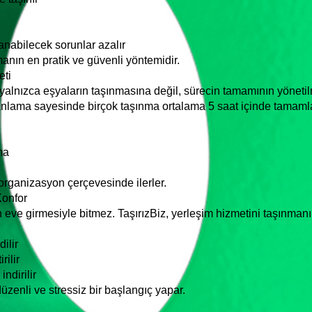
anabilecek sorunlar azalır
anın en pratik ve güvenli yöntemidir.
eti
 yalnızca eşyaların taşınmasına değil, sürecin tamamının yöneti
anlama sayesinde birçok taşınma ortalama 5 saat içinde tamaml
ma
organizasyon çerçevesinde ilerler.
Konfor
 eve girmesiyle bitmez. TaşırızBiz, yerleşim hizmetini taşınmanı
ilir
rilir
ndirilir
üzenli ve stressiz bir başlangıç yapar.