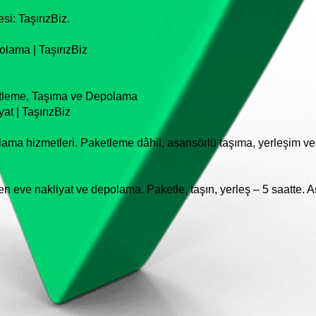
si: TaşırızBiz.
lama | TaşırızBiz
etleme, Taşıma ve Depolama
t | TaşırızBiz
lama hizmetleri. Paketleme dâhil, asansörlü taşıma, yerleşim v
den eve nakliyat ve depolama. Paketle, taşın, yerleş – 5 saatte.