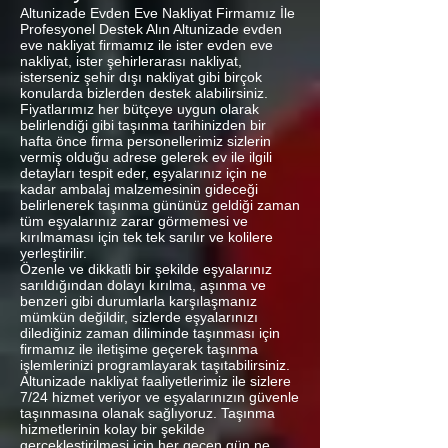
Altunizade Evden Eve Nakliyat Firmamız İle
Profesyonel Destek Alın Altunizade evden
eve nakliyat firmamız ile ister evden eve
nakliyat, ister şehirlerarası nakliyat,
isterseniz şehir dışı nakliyat gibi birçok
konularda bizlerden destek alabilirsiniz.
Fiyatlarımız her bütçeye uygun olarak
belirlendiği gibi taşınma tarihinizden bir
hafta önce firma personellerimiz sizlerin
vermiş olduğu adrese gelerek ev ile ilgili
detayları tespit eder, eşyalarınız için ne
kadar ambalaj malzemesinin gideceği
belirlenerek taşınma gününüz geldiği zaman
tüm eşyalarınız zarar görmemesi ve
kırılmaması için tek tek sarılır ve kolilere
yerleştirilir.
Özenle ve dikkatli bir şekilde eşyalarınız
sarıldığından dolayı kırılma, aşınma ve
benzeri gibi durumlarla karşılaşmanız
mümkün değildir, sizlerde eşyalarınızı
dilediğiniz zaman diliminde taşınması için
firmamız ile iletişime geçerek taşınma
işlemlerinizi programlayarak taşıtabilirsiniz.
Altunizade nakliyat faaliyetlerimiz ile sizlere
7/24 hizmet veriyor ve eşyalarınızın güvenle
taşınmasına olanak sağlıyoruz. Taşınma
hizmetlerinin kolay bir şekilde
gerçekleştirilmesi için her geçen gün ne