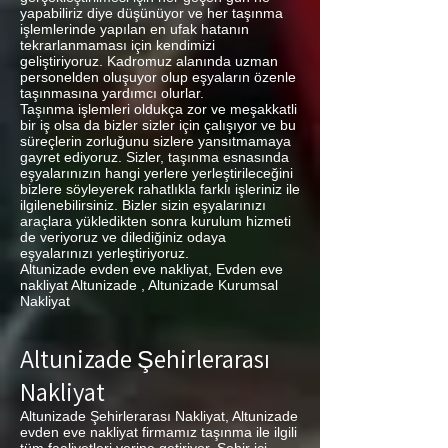
yapabiliriz diye düşünüyor ve her taşınma
işlemlerinde yapılan en ufak hatanın
tekrarlanmaması için kendimizi
geliştiriyoruz. Kadromuz alanında uzman
personelden oluşuyor olup eşyaların özenle
taşınmasına yardımcı olurlar.
Taşınma işlemleri oldukça zor ve meşakkatli
bir iş olsa da bizler sizler için çalışıyor ve bu
süreçlerin zorluğunu sizlere yansıtmamaya
gayret ediyoruz. Sizler, taşınma esnasında
eşyalarınızın hangi yerlere yerleştirileceğini
bizlere söyleyerek rahatlıkla farklı işleriniz ile
ilgilenebilirsiniz. Bizler sizin eşyalarınızı
araçlara yükledikten sonra kurulum hizmeti
de veriyoruz ve dilediğiniz odaya
eşyalarınızı yerleştiriyoruz.
Altunizade evden eve nakliyat, Evden eve
nakliyat Altunizade , Altunizade Kurumsal
Nakliyat
Altunizade Şehirlerarası
Nakliyat
Altunizade Şehirlerarası Nakliyat, Altunizade
evden eve nakliyat firmamız taşınma ile ilgili