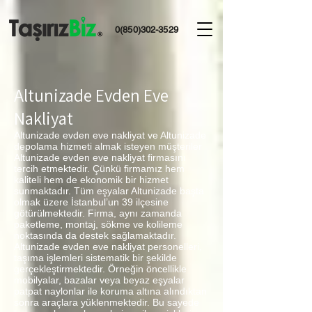
0(850)302-3529
Altunizade Evden Eve
Nakliyat
Altunizade evden eve nakliyat ve Altunizade
depolama hizmeti almak isteyen müşteriler
Altunizade evden eve nakliyat firmasını
tercih etmektedir. Çünkü firmamız hem
kaliteli hem de ekonomik bir hizmet
sunmaktadır. Tüm eşyalar Altunizade başta
olmak üzere İstanbul’un 39 ilçesine
götürülmektedir. Firma, aynı zamanda
paketleme, montaj, sökme ve kolileme
noktasında da destek sağlamaktadır.
Altunizade evden eve nakliyat personelleri,
taşıma işlemleri sistematik bir şekilde
gerçekleştirmektedir. Örneğin öncellikle
mobilyalar, bazalar veya beyaz eşyalar
patpat naylonlar ile koruma altına alındıktan
sonra araçlara yüklenmektedir. Bu sayede