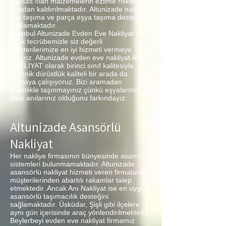
hassas olan malzemelerin ezilme riskleri
ortadan kaldırılmaktadır. Altunizade nakliye,
ofis taşıma ve parça eşya taşıma desteği de
sağlamaktadır.
İstanbul Altunizade Evden Eve Nakliyat 5
Yıllık tecrübemizle siz değerli
müşterilerimize en iyi hizmeti vermeye
hazırız. Altunizade evden eve nakliyat ANI
NAKLİYAT olarak birinci sınıf kalitesiyle
hijyenik dürüstlük kaliteli bir arada da
tutmaya çalışıyoruz. Bizi aramadan
kesinlikle taşınmayınız çünkü eşyalarınız
sizin anılarınız olduğunu farkındayız.
Altunizade Asansörlü
Nakliyat
Her nakliye firmasının bünyesinde asansör
sistemleri bulunmamaktadır. Altunizade
asansörlü nakliyat hizmeti veren firmalarda
müşterilerinden abartılı rakamlar talep
etmektedir. Ancak Anı Nakliyat ise en uygun
asansörlü taşımacılık desteğini
sağlamaktadır. Üsküdar, Şişli gibi ilçelere
aynı gün içerisinde araç yönlendirilmektedir.
Beylerbeyi evden eve nakliyat firmamız