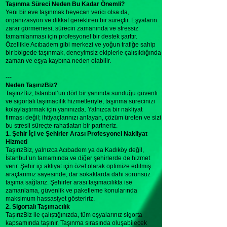
Taşınma Süreci Neden Bu Kadar Önemli?
Yeni bir eve taşınmak heyecan verici olsa da,
organizasyon ve dikkat gerektiren bir süreçtir. Eşyaların
zarar görmemesi, sürecin zamanında ve stressiz
tamamlanması için profesyonel bir destek şarttır.
Özellikle Acıbadem gibi merkezi ve yoğun trafiğe sahip
bir bölgede taşınmak, deneyimsiz ekiplerle çalışıldığında
zaman ve eşya kaybına neden olabilir.
---
Neden TaşırızBiz?
TaşırızBiz, İstanbul’un dört bir yanında sunduğu güvenli
ve sigortalı taşımacılık hizmetleriyle, taşınma sürecinizi
kolaylaştırmak için yanınızda. Yalnızca bir nakliyat
firması değil; ihtiyaçlarınızı anlayan, çözüm üreten ve sizi
bu stresli süreçte rahatlatan bir partneriz.
1. Şehir İçi ve Şehirler Arası Profesyonel Nakliyat
Hizmeti
TaşırızBiz, yalnızca Acıbadem ya da Kadıköy değil,
İstanbul’un tamamında ve diğer şehirlerde de hizmet
verir. Şehir içi akliyat için özel olarak optimize edilmiş
araçlarımız sayesinde, dar sokaklarda dahi sorunsuz
taşıma sağlarız. Şehirler arası taşımacılıkta ise
zamanlama, güvenlik ve paketleme konularında
maksimum hassasiyet gösteririz.
2. Sigortalı Taşımacılık
TaşırızBiz ile çalıştığınızda, tüm eşyalarınız sigorta
kapsamında taşınır. Taşınma sırasında oluşabilecek