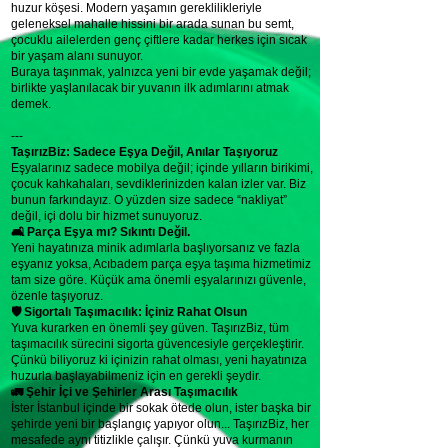
huzur köşesi. Modern yaşamın gereklilikleriyle
geleneksel mahalle hissini bir arada sunan bu semt,
çocuklu ailelerden genç çiftlere kadar herkes için sıcak
bir yaşam alanı sunuyor.
Buraya taşınmak, yalnızca yeni bir evde yaşamak değil;
birlikte yaşlanılacak bir yuvanın ilk adımlarını atmak
demek.
---
TaşırızBiz: Sadece Eşya Değil, Anılar Taşıyoruz
Eşyalarınız sadece mobilya değil; içinde yılların birikimi,
çocuk kahkahaları, sevdiklerinizden kalan izler var. Biz
bunun farkındayız. O yüzden size sadece “nakliyat”
değil, içi dolu bir hizmet sunuyoruz.
🛋 Parça Eşya mı? Sıkıntı Değil.
Yeni hayatınıza minik adımlarla başlıyorsanız ve fazla
eşyanız yoksa, Acıbadem parça eşya taşıma hizmetimiz
tam size göre. Küçük ama önemli eşyalarınızı güvenle,
özenle taşıyoruz.
🛡 Sigortalı Taşımacılık: İçiniz Rahat Olsun
Yuva kurarken en önemli şey güven. TaşırızBiz, tüm
taşımacılık sürecini sigorta güvencesiyle gerçekleştirir.
Çünkü biliyoruz ki içinizin rahat olması, yeni hayatınıza
huzurla başlayabilmeniz için en gerekli şeydir.
🚛 Şehir İçi ve Şehirler Arası Taşımacılık
İster İstanbul içinde bir sokak ötede olun, ister başka bir
şehirde yeni bir başlangıç yapıyor olun... TaşırızBiz, her
mesafede aynı titizlikle çalışır. Çünkü yuva kurmanın