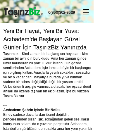
0(850)302-3529
Yeni Bir Hayat, Yeni Bir Yuva:
Acıbadem’de Başlayan Güzel
Günler İçin TaşırızBiz Yanınızda
Taşınmak... Kimi zaman bir başlangıcın heyecanı, kimi
zaman bir ayrılığın burukluğu. Ama her zaman içinde
umut barındıran bir yolculuktur. İstanbul’un gözde
semtlerinden Acıbadem, işte tam da böyle bir başlangıç
için biçilmiş kaftan. Ağaçlarla çevrili sokakları, sessizliği
ve bir o kadar canlı hayatıyla burada yuva kurmak
sadece bir adres değişikliği değil, bir yaşam tercihi.
Ve bu önemli geçişte yanınızda olacak, her eşyayı değil
anıları da özenle taşıyan bir ekip lazım. İşte bu yüzden
TaşırızBiz var.
---
Acıbadem: Şehrin İçinde Bir Nefes
Bir ev sadece duvarlardan ibaret değildir;
penceresinden sızan ışık, sokağından gelen ses, karşı
komşunun selamı da o yuvanın parçasıdır. Acıbadem,
İstanbul’un gürültüsünden uzakta ama her yere yakın bir