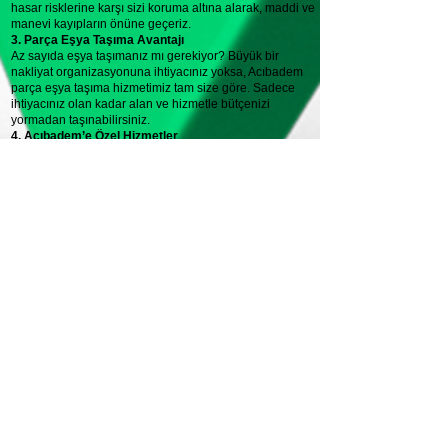
hasar risklerine karşı sizi koruma altına alarak, maddi ve
manevi kayıpların önüne geçeriz.
3. Parça Eşya Taşıma Avantajı
Az sayıda eşya taşımanız mı gerekiyor? Büyük bir
nakliyat organizasyonuna ihtiyacınız yoksa, Acıbadem
parça eşya taşıma hizmetimiz tam size göre. Sadece
ihtiyacınız olan kadar alan ve hizmetle bütçenizi
yormadan taşınabilirsiniz.
4. Acıbadem’e Özel Hizmetler
Semtin sokak yapısını, park alanlarını, yoğunluk
saatlerini çok iyi bildiğimiz için Acıbadem’e özel taşıma
planlamaları yapıyoruz. Böylece taşınma sürecinizi daha
kısa sürede ve daha az zahmetle tamamlıyoruz.
---
TaşırızBiz’i Seçmenin Artıları
✔ Zamanında Teslimat: Planladığınız saatte başlayıp,
tam vaktinde teslim ederiz.
✔ Tecrübeli Ekip: Eğitimli personelimiz her türlü eşya için
doğru paketleme ve taşıma tekniklerini uygular.
✔ Eşya Depolama: Kısa ya da uzun vadeli eşya
depolama hizmetimizle güvenli çözümler sunarız.
✔ Kurumsal Hizmet: Faturalı, sigortalı, kurumsal taşıma
anlayışıyla yasal ve şeffaf bir hizmet sunarız.
---
Yeni Bir Başlangıç İçin En Doğru Adres: Acıbadem ve
TaşırızBiz