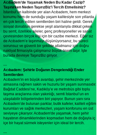
Acıbadem’de Yaşamak Neden Bu Kadar Cazip?
Taşınırken Neden TaşırızBiz’i Tercih Etmelisiniz?
İstanbul’un kalbinde yer alan Acıbadem, hem merkezi
konumu hem de sunduğu yaşam kalitesiyle son yıllarda
en çok tercih edilen semtlerden biri haline geldi. Gerek
sosyal donatıları gerekse yeşil alanlarıyla dikkat çeken
bu semt, özellikle aileler, genç profesyoneller ve sanat
çevresinden birçok kişi için bir cazibe merkezi. Eğer siz
de Acıbadem’e taşınmayı düşünüyorsanız, bu süreci
sorunsuz ve güvenli bir şekilde atlatmanız için doğru
nakliyat firmasıyla çalışmanız büyük önem taşır. İşte
burada devreye TaşırızBiz giriyor.
---
Acıbadem: Şehirle Doğanın Dengelendiği Ender
Semtlerden
Acıbadem’in en büyük avantajı, şehir merkezinde yer
almasına rağmen sakin ve huzurlu bir yaşam sunmasıdır.
Bağdat Caddesi’ne, Kadıköy’e ve metrobüs gibi toplu
taşıma araçlarına olan yakınlığı, semti İstanbul’un en
ulaşılabilir bölgelerinden biri yapıyor. Bunun yanı sıra
Acıbadem’de bulunan parklar, butik kafeler, kaliteli eğitim
kurumları ve sağlık merkezleri, yaşam konforunu en üst
seviyeye çıkarıyor. Acıbadem'de yaşamak, hem şehir
hayatının dinamiklerinden kopmadan hem de doğayla iç
içe bir hayat sürmek isteyenler için ideal bir tercih.
---