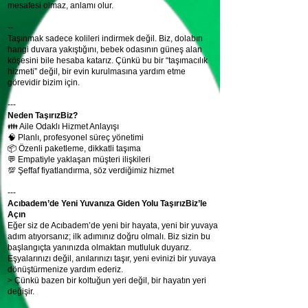
mesafesi olmaz, anlamı olur.
--
Taşınmak sadece kolileri indirmek değil. Biz, dolabın
hangi duvara yakıştığını, bebek odasının güneş alan
köşesini bile hesaba katarız. Çünkü bu bir “taşımacılık
hizmeti” değil, bir evin kurulmasına yardım etme
görevidir bizim için.
---
Neden TaşırızBiz?
👪 Aile Odaklı Hizmet Anlayışı
🧠 Planlı, profesyonel süreç yönetimi
📦 Özenli paketleme, dikkatli taşıma
💬 Empatiyle yaklaşan müşteri ilişkileri
💯 Şeffaf fiyatlandırma, söz verdiğimiz hizmet
---
Acıbadem’de Yeni Yuvanıza Giden Yolu TaşırızBiz’le
Açın
Eğer siz de Acıbadem’de yeni bir hayata, yeni bir yuvaya
adım atıyorsanız; ilk adımınız doğru olmalı. Biz sizin bu
başlangıçta yanınızda olmaktan mutluluk duyarız.
Eşyalarınızı değil, anılarınızı taşır, yeni evinizi bir yuvaya
dönüştürmenize yardım ederiz.
> Çünkü bazen bir koltuğun yeri değil, bir hayatın yeri
değişir.