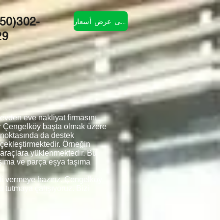
50)302-
احصل على عرض أسعار
29
vden eve nakliyat firmasını
ar Çengelköy başta olmak üzere
 noktasında da destek
rçekleştirmektedir. Örneğin
a araçlara yüklenmektedir. Bu
aşıma ve parça eşya taşıma
eti vermeye hazırız. Çengelköy
a tutmaya çalışıyoruz. Bizi