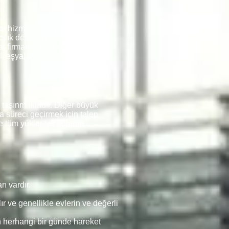
t hizmeti veren firmalarda
ılık desteğini sağlamaktadır.
 firmamız rezidansları, siteleri
rli eşyalarını yanına almakta ve
taşınmaktadır. Diğer büyük
a süreci geçirmek için talep
e tüm yükler tek seferde
ı vardır.
r ve genellikle evlerin ve değerli
n herhangi bir günde hareket