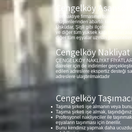
Çengelköy Asansörl
Her nakliye firmasının bünyesinde a
müşterilerinden abartılı rakamlar tal
Üsküdar, Şişli gibi ilçelere aynı gün
ve diğer tüm yüksek katlı binaları as
diğer tüm eşyalar uzman personelleri
Çengelköy Nakliyat 
ÇENGELKÖY NAKLİYAT FİYATLARI 1+1, 
daireler için de indirimler gerçekleş
edilen adreslere ekspertiz desteği s
adreslere ulaştırılmaktadır
Çengelköy Taşımacıl
Taşıma şirketi işe almanın veya bunu 
Taşıma şirketi işe almak, taşındığınız
Profesyonel nakliyeciler ile taşınmak
eşyaların taşınması için önerilir.
Bunu kendiniz yapmak daha ucuzdur v