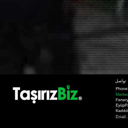
Nakliyat Ataköy , Taşımacılık Ataköy , Ataköy Parça Eşya Taşıma, Ataköy Eşya taşıma, Ataköy Şehirlerar
Bağcılar Eşya taşıma, Bağcılar Şehirlerarası nakliyat, Bağcılar Şehir içi Nakliyat, Bağcılar Parça Eşya T
Taşıma, Avcılar Eşya taşıma, Avcılar Şehirlerarası nakliyat, Avcılar Şehir içi Nakliyat, Avcılar Parça E
Transportation, Avcılar Piece Item Transportation, Avcılar Insured Transportation, Авджыл
تواصل
Phon
Merke
​Fener
EyüpP
Kadıkö
Email:
Pnakliyat fulya nakliyat şişli evden eve nakliyat ANI TAŞIMACILIK ani anı home anı kargo anı nakliyat a
gültepe makliye mecidiyeköy nakliyat mediciyeköy nakliye moving state nakliyat üsküdar nakliye firmala
moment shipping bomonti transportation bulent transportation october transportation Gültepe Makli
Prices,üsküdar evden eve nakliyat,üsküdar nakliyat firması, üsküdar ev taşıma,üsküdar asansörlü nakliyat
Pnakliyat fulya nakliyat şişli evden eve nakliyat ANI TAŞIMACILIK ani anı home anı kargo anı nakliyat anı s