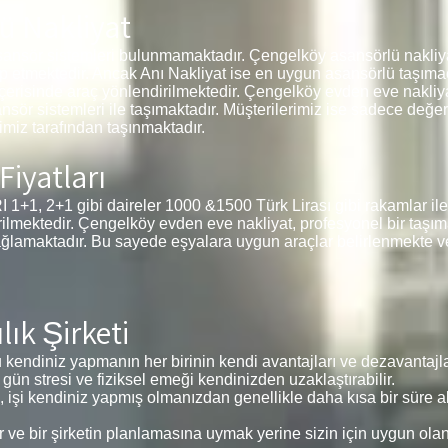
ü Nakliyat
sansör sistemleri bulunmamaktadır. Çengelköy asansörlü nakliya
ep etmektedir. Ancak Anı Nakliyat ise en uygun asansörlü taşımac
 içerisinde araç yönlendirilmektedir. Çengelköy evden eve nakliyat
ansör sistemleri ile taşımaktadır. Müşterilerimiz ise sadece değe
miz tarafından taşınmaktadır.
Fiyatları
2+1 gibi daireler 1000 &1500 Türk Lirası gibi rakamlar ile 
tirilmektedir. Çengelköy evden eve nakliyat, profesyonel bir taşım
ağlamaktadır. Bu sayede eşyalara uygun araçlar belirlenmekte v
ık Şirketi
kendiniz yapmanın her birinin kendi avantajları ve dezavantajlar
 gün stresi ve fiziksel emeği kendinizden uzaklaştırabilir.
, işi kendiniz yapmış olmanızdan genellikle daha kısa bir süre alı
e bir şirketin planlamasına uymak yerine sizin için uygun ola