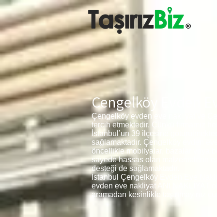
Çengelköy Evden Ev
Çengelköy evden eve nakliyat ve Çe
tercih etmektedir. Çünkü firmamız h
İstanbul’un 39 ilçesine götürülmekt
sağlamaktadır. Çengelköy evden eve n
öncellikle mobilyalar, bazalar veya 
sayede hassas olan malzemelerin ezil
desteği de sağlamaktadır.
İstanbul Çengelköy Evden Eve Nakliya
evden eve nakliyat ANI NAKLİYAT olarak
aramadan kesinlikle taşınmayınız çün