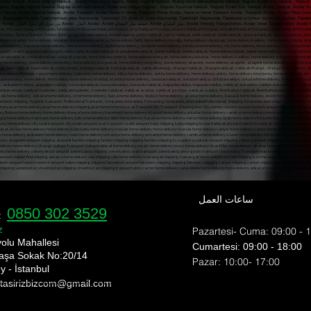
ası nakliyat, Ataköy Şehir içi Nakliyat, Ataköy Parça Eşya Taşıma, Ataköy Sigortalı Nakliyat, Ataköy home deliveryBağcılar Nakliyat, Bağcılar Evden Eve nakliyat, Nakliyat Fi
aşıma, Bağcılar Sigortalı Nakliyat,Bağcılar evden eve nakliyat, Evden eve nakliyat Bağcılar , Bağcılar Kurumsal Nakliyat, Bağcılar Evden Eve Nakliye, Avcılar Nakliyat, Avcılar E
şya Taşıma, Avcılar Sigortalı Nakliyat, Avcılar Transport, Avcılar Home to Home, Transport Prices Avcılar, Home to Home Transport Avcılar, Transport Avcılar, Avcılar Piece Good
ар Транспорт, Авджылар На дом, Транспортные цены Авджылар, Транспорт От дома до дома Авджылар, Транспорт Авджылар, Перевозка штучных грузов Авджылар, Пе
Трансп، أسعار النقل Avcılar، من منزل إلى منزل النقل Avcılar، النقل Avcılar، Avcılar قطعة نقل البضائع، Avcılar نقل البضائع، Avcılar Intercity Transportation، Avcılar Urban Transportation، Avcılar Piece Item Transport،,
ساعات العمل
0850 302 3529
e:
z
Pazartesi- Cuma: 09:00 - 
yolu Mahallesi
​​Cumartesi: 09:00 - 18:00
aşa Sokak No:20/14
​Pazar: 10:00- 17:00
y - İstanbul
 tasirizbizcom
@gmail.com
nı shipping bomonti nakliyat bülent nakliyat ekim nakliyat ev taşıma evden eve nakliyat fiyat eve nakliyat fulya nakliye fulya nakliyeci gayretepe nakliyat gayrettepe nakliyat
rı esentepe ortaköy nakliyat üsküdar nakliye Şişli evden eve nakliyat şehir içi nakliye şehirler arası nakliyat şişli ev taşıma şişli nakliyat şişli nakliye nakliyat fulya nak
ye Mecidiyeköy Transport Mediciyeköy Transport Moving State Transport Uskudar Transport Companies Esentepe Ortakoy Transport Uskudar Transport Sisli Home To Home Transp
, üsküdar sigortalı nakliyat, üsküdar güvenilir nakliyat, üsküdar en iyi nakliyat firması, üsküdar uygun fiyatlı nakliyat, üsküdar nakliyat fiyatlar, üsküdar evden eve nakliyat fi
hipping bomonti nakliyat bülent nakliyat ekim nakliyat ev taşıma evden eve nakliyat fiyat eve nakliyat fulya nakliye fulya nakliyeci gayretepe nakliyat gayrettepe nakliyat