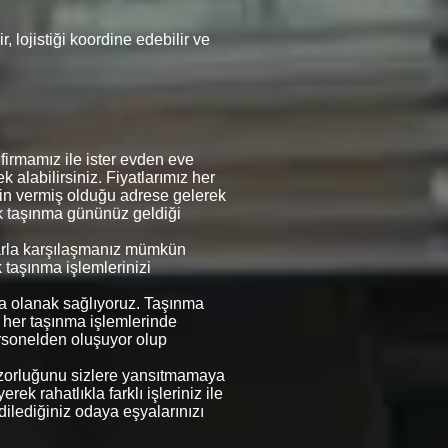
 lojistiği koordine edebilir ve
irmamız ile ister evden eve
k alabilirsiniz. Fiyatlarımız her
erin vermiş olduğu adrese gelerek
rek taşınma gününüz geldiği
mlarla karşılaşmanız mümkün
k taşınma işlemlerinizi
ına olanak sağlıyoruz. Taşınma
e her taşınma işlemlerinde
rsonelden oluşuyor olup
in zorluğunu sizlere yansıtmamaya
ek rahatlıkla farklı işleriniz ile
 dilediğiniz odaya eşyalarınızı