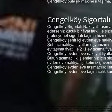
bulaşık makinesi taşıma,
Çengelköy
Çengelköy Sigortalı
Çengelköy Sigortalı Nakliyat Taşıma
ederseniz küçük bir fiyat farkı ile si
profesyonel sigortalı taşıma hizmeti al
Çengelköy şehir içi evden eve nakliyat
Şehiriçi nakliyat fiyatları eşyanızın
ev taşıma fiyatı ile 2+1 ev taşıma fiyat
Çengelköy evden eve nakliyat fiyatları
Bütün taşımacılık işlemleriniz için s
evden eve nakliyat şirketimiz güvenli
Çengelköy evden eve taşımacılık ilet
Çengelköy evden eve taşımacılık kur
Ataköy Nakliyat, Kamyonet Nakliye, Kamyonet Kiralama, Yük Taşıma, Piyano Taşıma, Koli Taşıma, Makin
máquinas, Transporte Dowery, Transporte de camionetas, Transporte en cinta, Transporte de lavadoras, 
Transport, Case Transport, Furniture Transport, Transporte de camiones,, النقل بالشاحنات ، تأجير الشاحنات ، نقل البضائع ، نقل البيانو ، نقل الطرود ، نقل الآلة ، نقل المهور ، النقل لاقط ، نقل المطحنة ، نقل الغسالة ، نقل غسالة الصحون ، نقل الحالة ، نقل الأثاث, Ataköy Evden Eve nakliyat, Nakliyat Fiyatları Ataköy , Evden Eve