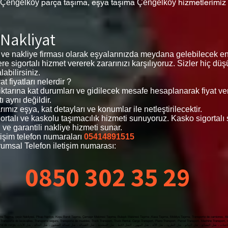
parça taşıma, eşya taşıma
hizmetlerimiz
Çengelköy
Çengelköy
 Nakliyat
 ve nakliye firması olarak eşyalarınızda meydana gelebilecek e
zlere sigortalı hizmet vererek zararınızı karşılıyoruz. Sizler hiç 
abilirsiniz.
 fiyatları nelerdir ?
 miktarına kat durumları ve gidilecek mesafe hesaplanarak fiyat v
ı aynı değildir.
mız eşya, kat detayları ve konumlar ile netleştirilecektir.
igortalı ve kaskolu taşımacılık hizmeti sunuyoruz. Kasko sigortal
 ve garantili nakliye hizmeti sunar.
işim telefon numaraları
05414891515
umsal Telefon iletişim numarası:
0850 302 35 29
a Taşıma, çeyiz Nakliyesi, Pikap Nakliye, Koşu Bandı Taşıma, Çamaşır Makinesi Taşıma, Bulaşık Makinesi Taşıma ,Kasa Taşıma, Mobilya Taşıma, Transporte de camiones, Alqu
Transporte de lavavajillas, Transporte seguro, Transporte de muebles, Truck Transport, Truck Rental, Cargo Transport, Piano Transport, Parcel Transport, Machine Transport,
 Alquiler de camiones, Transporte de carga