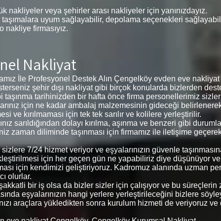
k nakliyeler veya şehirler arası nakliyeler için yanınızdayız.
 taşımalara uyum sağlayabilir, depolama seçenekleri sağlayabilir,
 o nakliye firmasıyız.
nel Nakliyat
ız İle Profesyonel Destek Alın Çengelköy evden eve nakliyat f
 isterseniz şehir dışı nakliyat gibi birçok konularda bizlerden deste
i taşınma tarihinizden bir hafta önce firma personellerimiz sizl
eşyalarınız için ne kadar ambalaj malzemesinin gideceği belirlene
ve kırılmaması için tek tek sarılır ve kolilere yerleştirilir.
arınız sarıldığından dolayı kırılma, aşınma ve benzeri gibi duru
ğiniz zaman diliminde taşınması için firmamız ile iletişime geçere
le sizlere 7/24 hizmet veriyor ve eşyalarınızın güvenle taşınmas
kleştirilmesi için her geçen gün ne yapabiliriz diye düşünüyor v
ması için kendimizi geliştiriyoruz. Kadromuz alanında uzman pe
ı olurlar.
kkatli bir iş olsa da bizler sizler için çalışıyor ve bu süreçler
ında eşyalarınızın hangi yerlere yerleştirileceğini bizlere söyleyer
arınızı araçlara yükledikten sonra kurulum hizmeti de veriyoruz ve
n eve nakliyat Çengelköy, Çengelköy Kurumsal Nakliyat,