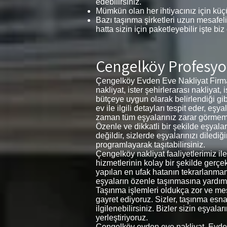
edebilirsiniz.
Mümkün olan her ihtiyacınız için küçü
Bazı taşınma şirketleri uzun mesafeli
hatta sizin için paketleyebilir işte biz
Çengelköy Profesyo
Çengelköy Evden Eve Nakliyat Firmam
nakliyat, ister şehirlerarası nakliyat,
bütçeye uygun olarak belirlendiği gib
ev ile ilgili detayları tespit eder, 
zaman tüm eşyalarınız zarar görmemesi 
Özenle ve dikkatli bir şekilde eşyal
değildir, sizlerde eşyalarınızı diledi
programlayarak taşıtabilirsiniz.
Çengelköy nakliyat faaliyetlerimiz i
hizmetlerinin kolay bir şekilde gerçe
yapılan en ufak hatanın tekrarlanma
eşyaların özenle taşınmasına yardımc
Taşınma işlemleri oldukça zor ve meşa
gayret ediyoruz. Sizler, taşınma esnas
ilgilenebilirsiniz. Bizler sizin eşyal
yerleştiriyoruz.
Çengelköy evden eve nakliyat, Evde