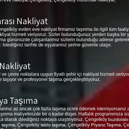
rası Nakliyat
elköy evden eve nakliyat firmamız taşınma ile ilgili tüm faaliyetl
akliyat hizmeti veriyoruz. Sizler bulunduğunuz yerden başka bir 
şınma gününüzde çalışanlarımız sizlerin bulunduğu adrese gelerek
stediğiniz tarihte de eşyalarınız yerine güvenle ulaşır.
 Nakliyat
 ve çevre noktalara uygun fiyatlı şehir içi nakliyat hizmeti veriy
de taşıyor ve profesyonel taşıma gerçekleştiriyoruz.
şya Taşıma
ınız az ancak çok fazla taşıma ücreti ödemek istemiyorsanız a
şınma maliyetinizde bir o kadar düşer. Haftalık programımıza siz
buzdolabı
ça olarak dilediğiniz noktaya ulaştırıyoruz.
Çengelköy
 taşıma,
tablo taşıma,
Piyano Taşıma,
Çengelköy
Çengelköy
Çe