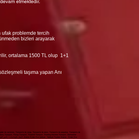
 devam etmektedir.
n ufak problemde tercih
düşünmeden bizleri arayarak
erilir, ortalama 1500 TL olup 1+1
ı sözleşmeli taşıma yapan Anı
iler de camiones, Transporte de carga, Transporte de piano, Transporte de paquetes, Transporte de
 dowry Transport, Pickup Transport, Treadmill Transport, Washing Machine Transport, Dishwasher