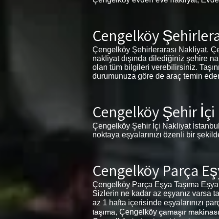
Çengelköy Şehirlera
Çengelköy Şehirlerarası Nakliyat, Çeng
nakliyat dışında dilediğiniz şehire n
olan tüm bilgileri verebilirsiniz. Ta
durumunuza göre de araç temin eder. İ
Çengelköy Şehir İçi
Çengelköy Şehir İçi Nakliyat İstanbul
noktaya eşyalarınızı özenli bir şekil
Çengelköy Parça E
Çengelköy Parça Eşya Taşıma Eşyalar
Sizlerin ne kadar az eşyanız varsa ta
az 1 hafta içerisinde eşyalarınızı par
taşıma,
çamaşır makinası
Çengelköy