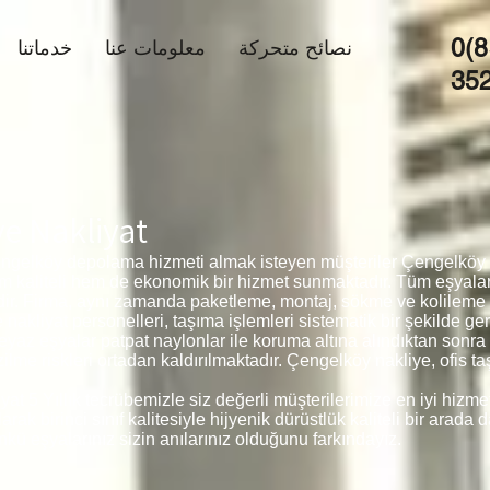
0(8
نصائح متحركة
معلومات عنا
خدماتنا
35
e Nakliyat
ngelköy depolama hizmeti almak isteyen müşteriler Çengelköy e
em kaliteli hem de ekonomik bir hizmet sunmaktadır. Tüm eşyal
edir. Firma, aynı zamanda paketleme, montaj, sökme ve kolileme
akliyat personelleri, taşıma işlemleri sistematik bir şekilde ge
beyaz eşyalar patpat naylonlar ile koruma altına alındıktan sonr
me riskleri ortadan kaldırılmaktadır. Çengelköy nakliye, ofis t
t 5 Yıllık tecrübemizle siz değerli müşterilerimize en iyi hizm
 birinci sınıf kalitesiyle hijyenik dürüstlük kaliteli bir arada d
kü eşyalarınız sizin anılarınız olduğunu farkındayız.