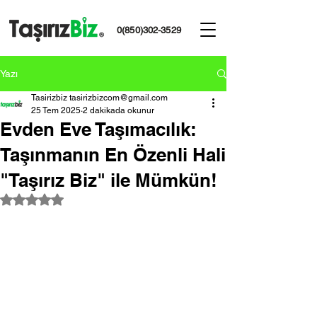
0(850)302-3529
Yazı
Tasirizbiz tasirizbizcom@gmail.com
25 Tem 2025
2 dakikada okunur
Evden Eve Taşımacılık:
Taşınmanın En Özenli Hali
"Taşırız Biz" ile Mümkün!
5 üzerinden NaN yıldız