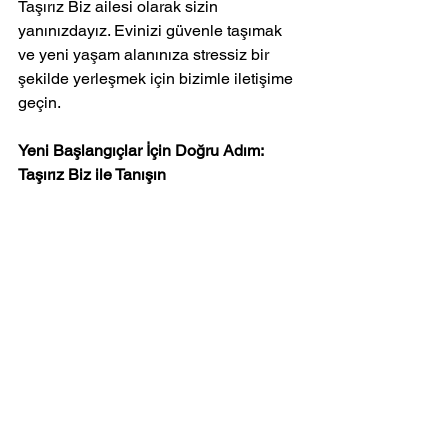
Taşırız Biz ailesi olarak sizin 
yanınızdayız. Evinizi güvenle taşımak 
ve yeni yaşam alanınıza stressiz bir 
şekilde yerleşmek için bizimle iletişime 
geçin.
Yeni Başlangıçlar İçin Doğru Adım: 
Taşırız Biz ile Tanışın
Siz yeni bir hayat kurarken, biz o 
hayatın temel taşlarını taşıyalım. 
Üsküdar’daki o güzel sokaklardan 
birinde yeni bir pencere açacaksanız, 
ilk adımda yanınızda olalım.
📍 Üsküdar - İstanbul
🌐
 TEKLİF AL
📞 0850 302 35 29