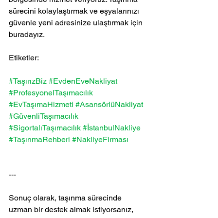
sürecini kolaylaştırmak ve eşyalarınızı 
güvenle yeni adresinize ulaştırmak için 
buradayız.
Etiketler:
#TaşırızBiz
#EvdenEveNakliyat
#ProfesyonelTaşımacılık
#EvTaşımaHizmeti
#AsansörlüNakliyat
#GüvenliTaşımacılık
#SigortalıTaşımacılık
#İstanbulNakliye
#TaşınmaRehberi
#NakliyeFirması
---
Sonuç olarak, taşınma sürecinde 
uzman bir destek almak istiyorsanız, 